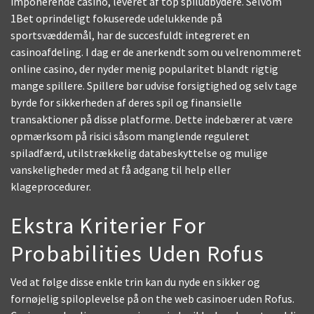
imponerende casino, leveret af top spiludbydere. Selvom
1Bet oprindeligt fokuserede udelukkende på
sportsvæddemål, har de succesfuldt integreret en
casinoafdeling. I dag er de anerkendt som ou velrenommeret
online casino, der nyder menig popularitet blandt rigtig
mange spillere. Spillere bør udvise forsigtighed og selv tage
byrde for sikkerheden af deres spil og finansielle
transaktioner på disse platforme. Dette indebærer at være
opmærksom på risici såsom manglende reguleret
spiladfærd, utilstrækkelig databeskyttelse og mulige
vanskeligheder med at få adgang til help eller
klageprocedurer.
Ekstra Kriterier For
Probabilities Uden Rofus
Ved at følge disse enkle trin kan du nyde en sikker og
fornøjelig spiloplevelse på on the web casinoer uden Rofus.