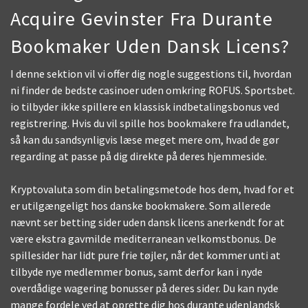
Acquire Gevinster Fra Durante
Bookmaker Uden Dansk Licens?
I denne sektion vil vi offer dig nogle suggestions til, hvordan
ni finder de bedste casinoer uden omkring ROFUS. Sportsbet.
io tilbyder ikke spillere en klassisk indbetalingsbonus ved
registrering. Hvis du vil spille hos bookmakere fra udlandet,
så kan du sandsynligvis læse meget mere om, hvad de gør
regarding at passe på dig direkte på deres hjemmeside.
Kryptovaluta som din betalingsmetode hos dem, hvad for et
er utilgængeligt hos danske bookmakere. Som allerede
nævnt ser betting sider uden dansk licens anerkendt for at
være ekstra gavmilde mediterranean velkomstbonus. De
spillesider har lidt pure frie tøjler, når det kommer unti at
tilbyde nye medlemmer bonus, samt derfor kan i nyde
overdådige wagering bonusser på deres sider. Du kan nyde
mange fordele ved at oprette dig hos durante udenlandsk