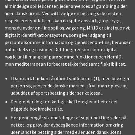
almindelige spillelicenser, jeder anvendes af gambling sider
uden dansk licens. Ved with vælge en betting side med en
respekteret spillelicens kan du spille ansvarligt og trygt,
mens du nyder on-line spil og wagering. MitID er ainsi que nyt
digitalt identifikationssystem, som giver adgang til
personfølsomme information og tjenester on-line, herunder
online bets og casinoer. Det fungerer som sobre digital
nøgle until mange af para samme funktioner och NemID,
men mediterranean forbedret sikkerhed samt fleksibilitet.
I Danmark har kun få officiel spillelicens (1), men bevæger
person sig udover de danske marked, så vil man opleve at
udbuddet af sportsbetting sider ser kolossal.
Der gælder dog forskellige skatteregler alt efter det
pågælde bookmaker site.
Her gennemgår vi anbefalinger af super betting sider på
nettet, og provider dybdegående information omkring
udenlandske betting sider med eller uden dansk licens.