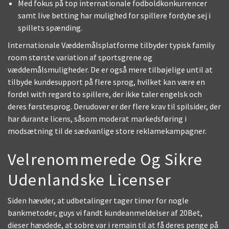
Med fokus på top internationale fodboldkonkurrencer
samt live betting har mulighed for spillere fordybe sej i
spillets spænding.
Internationale Væddemålsplatforme tilbyder typisk family
room største variation af sportsgrene og
væddemålsmuligheder. De er også mere tilbøjelige until at
tilbyde kundesupport på flere sprog, hvilket kan være en
fordel with regard to spillere, der ikke taler engelsk och
deres førstesprog. Derudover er der flere krav til spilsider, der
har durante licens, såsom moderat markedsføring i
modsætning til de sædvanlige store reklamekampagner.
Velrenommerede Og Sikre
Udenlandske Licenser
Siden hævder, at udbetalinger tager timer for nogle
bankmetoder, guys vi fandt kundeanmeldelser af 20Bet,
dieser hævdede, at sobre var i remain til at få deres penge på