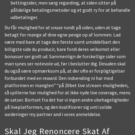
bettingsider, men sørg regarding, at siden sitter på
pålidelige betalingsmetoder og et godt ry for at behandle
udbetalinger.
Du får mulighed for at snuse rundt på siden, uden at tage
betagt for mange af dine egne penge op af lommen. Lad
være med bare at tage den første samt umiddelbart den
billigste side du producir, bare fordi deres velkomst eller
bonusser ser godt ud. Sammenlign de forskellige sider som
man synes ser notevole ud, før i beslutter dig. Desuden skal
du også være opmærksom på, at der ofte er forpligtigelser
forbundet med en reward. Den indvending ni har mod
platformen er manglen” “på 20bet live stream-muligheden,
så spillerne har mulighed for at ikke nyde live coverage, mens
de satser. Bortset fra det har vi ingen andre ubehageligheder
på liveplatformen, og den kvalificerer sig unti solide
vurderinger my partner and i vores anmeldelse.
Skal Jeg Renoncere Skat Af