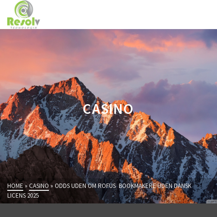
CASINO
HOME
»
CASINO
»
ODDS UDEN OM ROFUS ️ BOOKMAKERE UDEN DANSK
LICENS 2025