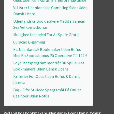
Odds Uden Om Rofus: En Indførende Guide
Vi Lister Udenlandske Gambling Sider Uden
Dansk Licens
Udenlandske Bookmakere Mediterranean
Sea Velkomstbonus
Mulighed Intended For At Spille Gratis
Curacao E-gaming
Et: Udenlandsk Bookmaker Uden Rofus
Med En Sportsbonus På Operative Til 122 €
Loyalitetsprogrammer Når Du Spille Hos
Bookmakere Uden Dansk Licens
Kriterier For Odds Uden Rofus & Dansk
Licens:
Faq – Ofte Stillede Spørgsmål På Online
Casinoer Uden Rofus
Ved spil hos bookmakere uden dansk licens kan ni typisk