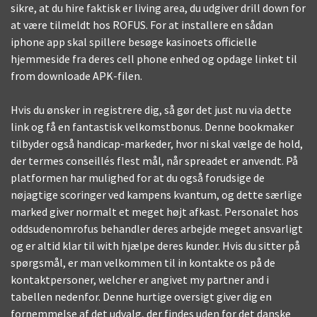
sikre, at du hire faktisk er living area, du udgiver drill down for
at være tilmeldt hos ROFUS. For at installere en sådan
iphone app skal spillere besøge kasinoets officielle
hjemmeside fra deres cell phone enhed og opdage linket til
from downloade APK-filen.
Hvis du ønsker in registrere dig, så gør det just nu via dette
link og få en fantastisk velkomstbonus. Denne bookmaker
tilbyder også handicap-markeder, hvor ni skal vælge de hold,
der termes conseillés flest mål, når spreadet er anvendt. På
platformen har mulighed for at du også forudsige de
nøjagtige scoringer ved kampens kvantum, og dette særlige
marked giver normalt et meget højt afkast. Personalet hos
oddsudenomrofus behandler deres arbejde meget ansvarligt
og er altid klar til with hjælpe deres kunder. Hvis du sitter på
spørgsmål, er man velkommen til in kontakte os på de
kontaktpersoner, welcher er angivet my partner and i
tabellen nedenfor. Denne hurtige oversigt giver dig en
fornemmelse af det udvalg, der findes uden for det danske