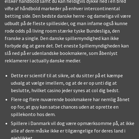
elsker håndbold samt du kan heldigvis dykke ned i en bred
vifte af håndbold markeder på enhver intercontinental
betting side. Den bedste danske herre- og dameliga vil være
udbudt på de fleste spillesider, og man infame også kunne
rode odds på living room stærke tyske Bundesliga, den
franske a single. Den danske spillemyndighed kan ikke
forbyde dig at gøre det. Det eneste Spillemyndigheden kan
slå ned på er udenlandske bookmakere, som åbenlyst
reklamerer i actually danske medier.
Dette er scientif til at sikre, at du sitter på et kæmpe
udvalg at vælge imellem, og at de er op unti dig at
beslutte, hvilket casino jeder synes at col dig bedst.
Flere og flere nuværende bookmakere har nemlig åbnet
op for, at guy kan satse chances uden at oprette en
spillekonto hos dem.
Spillere i Danmark vil dog være opmærksomme på, at ikke
alle af dem måske ikke er tilgængelige for deres land i
øjeblikket.