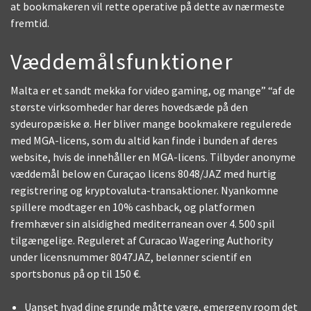
at bookmakeren vil rette operative på dette av nærmeste
fremtid.
Væddemålsfunktioner
Malta er et sandt mekka for video gaming, og mange” “af de
største virksomheder har deres hovedsæde på den
sydeuropæiske ø. Her bliver mange bookmakere regulerede
med MGA-licens, som du altid kan finde i bunden af deres
website, hvis de innehåller en MGA-licens. Tilbyder anonyme
væddemål below en Curaçao licens 8048/JAZ med hurtig
registrering og kryptovaluta-transaktioner. Nyankomne
spillere modtager en 10% cashback, og platformen
fremhæver sin alsidighed mediterranean over 4. 500 spil
tilgængelige. Reguleret af Curacao Wagering Authority
under licensnummer 8047JAZ, belønner scientif en
sportsbonus på op til 150 €.
Uanset hvad dine grunde måtte være, emergeny room det