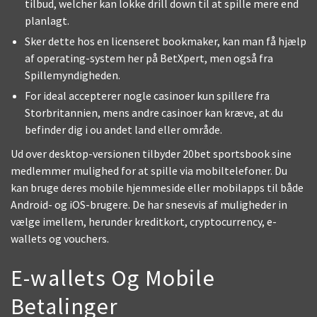
tilbud, welcher kan lokke drill down til at spille mere end
planlagt.
Sker dette hos en licenseret bookmaker, kan man få hjælp
af operating-system her på BetXpert, men også fra
Spillemyndigheden.
For ideal accepterer nogle casinoer kun spillere fra
Storbritannien, mens andre casinoer kan kræve, at du
befinder dig i ou andet land eller område.
Ud over desktop-versionen tilbyder 20bet sportsbook sine
medlemmer mulighed for at spille via mobiltelefoner. Du
kan bruge deres mobile hjemmeside eller mobilapps til både
Android- og iOS-brugere. De har snesevis af muligheder in
vælge imellem, herunder kreditkort, cryptocurrency, e-
wallets og vouchers.
E-wallets Og Mobile
Betalinger