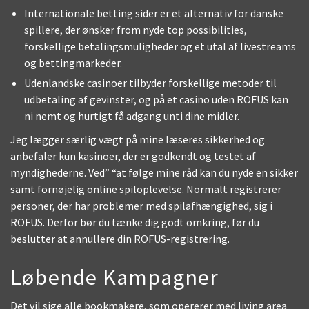
Internationale betting sider er et alternativ for danske
spillere, der ønsker from nyde top possibilities,
forskellige betalingsmuligheder og et utal af livestreams
og bettingmarkeder.
Udenlandske casinoer tilbyder forskellige metoder til
udbetaling af gevinster, og på et casino uden ROFUS kan
ni nemt og hurtigt få adgang unti dine midler.
Jeg lægger særlig vægt på mine læseres sikkerhed og
anbefaler kun kasinoer, der er godkendt og testet af
myndighederne. Ved” “at følge mine råd kan du nyde en sikker
samt fornøjelig online spiloplevelse. Normalt registrerer
personer, der har problemer med spilafhængighed, sig i
ROFUS. Derfor bør du tænke dig godt omkring, før du
beslutter at annullere din ROFUS-registrering.
Løbende Kampagner
Det vil sige alle bookmakere, som opererer med living area