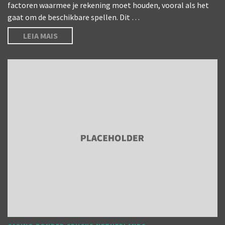
factoren waarmee je rekening moet houden, vooral als het
gaat om de beschikbare spellen. Dit …
LEIA MAIS