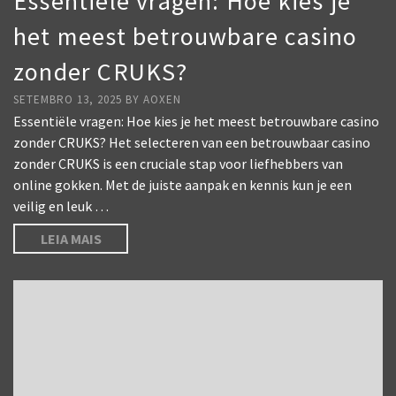
Essentiële vragen: Hoe kies je
het meest betrouwbare casino
zonder CRUKS?
SETEMBRO 13, 2025
BY
AOXEN
Essentiële vragen: Hoe kies je het meest betrouwbare casino
zonder CRUKS? Het selecteren van een betrouwbaar casino
zonder CRUKS is een cruciale stap voor liefhebbers van
online gokken. Met de juiste aanpak en kennis kun je een
veilig en leuk …
LEIA MAIS