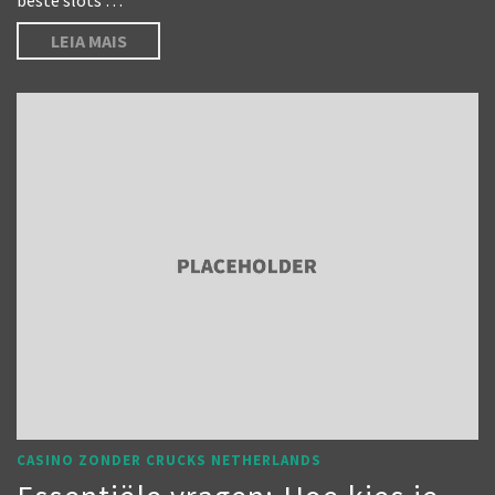
beste slots …
LEIA MAIS
CASINO ZONDER CRUCKS NETHERLANDS