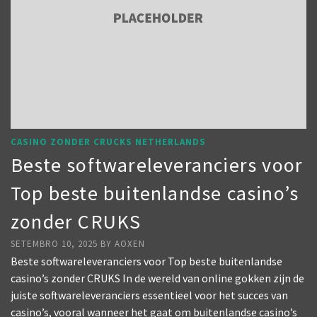
CASINO ZONDER CRUCKS NETHERLANDS
Beste softwareleveranciers voor
Top beste buitenlandse casino’s
zonder CRUKS
SETEMBRO 10, 2025
BY
AOXEN
Beste softwareleveranciers voor Top beste buitenlandse
casino’s zonder CRUKS In de wereld van online gokken zijn de
juiste softwareleveranciers essentieel voor het succes van
casino’s, vooral wanneer het gaat om buitenlandse casino’s