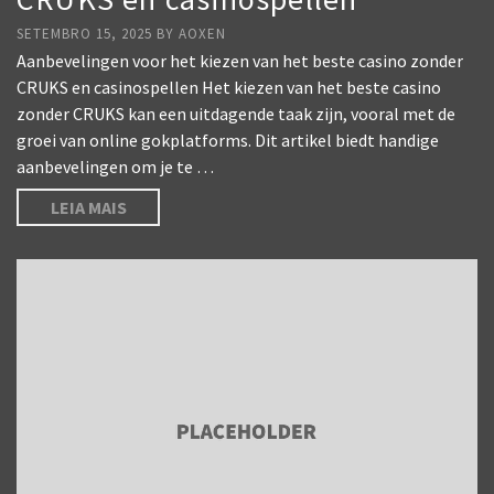
SETEMBRO 15, 2025
BY
AOXEN
Aanbevelingen voor het kiezen van het beste casino zonder
CRUKS en casinospellen Het kiezen van het beste casino
zonder CRUKS kan een uitdagende taak zijn, vooral met de
groei van online gokplatforms. Dit artikel biedt handige
aanbevelingen om je te …
LEIA MAIS