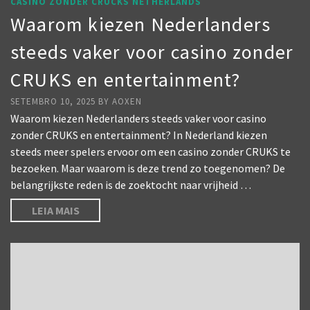
CASINO ZONDER CRUCKS NETHERLANDS
Waarom kiezen Nederlanders
steeds vaker voor casino zonder
CRUKS en entertainment?
SETEMBRO 10, 2025
BY
AOXEN
Waarom kiezen Nederlanders steeds vaker voor casino
zonder CRUKS en entertainment? In Nederland kiezen
steeds meer spelers ervoor om een casino zonder CRUKS te
bezoeken. Maar waarom is deze trend zo toegenomen? De
belangrijkste reden is de zoektocht naar vrijheid …
LEIA MAIS