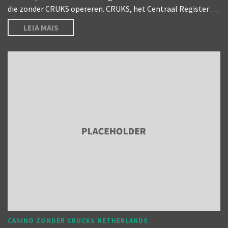
die zonder CRUKS opereren. CRUKS, het Centraal Register …
LEIA MAIS
CASINO ZONDER CRUCKS NETHERLANDS