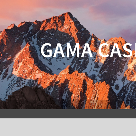
GAMA CAS