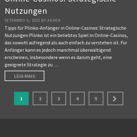
Nutzungen
SETEMBRO 6, 2025
BY
AOXEN
Tipps für Plinko-Anfänger in Online-Casinos: Strategische
Nutzungen Plinko ist ein beliebtes Spiel in Online-Casinos,
das sowohl aufregend als auch einfach zu verstehen ist. Für
Anfänger kann es jedoch manchmal überwältigend
erscheinen, insbesondere wenn es darum geht, eine
geeignete Strategie zu …
LEIA MAIS
Paginação
1
2
3
4
5
de
posts