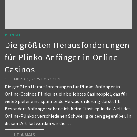
PLINKO
Die größten Herausforderungen
für Plinko-Anfänger in Online-
Casinos
SETEMBRO 6, 2025
BY
AOXEN
Die größten Herausforderungen für Plinko-Anfänger in
Online-Casinos Plinko ist ein beliebtes Casinospiel, das für
viele Spieler eine spannende Herausforderung darstellt.
Besonders Anfänger sehen sich beim Einstieg in die Welt des
Online-Plinkos verschiedenen Schwierigkeiten gegenüber. In
diesem Artikel werden wir die …
LEIA MAIS