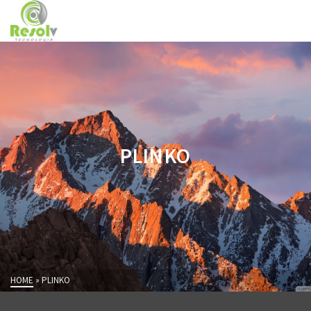
PLINKO
HOME
»
PLINKO