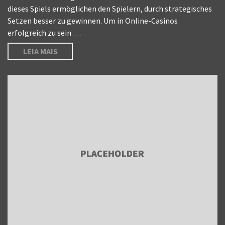
dieses Spiels ermöglichen den Spielern, durch strategisches
Setzen besser zu gewinnen. Um in Online-Casinos
erfolgreich zu sein …
LEIA MAIS