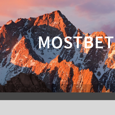
MOSTBET