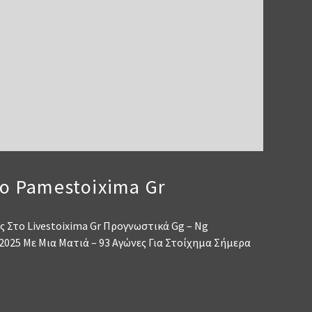
το Pamestoixima Gr
ς Στο Livestoixima Gr Προγνωστικά Gg – Ng
2025 Με Μια Ματιά – 93 Αγώνες Για Στοίχημα Σήμερα