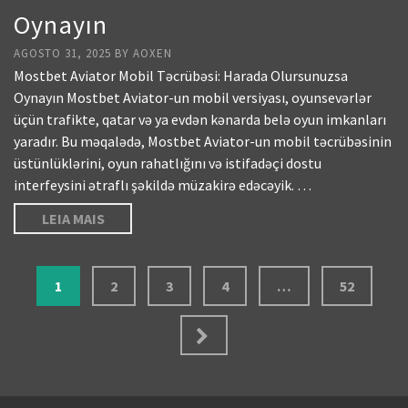
Oynayın
AGOSTO 31, 2025
BY
AOXEN
Mostbet Aviator Mobil Təcrübəsi: Harada Olursunuzsa
Oynayın Mostbet Aviator-un mobil versiyası, oyunsevərlər
üçün trafikte, qatar və ya evdən kənarda belə oyun imkanları
yaradır. Bu məqalədə, Mostbet Aviator-un mobil təcrübəsinin
üstünlüklərini, oyun rahatlığını və istifadəçi dostu
interfeysini ətraflı şəkildə müzakirə edəcəyik. …
LEIA MAIS
Paginação
1
2
3
4
…
52
de
posts