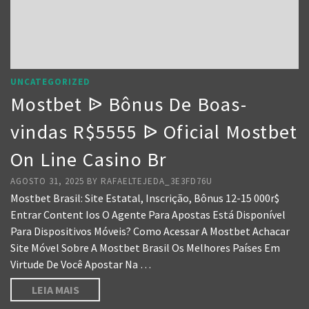
UNCATEGORIZED
Mostbet ᐉ Bônus De Boas-
vindas R$5555 ᐉ Oficial Mostbet
On Line Casino Br
AGOSTO 31, 2025
BY
RAFAELTEJEDA_3E3FD76U
Mostbet Brasil: Site Estatal, Inscrição, Bônus 12-15 000r$
Entrar Content Ios O Agente Para Apostas Está Disponível
Para Dispositivos Móveis? Como Acessar A Mostbet Achacar
Site Móvel Sobre A Mostbet Brasil Os Melhores Países Em
Virtude De Você Apostar Na …
LEIA MAIS