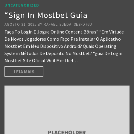
UNCATEGORIZED
“Sign In Mostbet Guia
AGOSTO 31, 2025
BY
RAFAELTEJEDA_3E3FD76U
Faça To Login E Jogue Online Content Bônus” “Em Virtude
De Novos Jogadores Como Faço Pra Instalar O Aplicativo
Mostbet Em Meu Dispositivo Android? Quais Operating
System Métodos De Deposito No Mostbet? “guia De Login
Mostbet Site Oficial Weil Mostbet …
LEIA MAIS