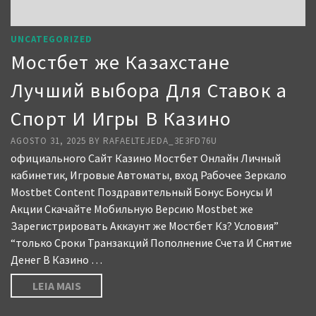
UNCATEGORIZED
Мостбет же Казахстане
Лучший выбора Для Ставок а
Спорт И Игры В Казино
AGOSTO 31, 2025
BY
RAFAELTEJEDA_3E3FD76U
официального Сайт Казино Мостбет Онлайн Личный
кабинетик, Игровые Автоматы, вход Рабочее Зеркало
Mostbet Content Поздравительный Бонус Бонусы И
Акции Скачайте Мобильную Версию Mostbet же
Зарегистрировать Аккаунт же Мостбет Кз? Условия”
“только Сроки Транзакций Пополнение Счета И Снятие
Денег В Казино …
LEIA MAIS