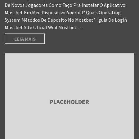
De Novos Jogadores Como Faço Pra Instalar O Aplicativo
Mostbet Em Meu Dispositivo Android? Quais Operating
System Métodos De Deposito No Mostbet? “guia De Login
Mostbet Site Oficial Weil Mostbet …
LEIA MAIS