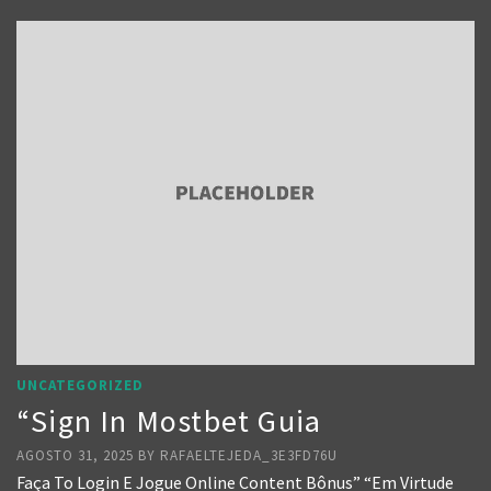
UNCATEGORIZED
“Sign In Mostbet Guia
AGOSTO 31, 2025
BY
RAFAELTEJEDA_3E3FD76U
Faça To Login E Jogue Online Content Bônus” “Em Virtude