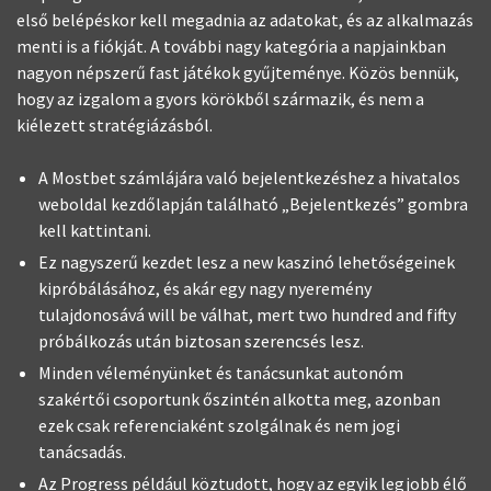
első belépéskor kell megadnia az adatokat, és az alkalmazás
menti is a fiókját. A további nagy kategória a napjainkban
nagyon népszerű fast játékok gyűjteménye. Közös bennük,
hogy az izgalom a gyors körökből származik, és nem a
kiélezett stratégiázásból.
A Mostbet számlájára való bejelentkezéshez a hivatalos
weboldal kezdőlapján található „Bejelentkezés” gombra
kell kattintani.
Ez nagyszerű kezdet lesz a new kaszinó lehetőségeinek
kipróbálásához, és akár egy nagy nyeremény
tulajdonosává will be válhat, mert two hundred and fifty
próbálkozás után biztosan szerencsés lesz.
Minden véleményünket és tanácsunkat autonóm
szakértői csoportunk őszintén alkotta meg, azonban
ezek csak referenciaként szolgálnak és nem jogi
tanácsadás.
Az Progress például köztudott, hogy az egyik legjobb élő