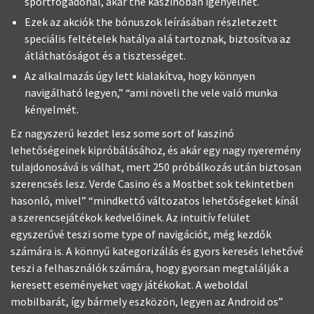
sportfogadónál, akár the kaszinóban igényelhet.
Ezek az akciók the bónuszok leírásában részletezett
speciális feltételek hatálya alá tartoznak, biztosítva az
átláthatóságot és a tisztességet.
Az alkalmazás úgy lett kialakítva, hogy könnyen
navigálható legyen,” “ami növeli the vele való munka
kényelmét.
Ez nagyszerű kezdet lesz some sort of kaszinó
lehetőségeinek kipróbálásához, és akár egy nagy nyeremény
tulajdonosává is válhat, mert 250 próbálkozás után biztosan
szerencsés lesz. Verde Casino és a Mostbet sok tekintetben
hasonló, mivel” “mindkettő változatos lehetőségeket kínál
a szerencsejátékok kedvelőinek. Az intuitív felület
egyszerűvé teszi some type of navigációt, még kezdők
számára is. A könnyű kategorizálás és gyors keresés lehetővé
teszi a felhasználók számára, hogy gyorsan megtalálják a
keresett eseményeket vagy játékokat. A weboldal
mobilbarát, így bármely eszközön, legyen az Android os”