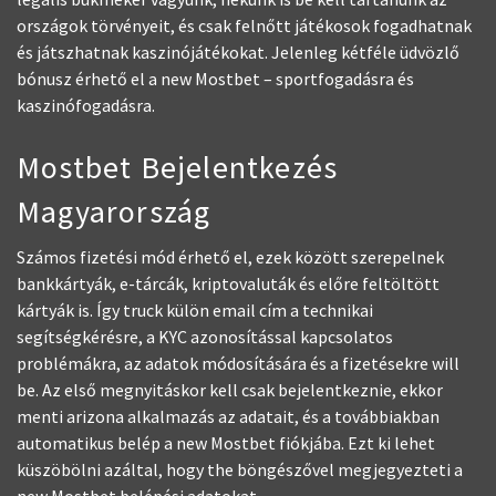
országok törvényeit, és csak felnőtt játékosok fogadhatnak
és játszhatnak kaszinójátékokat. Jelenleg kétféle üdvözlő
bónusz érhető el a new Mostbet – sportfogadásra és
kaszinófogadásra.
Mostbet Bejelentkezés
Magyarország
Számos fizetési mód érhető el, ezek között szerepelnek
bankkártyák, e-tárcák, kriptovaluták és előre feltöltött
kártyák is. Így truck külön email cím a technikai
segítségkérésre, a KYC azonosítással kapcsolatos
problémákra, az adatok módosítására és a fizetésekre will
be. Az első megnyitáskor kell csak bejelentkeznie, ekkor
menti arizona alkalmazás az adatait, és a továbbiakban
automatikus belép a new Mostbet fiókjába. Ezt ki lehet
küszöbölni azáltal, hogy the böngészővel megjegyezteti a
new Mostbet belépési adatokat.