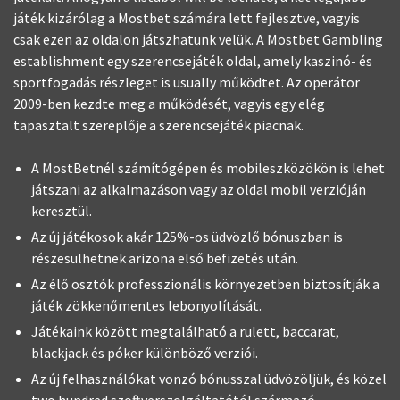
játék kizárólag a Mostbet számára lett fejlesztve, vagyis
csak ezen az oldalon játszhatunk velük. A Mostbet Gambling
establishment egy szerencsejáték oldal, amely kaszinó- és
sportfogadás részleget is usually működtet. Az operátor
2009-ben kezdte meg a működését, vagyis egy elég
tapasztalt szereplője a szerencsejáték piacnak.
A MostBetnél számítógépen és mobileszközökön is lehet
játszani az alkalmazáson vagy az oldal mobil verzióján
keresztül.
Az új játékosok akár 125%-os üdvözlő bónuszban is
részesülhetnek arizona első befizetés után.
Az élő osztók professzionális környezetben biztosítják a
játék zökkenőmentes lebonyolítását.
Játékaink között megtalálható a rulett, baccarat,
blackjack és póker különböző verziói.
Az új felhasználókat vonzó bónusszal üdvözöljük, és közel