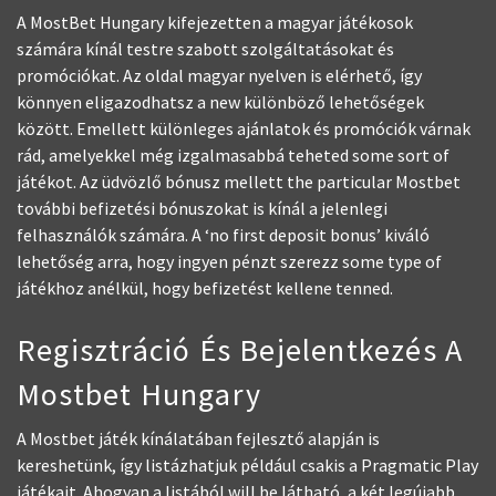
A MostBet Hungary kifejezetten a magyar játékosok
számára kínál testre szabott szolgáltatásokat és
promóciókat. Az oldal magyar nyelven is elérhető, így
könnyen eligazodhatsz a new különböző lehetőségek
között. Emellett különleges ajánlatok és promóciók várnak
rád, amelyekkel még izgalmasabbá teheted some sort of
játékot. Az üdvözlő bónusz mellett the particular Mostbet
további befizetési bónuszokat is kínál a jelenlegi
felhasználók számára. A ‘no first deposit bonus’ kiváló
lehetőség arra, hogy ingyen pénzt szerezz some type of
játékhoz anélkül, hogy befizetést kellene tenned.
Regisztráció És Bejelentkezés A
Mostbet Hungary
A Mostbet játék kínálatában fejlesztő alapján is
kereshetünk, így listázhatjuk például csakis a Pragmatic Play
játékait. Ahogyan a listából will be látható, a két legújabb