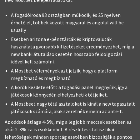
A fogadóiroda 93 országban működik, és 25 nyelven
érhető el, többek között magyarul és angolul will be
usually.
Esetben arizona e-pénztárcák és kriptovaluták
használata gyorsabb kifizetéseket eredményezhet, míg a
new banki átutalások esetén hosszabb feldolgozási
idővel kell számolni.
A Mostbet vélemények azt jelzik, hogy a platform
megbízható és megbízható.
A körök kezdete előtt a fogadási panel megnyílik, így a
játékosok könnyedén elhelyezhetik tétjeiket.
A Mostbeеt nagy tétű asztalokat is kínál a new tapasztalt
játékosok számára, akik szeretnék emelni az ante-t.
Az oddsok átlaga 4-5%, míg a legjobb meccsek esetében ez
akár 2-3%-ra is csökkenhet. A részletes statisztikai
lehetőségek minden sportág esetében biztosítják a pontos