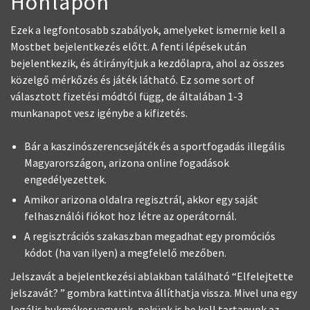
Honlapon
Ezek a legfontosabb szabályok, amelyeket ismernie kell a
Mostbet bejelentkezés előtt. A fenti lépések után
bejelentkezik, és átirányítjuk a kezdőlapra, ahol az összes
közelgő mérkőzés és játék látható. Ez some sort of
választott fizetési módtól függ, de általában 1-3
munkanapot vesz igénybe a kifizetés.
Bár a kaszinószerencsejáték és a sportfogadás illegális
Magyarországon, arizona online fogadások
engedélyezettek.
Amikor arizona oldalra regisztrál, akkor egy saját
felhasználói fiókot hoz létre az operátornál.
A regisztrációs szakaszban megadhat egy promóciós
kódot (ha van ilyen) a megfelelő mezőben.
Jelszavát a bejelentkezési ablakban található “Elfelejtette
jelszavát? ” gombra kattintva állíthatja vissza. Mivel una egy
legális bukméker vagyunk, nekünk is be kell tartanunk az