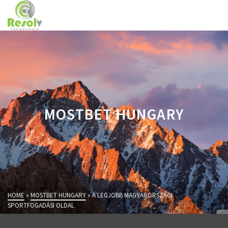
MOSTBET HUNGARY
HOME
»
MOSTBET HUNGARY
»
A LEGJOBB MAGYARORSZÁGI
SPORTFOGADÁSI OLDAL