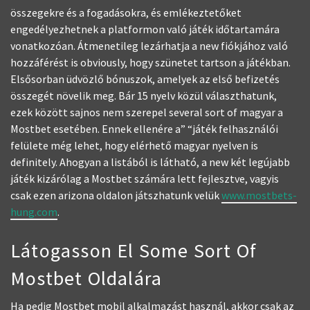
összegekre és a fogadásokra, és emlékeztetőket
engedélyezhetnek a platformon való játék időtartamára
vonatkozóan. Átmenetileg lezárhatja a new fiókjához való
hozzáférést is obviously, hogy szünetet tartson a játékban.
Elsősorban üdvözlő bónuszok, amelyek az első befizetés
összegét növelik meg. Bár 15 nyelv közül választhatunk,
ezek között sajnos nem szerepel several sort of magyar a
Mostbet esetében. Ennek ellenére a” “játék felhasználói
felülete még lehet, hogy elérhető magyar nyelven is
definitely. Ahogyan a listából is látható, a new két legújabb
játék kizárólag a Mostbet számára lett fejlesztve, vagyis
csak ezen arizona oldalon játszhatunk velük
www.mostbets-
hung.com
.
Látogasson El Some Sort Of
Mostbet Oldalára
Ha pedig Mostbet mobil alkalmazást használ, akkor csak az