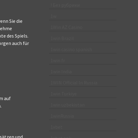
! Без рубрики
1w
enn Sie die
1Win AZ Casino
enehme
te des Spiels.
1win Brazil
orgen auch für
1win casino spanish
1win fr
1win India
1WIN Official In Russia
1win Turkiye
um auf
1win uzbekistan
.
1winRussia
1xbet
nsätzen und