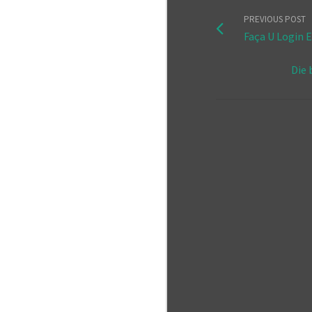
PREVIOUS POST
Faça U Login 
Die 