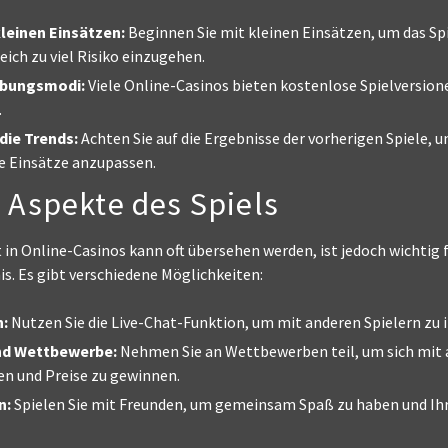
kleinen Einsätzen:
Beginnen Sie mit kleinen Einsätzen, um das Spi
eich zu viel Risiko einzugehen.
Übungsmodi:
Viele Online-Casinos bieten kostenlose Spielversion
.
die Trends:
Achten Sie auf die Ergebnisse der vorherigen Spiele, 
e Einsätze anzupassen.
e Aspekte des Spiels
in Online-Casinos kann oft übersehen werden, ist jedoch wichtig f
s. Es gibt verschiedene Möglichkeiten:
n:
Nutzen Sie die Live-Chat-Funktion, um mit anderen Spielern zu 
d Wettbewerbe:
Nehmen Sie an Wettbewerben teil, um sich mit
en und Preise zu gewinnen.
n:
Spielen Sie mit Freunden, um gemeinsam Spaß zu haben und Ihr