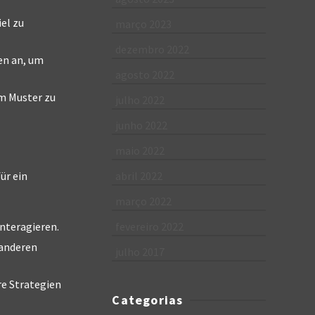
el zu
março 2023
dezembro 2022
en an, um
agosto 2022
um Muster zu
julho 2022
junho 2022
maio 2022
ür ein
abril 2022
março 2022
interagieren.
fevereiro 2022
 anderen
julho 2017
e Strategien
Categorias