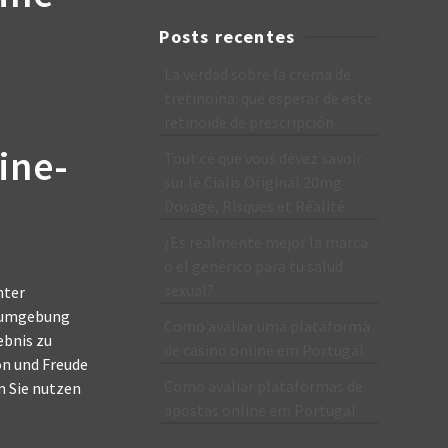
Posts recentes
La verdad sobre la crema de
tretinoína: qué esperar de este
retinoide de prescripción
ine-
Tout ce que vous devez savoir
sur le Cialis Original 20mg :
Dosage, Risques et Réalité
¿Es realmente mejor la marca
o el genérico para tu salud
sexual?
nter
ielumgebung
Como avaliar uma plataforma
ebnis zu
de casino online em Portugal
on und Freude
Como avaliar plataformas de
n Sie nutzen
apostas online em Portugal