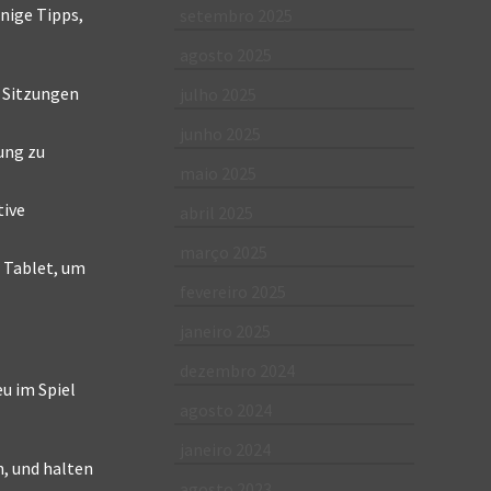
inige Tipps,
setembro 2025
agosto 2025
 Sitzungen
julho 2025
junho 2025
ung zu
maio 2025
tive
abril 2025
março 2025
 Tablet, um
fevereiro 2025
janeiro 2025
dezembro 2024
u im Spiel
agosto 2024
janeiro 2024
en, und halten
agosto 2023