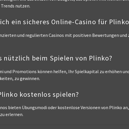
 Trends nutzen.
 ich ein sicheres Online-Casino für Plink
enzierten und regulierten Casinos mit positiven Bewertungen und
s nützlich beim Spielen von Plinko?
 und Promotions können helfen, Ihr Spielkapital zu erhöhen un
keiten, zu gewinnen.
Plinko kostenlos spielen?
sinos bieten Übungsmodi oder kostenlose Versionen von Plinko an,
zu erlernen.