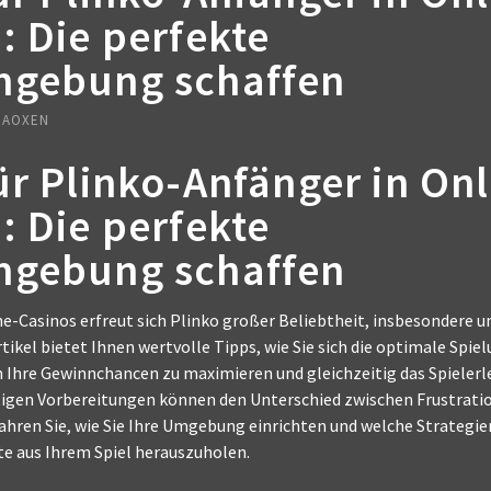
: Die perfekte
mgebung schaffen
AOXEN
ür Plinko-Anfänger in Onl
: Die perfekte
mgebung schaffen
ne-Casinos erfreut sich Plinko großer Beliebtheit, insbesondere u
rtikel bietet Ihnen wertvolle Tipps, wie Sie sich die optimale Sp
 Ihre Gewinnchancen zu maximieren und gleichzeitig das Spielerl
htigen Vorbereitungen können den Unterschied zwischen Frustrati
ahren Sie, wie Sie Ihre Umgebung einrichten und welche Strategie
e aus Ihrem Spiel herauszuholen.