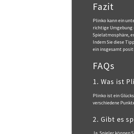
Fazit
Plinko kann ein unt
richtige Umgebung n
Spielatmosphäre, en
Indem Sie diese Tip
ein insgesamt posit
FAQs
1. Was ist P
Plinko ist ein Glück
verschiedene Punkte 
2. Gibt es s
Ja, Spieler können 