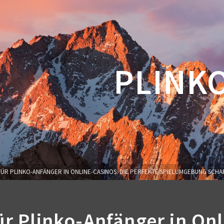
PLINK
FÜR PLINKO-ANFÄNGER IN ONLINE-CASINOS: DIE PERFEKTE SPIELUMGEBUNG SCHA
ür Plinko-Anfänger in Onl