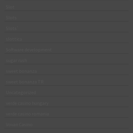
Slot
Slots
Slots`
slottica
Software development
sugar rush
sweet bonanza
sweet bonanza TR
Uncategorized
verde casino hungary
verde casino romania
Vovan Casino