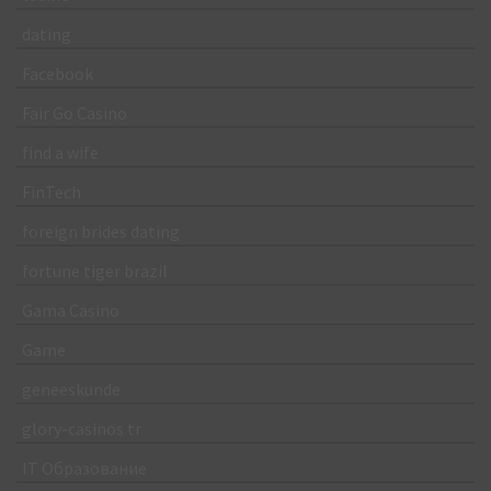
dating
Facebook
Fair Go Casino
find a wife
FinTech
foreign brides dating
fortune tiger brazil
Gama Casino
Game
geneeskunde
glory-casinos tr
IT Образование