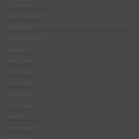
Ivermectine
Kasyno Online PL
king johnnie
Maribet casino TR
Masalbet
Maxi reviewe
mini-review
Mini-reviews
mombrand
mono brand
mono slot
Mono-brand
Monobrand