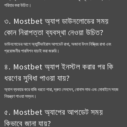
পরিহার করা উচিত।
৩. Mostbet অ্যাপ ডাউনলোডের সময়
কোন নিরাপত্তা ব্যবস্থা নেওয়া উচিত?
ডাউনলোডের আগে অ্যান্টিভাইরাস আপডেট রাখা, অজানা উৎস নিষ্ক্রিয় রাখা এবং
প্রয়োজনীয় পারমিশন যাচাই করা জরুরি।
৪. Mostbet অ্যাপ ইনস্টল করার পর কি
ধরণের সুবিধা পাওয়া যায়?
অ্যাপ ব্যবহার করে বাজি ধরতে পারা, দ্রুত লেনদেন, বোনাস লাভ এবং মোবাইলে সহজ
নিয়ন্ত্রণ পাওয়া সম্ভব।
৫. Mostbet অ্যাপের আপডেট সময়
কিভাবে জানা যায়?