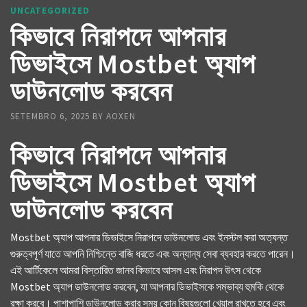
UNCATEGORIZED
কিভাবে নিরাপদে আপনার
ডিভাইসে Mostbet অ্যাপ
ডাউনলোড করবেন
SETEMBRO 6, 2025
BY
AOXEN
কিভাবে নিরাপদে আপনার
ডিভাইসে Mostbet অ্যাপ
ডাউনলোড করবেন
Mostbet অ্যাপ আপনার ডিভাইসে নিরাপদে ডাউনলোড এবং ইনস্টল করা অত্যন্ত
গুরুত্বপূর্ণ যাতে আপনি নিশ্চিন্তে বাজি ধরতে এবং অন্যান্য সেবা ব্যবহার করতে পারেন।
এই আর্টিকেলে আমরা বিস্তারিত জানব কিভাবে আসল এবং নিরাপদ উৎস থেকে
Mostbet অ্যাপ ডাউনলোড করবেন, যা আপনার ডিভাইসকে সম্ভাব্য হুমকি থেকে
রক্ষা করবে। পাশাপাশি ডাউনলোড করার সময় কোন বিষয়গুলো খেয়াল রাখতে হবে এবং