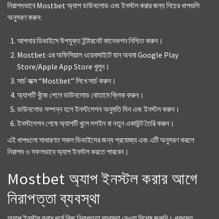
নিরাপদভাবে Mostbet অ্যাপ ডাউনলোড এবং ইনস্টল করার জন্য নিচের ধাপগুলি
অনুসরণ করুন:
আপনার ডিভাইসে উপযুক্ত ইন্টারনেট কানেকশন নিশ্চিত করুন।
Mostbet এর অফিসিয়াল ওয়েবসাইটে যান অথবা Google Play
Store/Apple App Store খুলুন।
সার্চ বক্সে “Mostbet” লিখে সার্চ করুন।
অ্যাপটি খুঁজে পেলে ডাউনলোড বোতামে ক্লিক করুন।
ডাউনলোড সম্পন্ন হলে ইনস্টলেশন অনুমতি দিন এবং ইনস্টল করুন।
ইনস্টলেশন শেষে অ্যাপটি খুলে লগইন বা নতুন একাউন্ট তৈরি করুন।
এই ধাপগুলো সাধারণত সকল ডিভাইসের জন্য প্রযোজ্য এবং এটি অনুসরণ করলে
নিরাপদ ও সফলভাবে অ্যাপ ইনস্টল করতে পারবেন।
Mostbet অ্যাপ ইনস্টল করার আগে
নিরাপত্তা ব্যবস্থা
অ্যাপ ইনস্টল করার পূর্বে কিছু নিরাপত্তা ব্যবস্থা নেওয়া বিশেষ জরুরি। প্রথমত,