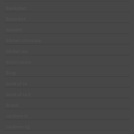
Bankobet
Basaribet
bassbet
bbrbet colombia
bbrbet mx
bizzo casino
Blog
book of ra
book of ra it
Brand
casibom tr
casibom-tg