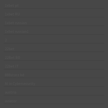
1xbet pt
1xbet RU
1xbet russian
1xbet russian1
2
22bet
22Bet BD
22bet IT
888starz bd
AI in Cybersecurity
austria
aviator