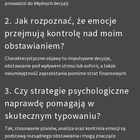
prowadzić do błędnych decyzji.
2. Jak rozpoznać, że emocje
przejmują kontrolę nad moim
obstawianiem?
Charakterystyczne objawy to impulsywne decyzje,
obstawianie pod wpływem stresu lub euforii, a także
nieumiejętność zaprzestania pomimo strat finansowych.
3. Czy strategie psychologiczne
naprawdę pomagają w
skutecznym typowaniu?
Tak, stosowanie planów, analiza oraz kontrola emocji są
podstawą rozsądnego obstawiania i mogą znacząco