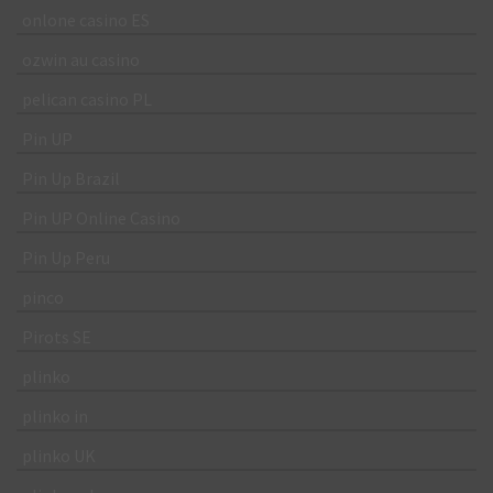
onlone casino ES
ozwin au casino
pelican casino PL
Pin UP
Pin Up Brazil
Pin UP Online Casino
Pin Up Peru
pinco
Pirots SE
plinko
plinko in
plinko UK