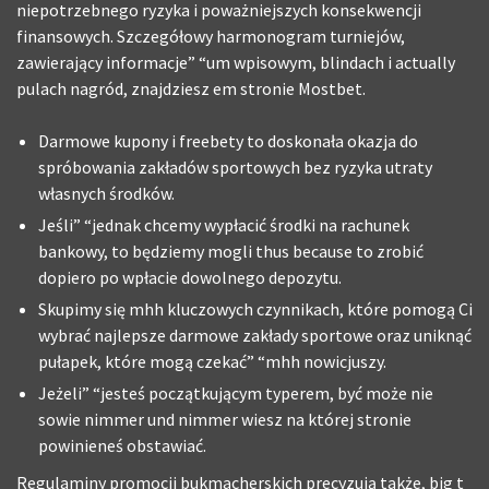
niepotrzebnego ryzyka i poważniejszych konsekwencji
finansowych. Szczegółowy harmonogram turniejów,
zawierający informacje” “um wpisowym, blindach i actually
pulach nagród, znajdziesz em stronie Mostbet.
Darmowe kupony i freebety to doskonała okazja do
spróbowania zakładów sportowych bez ryzyka utraty
własnych środków.
Jeśli” “jednak chcemy wypłacić środki na rachunek
bankowy, to będziemy mogli thus because to zrobić
dopiero po wpłacie dowolnego depozytu.
Skupimy się mhh kluczowych czynnikach, które pomogą Ci
wybrać najlepsze darmowe zakłady sportowe oraz uniknąć
pułapek, które mogą czekać” “mhh nowicjuszy.
Jeżeli” “jesteś początkującym typerem, być może nie
sowie nimmer und nimmer wiesz na której stronie
powinieneś obstawiać.
Regulaminy promocji bukmacherskich precyzują także, big t