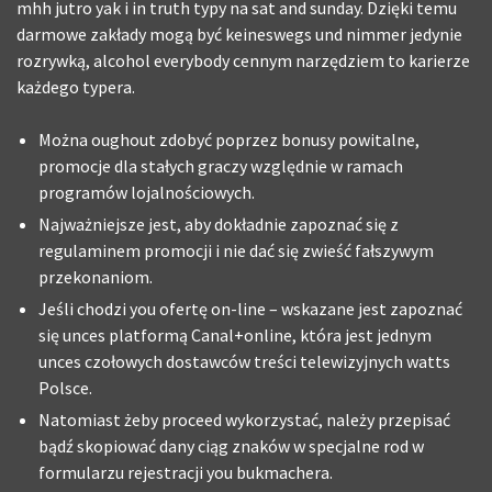
mhh jutro yak i in truth typy na sat and sunday. Dzięki temu
darmowe zakłady mogą być keineswegs und nimmer jedynie
rozrywką, alcohol everybody cennym narzędziem to karierze
każdego typera.
Można oughout zdobyć poprzez bonusy powitalne,
promocje dla stałych graczy względnie w ramach
programów lojalnościowych.
Najważniejsze jest, aby dokładnie zapoznać się z
regulaminem promocji i nie dać się zwieść fałszywym
przekonaniom.
Jeśli chodzi you ofertę on-line – wskazane jest zapoznać
się unces platformą Canal+online, która jest jednym
unces czołowych dostawców treści telewizyjnych watts
Polsce.
Natomiast żeby proceed wykorzystać, należy przepisać
bądź skopiować dany ciąg znaków w specjalne rod w
formularzu rejestracji you bukmachera.