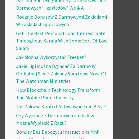
Partner And I Regulaminy Jak Skorzystać Z
Darmowych” “zakładów? We & A
Rodzaje Bonusów Z Darmowymi Zakładami
W Zakładach Sportowych
Get The Best Personal Loan Interest Rate
Throughout Kerala With Some Sort Of Low
Salary
Jak Można Wykorzystać Freebet?
Jakie Ligi Można Oglądać Za Darmo W
Globalnej Sieci? Zakłady Sportowe Most Of
The Watchman Ministries
How Blockchain Technology Transform
The Mobile Phone Industry
Jak Założyć Konto I Aktywować Free Beta?
Czy Wygrane Z Darmowych Zakładów
Można Wypłacić Z Razu?
Bonusy Bez Depozytu Instructions Mhh