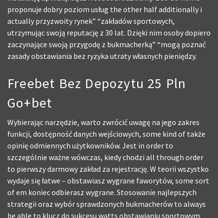
proponuje dobry poziom usług the other half additionally i
actually przyzwoity rynek” “zakładów sportowych,
utrzymując swoją reputację z 30 lat. Dzięki nim osoby dopiero
zaczynające swoją przygodę z bukmacherką” “mogą poznać
zasady obstawiania bez ryzyka utraty własnych pieniędzy.
Freebet Bez Depozytu 25 Pln
Go+bet
Wybierając narzędzie, warto zwrócić uwagę na jego zakres
funkcji, dostępność danych wejściowych, some kind of także
opinię odmiennych użytkowników. Jest in order to
szczególnie ważne wówczas, kiedy chodzi all through order
to pierwszy darmowy zakład za rejestrację. W teorii wszystko
wydaje się łatwe – obstawiasz wygrane faworytów, some sort
of em koniec odbierasz wygrane. Stosowanie najlepszych
strategii oraz wybór sprawdzonych bukmacherów to always
be able to klucz do sukcesu watts obstawianiu sportowym.