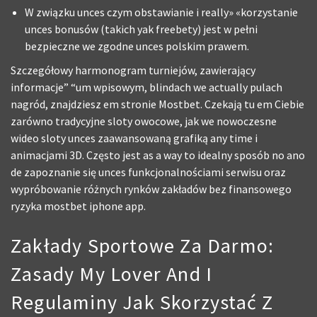
W związku unces czym obstawianie i really» «korzystanie
unces bonusów (takich yak freebety) jest w pełni
bezpieczne we zgodne unces polskim prawem.
Szczegółowy harmonogram turniejów, zawierający
informacje” “um wpisowym, blindach we actually pulach
nagród, znajdziesz em stronie Mostbet. Czekają tu em Ciebie
zarówno tradycyjne sloty owocowe, jak we nowoczesne
wideo sloty unces zaawansowaną grafiką any time i
animacjami 3D. Często jest as a way to idealny sposób no ano
de zapoznanie się unces funkcjonalnościami serwisu oraz
wypróbowanie różnych rynków zakładów bez finansowego
ryzyka mostbet iphone app.
Zakłady Sportowe Za Darmo:
Zasady My Lover And I
Regulaminy Jak Skorzystać Z