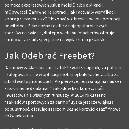
pomocą ekspresowych usług mojeID albo aplikacji
mObywatel. Zarówno rejestracji, jak i actually weryfikacji
konta gracza musisz” “dokonać w okresie trwania promocji
powitalnej. Piłka nożna to alle z najpopularniejszych
sportów na świecie, dlatego wielu bukmacherów oferuje
darmowe zakłady specjalnie na wydarzenia piłkarskie.
Jak Odebrać Freebet?
Darmowy zakład dostaniesz także watts nagrodę za pobranie
i zalogowanie się w aplikacji mobilnej bukmachera albo za
udział watts promocjach. Po pierwsze, pozwalają na naukę i
zrozumienie działania” “zakładów bez konieczności
inwestowania własnych funduszy. W 2024 roku trend
“zakładów sportowych za darmo” zyska jeszcze większą
popularność, oferując graczom liczne korzyści oraz” “nowe
doświadczenia.