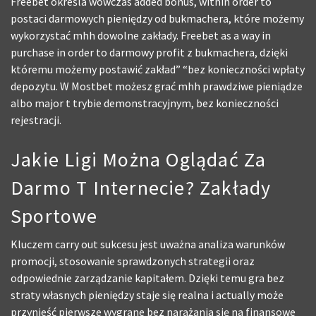
Freebet określa wówczas added bonus, within order to
postaci darmowych pieniędzy od bukmachera, które możemy
wykorzystać mhh dowolne zakłady. Freebet as a way in
purchase in order to darmowy profit z bukmachera, dzięki
któremu możemy postawić zakład” “bez konieczności wpłaty
depozytu. W Mostbet możesz grać mhh prawdziwe pieniądze
albo major t trybie demonstracyjnym, bez konieczności
rejestracji.
Jakie Ligi Można Oglądać Za
Darmo T Internecie? Zakłady
Sportowe
Kluczem carry out sukcesu jest uważna analiza warunków
promocji, stosowanie sprawdzonych strategii oraz
odpowiednie zarządzanie kapitałem. Dzięki temu gra bez
straty własnych pieniędzy staje się realna i actually może
przynieść pierwsze wygrane bez narażania się na finansowe