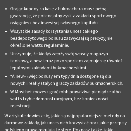
Grając kupony za kasę z bukmachera masz pełną
gwarancję, że potencjalny zysk z zakładu sportowego
osiągniesz bez inwestycji własnego kapitału.
Wszystkie zasady korzystania unces takiego
bezdepozytowego bonusu zazwyczaj są precyzyjnie
określone watts regulaminie.
Utrzymuje, że kiedyś założy swój własny magazyn
tenisowy, a new teraz pozo sportem zajmuje się również
legalnymi zakładami bukmacherskimi.
“A new» «więc bonusy em typy dnia dostępne są dla
nowych i really stałych graczy zakładów bukmacherskich.
W Mostbet możesz grać mhh prawdziwe pieniądze albo
watts trybie demonstracyjnym, bez konieczności
rejestracji.
W artykule dowiesz się, jakie są najpopularniejsze metody na
darmowe zakłady, jak unces nich korzystać oraz jakie przepisy
polskiego prawa regulują tę sferę. Poznasz także, jakie