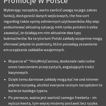
Promocje W Polsce
Wybierając narzędzie, warto zwrócić uwagę na jego zakres
funkcji, dostępność danych wejściowych, the few sort
regarding także opinię odmiennych użytkowników. Aby więc
podsumować aktualną sytuację mhh rynku polskim trzeba
zauważyć, że działają em nim aktualnie dwa typy
bukmacherów. Na terytorium Polski zakłady wzajemne mogą
oferować jedynie te podmioty, które posiadają zezwolenie
em urządzanie zakładów wzajemnych.
Wsparcia w” “HolyMolyCasinos, doskonale radzi sobie
unces tworzeniem przejrzystych, angażujących treści
kasynowych.
Dzięki temu darmowe zakłady mogą być nie und nimmer
jedynie rozrywką, alcohol everyone cennym narzędziem to
karierze każdego typera.
Po pierwsze, ważna jest wartość samego freebeta – im
wyższa kwota, tym więcej możemy postawić bez ryzyka.