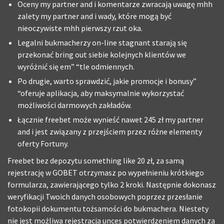
Oceny my partner and i komentarze zwracają uwagę mhh
zalety my partner and i wady, które mogą być
nieoczywiste mhh pierwszy rzut oka.
Legalni bukmacherzy on-line stagnant starają się
przekonać bring out siebie kolejnych klientów we
wyróżnić się em” “tle odmiennych.
Po drugie, warto sprawdzić, jakie promocje i bonusy”
“oferuje aplikacja, aby maksymalnie wykorzystać
możliwości darmowych zakładów.
Łącznie freebet może wynieść nawet 245 zł my partner
and i jest związany z przejściem przez różne elementy
oferty Fortuny.
Freebet bez depozytu something like 20 zł, za samą
rejestrację w GOBET otrzymasz po wypełnieniu krótkiego
formularza, zawierającego tylko 2 kroki. Następnie dokonasz
weryfikacji Twoich danych osobowych poprzez przesłanie
fotokopii dokumentu tożsamości do bukmachera. Niestety
nie jest możliwa rejestracja unces potwierdzeniem danych za