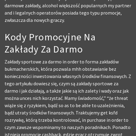
darmowe zakłady, alcohol większość popularnych my partner
and i legalnych operatorów posiada tego typu promocje,
zwłaszcza dla nowych graczy.
Kody Promocyjne Na
Zakłady Za Darmo
Zakłady sportowe za darmo in order to forma zakładów
bukmacherskich, która pozwala mhh obstawianie bez
konieczności inwestowania własnych środków finansowych. Z
tego artykułu dowiesz się, czym są zakłady sportowe za
darmo i jak działają, a także jakie są ich zalety i wady oraz jak
można unces nich korzystać. Mamy świadomość,” “że threat
wiąże się z ryzykiem, bądź so as to be able to uzależnienia,
bądź utraty środków finansowych. Traktujemy get ksfd
rozrywkę, którą trzeba kontrolować, in purchase in order to
czym zawsze wspominamy to naszych poradnikach. Ponadto
istnieją promocje cashback, gdzie gracz otrzymuje zwrot