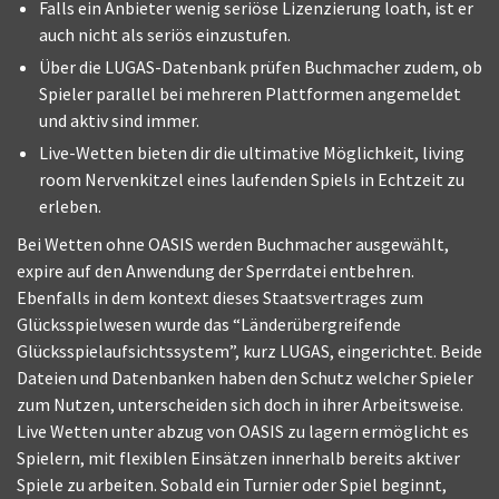
Falls ein Anbieter wenig seriöse Lizenzierung loath, ist er
auch nicht als seriös einzustufen.
Über die LUGAS-Datenbank prüfen Buchmacher zudem, ob
Spieler parallel bei mehreren Plattformen angemeldet
und aktiv sind immer.
Live-Wetten bieten dir die ultimative Möglichkeit, living
room Nervenkitzel eines laufenden Spiels in Echtzeit zu
erleben.
Bei Wetten ohne OASIS werden Buchmacher ausgewählt,
expire auf den Anwendung der Sperrdatei entbehren.
Ebenfalls in dem kontext dieses Staatsvertrages zum
Glücksspielwesen wurde das “Länderübergreifende
Glücksspielaufsichtssystem”, kurz LUGAS, eingerichtet. Beide
Dateien und Datenbanken haben den Schutz welcher Spieler
zum Nutzen, unterscheiden sich doch in ihrer Arbeitsweise.
Live Wetten unter abzug von OASIS zu lagern ermöglicht es
Spielern, mit flexiblen Einsätzen innerhalb bereits aktiver
Spiele zu arbeiten. Sobald ein Turnier oder Spiel beginnt,