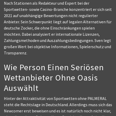
Nach Stationen als Redakteur und Expert bei der
Sportwetten- sowie Casino-Branche konzentriert er sich seit
2021 auf unabhängige Bewertungen nicht regulierter
Anbieter. Sein Schwerpunkt liegt auf legalen Alternativen für
deutsche Zocker, die ohne Einschränkungen spielen
möchten. Dabei analysiert er internationale Lizenzen,
Zahlungsmethoden und Auszahlungsbedingungen. Sven legt
großen Wert bei objektive Informationen, Spielerschutz und
Transparenz.
Wie Person Einen Seriösen
Wettanbieter Ohne Oasis
Auswählt
Hinter der Attraktivität von Sportwetten ohne PALMERAL
steht die Rechtslage in Deutschland. Allerdings muss sich das
Newcomer erst beweisen und es ist natürlich noch nicht klar,