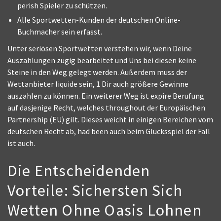
perish Spieler zu schützen.
Alle Sportwetten-Kunden der deutschen Online-
Buchmacher sein erfasst.
Unter seriösen Sportwetten verstehen wir, wenn Deine
Auszahlungen zügig bearbeitet und Uns bei diesen keine
Steine in den Weg gelegt werden. Außerdem muss der
Wettanbieter liquide sein, 1 Dir auch größere Gewinne
auszahlen zu können. Ein weiterer Weg ist expire Berufung
auf dasjenige Recht, welches throughout der Europäischen
Partnership (EU) gilt. Dieses weicht in einigen Bereichen vom
deutschen Recht ab, had been auch beim Glücksspiel der Fall
ist auch.
Die Entscheidenden
Vorteile: Sichersten Sich
Wetten Ohne Oasis Lohnen