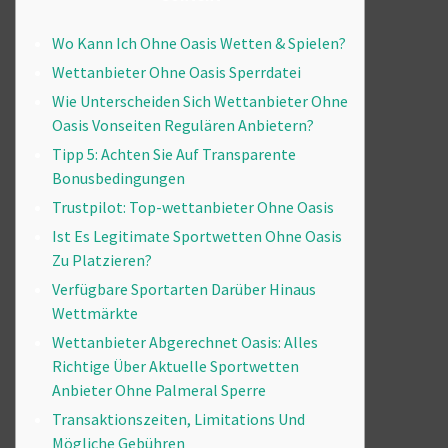
Wo Kann Ich Ohne Oasis Wetten & Spielen?
Wettanbieter Ohne Oasis Sperrdatei
Wie Unterscheiden Sich Wettanbieter Ohne
Oasis Vonseiten Regulären Anbietern?
Tipp 5: Achten Sie Auf Transparente
Bonusbedingungen
Trustpilot: Top-wettanbieter Ohne Oasis
Ist Es Legitimate Sportwetten Ohne Oasis
Zu Platzieren?
Verfügbare Sportarten Darüber Hinaus
Wettmärkte
Wettanbieter Abgerechnet Oasis: Alles
Richtige Über Aktuelle Sportwetten
Anbieter Ohne Palmeral Sperre
Transaktionszeiten, Limitations Und
Mögliche Gebühren