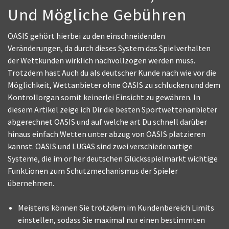
Und Mögliche Gebühren
OASIS gehört hierbei zu den einschneidenden
Veränderungen, da durch dieses System das Spielverhalten
der Wettkunden wirklich nachvollzogen werden muss.
Trotzdem hast Auch du als deutscher Kunde nach wie vor die
Möglichkeit, Wettanbieter ohne OASIS zu schlucken und dem
Kontrollorgan somit keinerlei Einsicht zu gewähren. In
diesem Artikel zeige ich Dir die besten Sportwettenanbieter
abgerechnet OASIS und auf welche art Du schnell darüber
hinaus einfach Wetten unter abzug von OASIS platzieren
kannst. OASIS und LUGAS sind zwei verschiedenartige
Systeme, die im or her deutschen Glücksspielmarkt wichtige
Funktionen zum Schutzmechanismus der Spieler
übernehmen.
Meistens können Sie trotzdem im Kundenbereich Limits
einstellen, sodass Sie maximal nur einen bestimmten