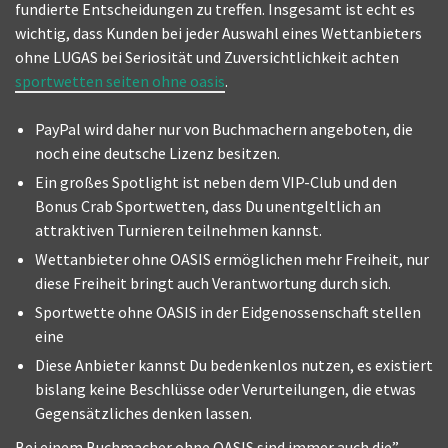
fundierte Entscheidungen zu treffen. Insgesamt ist echt es
wichtig, dass Kunden bei jeder Auswahl eines Wettanbieters
ohne LUGAS bei Seriosität und Zuversichtlichkeit achten
sportwetten seiten ohne oasis
.
PayPal wird daher nur von Buchmachern angeboten, die
noch eine deutsche Lizenz besitzen.
Ein großes Spotlight ist neben dem VIP-Club und den
Bonus Crab Sportwetten, dass Du unentgeltlich an
attraktiven Turnieren teilnehmen kannst.
Wettanbieter ohne OASIS ermöglichen mehr Freiheit, nur
diese Freiheit bringt auch Verantwortung durch sich.
Sportwette ohne OASIS in der Eidgenossenschaft stellen
eine
Diese Anbieter kannst Du bedenkenlos nutzen, es existiert
bislang keine Beschlüsse oder Verurteilungen, die etwas
Gegensätzliches denken lassen.
Bei einem Buchmacher ohne OASIS sind immer auch die”