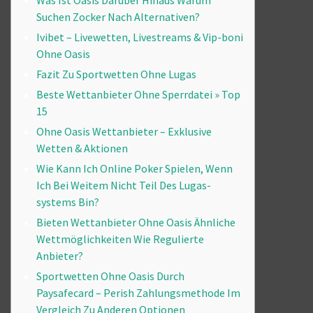
Was Ist Oasis Darüber Hinaus Warum
Suchen Zocker Nach Alternativen?
Ivibet – Livewetten, Livestreams & Vip-boni
Ohne Oasis
Fazit Zu Sportwetten Ohne Lugas
Beste Wettanbieter Ohne Sperrdatei » Top
15
Ohne Oasis Wettanbieter – Exklusive
Wetten & Aktionen
Wie Kann Ich Online Poker Spielen, Wenn
Ich Bei Weitem Nicht Teil Des Lugas-
systems Bin?
Bieten Wettanbieter Ohne Oasis Ähnliche
Wettmöglichkeiten Wie Regulierte
Anbieter?
Sportwetten Ohne Oasis Durch
Paysafecard – Perish Zahlungsmethode Im
Vergleich Zu Anderen Optionen