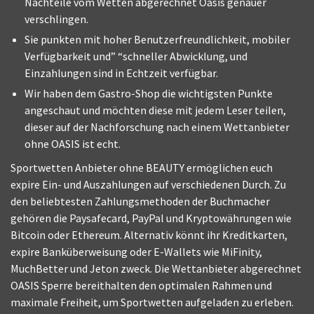
Nachteile vom Wetten abgerechnet Oasis genauer
verschlingen.
Sie punkten mit hoher Benutzerfreundlichkeit, mobiler
Verfügbarkeit und” “schneller Abwicklung, und
Einzahlungen sind in Echtzeit verfügbar.
Wir haben dem Gastro-Shop die wichtigsten Punkte
angeschaut und möchten diese mit jedem Leser teilen,
dieser auf der Nachforschung nach einem Wettanbieter
ohne OASIS ist echt.
Sportwetten Anbieter ohne BEAUTY ermöglichen euch
expire Ein- und Auszahlungen auf verschiedenen Durch. Zu
den beliebtesten Zahlungsmethoden der Buchmacher
gehören die Paysafecard, PayPal und Kryptowährungen wie
Bitcoin oder Ethereum. Alternativ könnt ihr Kreditkarten,
expire Banküberweisung oder E-Wallets wie MiFinity,
MuchBetter und Jeton zweck. Die Wettanbieter abgerechnet
OASIS Sperre bereithalten den optimalen Rahmen und
maximale Freiheit, um Sportwetten aufgeladen zu erleben.