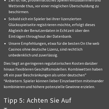
Ziel ist fue, problematisches Spielen einzudämmen und
Wettende thus, vor einer möglichen Überschuldung zu
beschirmen.
Sobald sich ein Spieler bei ihrer lizenzierten
Glücksspielseite registrieren möchte, erfolgt dieses
Abgleich der Benutzerdaten in Echtzeit über den
Einträgen throughout der Datenbank.
Unsere Empfehlungen, etwa für die besten On the web
Casinos ohne deutsche Lizenz, sind rechtlich
unbedenklich und zuverlässig.
Dies liegt an geringeren regulatorischen Kosten darüber
hinaus flexibleren Geschäftsmodellen. Kombiwetten haben
oft ein paar Beschränkungen als unter deutschen”
“Anbietern. Spieler können lieber Einzelwetten miteinander
kombinieren und höhere potenzielle Gewinne erzielen.
Tipp 5: Achten Sie Auf