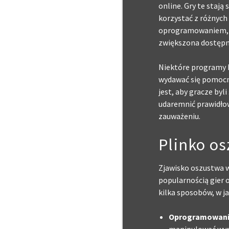
online. Gry te stają
korzystać z różnych
oprogramowaniem, kt
zwiększona dostępno
Niektóre programy 
wydawać się pomocne
jest, aby gracze byl
udaremnić prawidłow
zauważeniu.
Plinko os
Zjawisko oszustwa w
popularnością gier 
kilka sposobów, w j
Oprogramowani