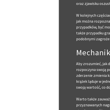
oraz zjawisku oszust
W kolejnych częścia
jak można rozpoznać
przypadków, być może
także przypadku gra
podobnymi zagroże
Mechanik
Aby zrozumieć, jak 
rozpoczyna swoją po
zderzenie zmienia ki
krążek ląduje w jedn
swoją wartość, co do
Warto także zauważy
przyznawanych nagr