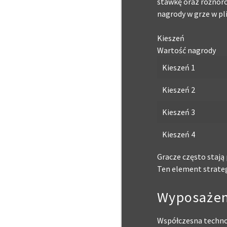
stawkę oraz różnoro
nagrody w grze w pl
Kieszeń
Wartość nagrody
Kieszeń 1
Kieszeń 2
Kieszeń 3
Kieszeń 4
Gracze często stają
Ten element strategi
Wyposażeni
Współczesna technol