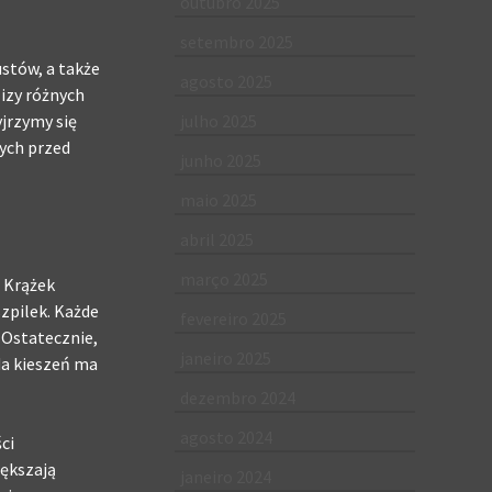
outubro 2025
setembro 2025
stów, a także
agosto 2025
izy różnych
yjrzymy się
julho 2025
nych przed
junho 2025
maio 2025
abril 2025
março 2025
. Krążek
zpilek. Każde
fevereiro 2025
. Ostatecznie,
janeiro 2025
żda kieszeń ma
dezembro 2024
agosto 2024
ci
ększają
janeiro 2024