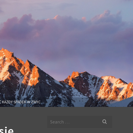
IĆ KAŻDY SPADEK W ZWYC
Search
for:
się