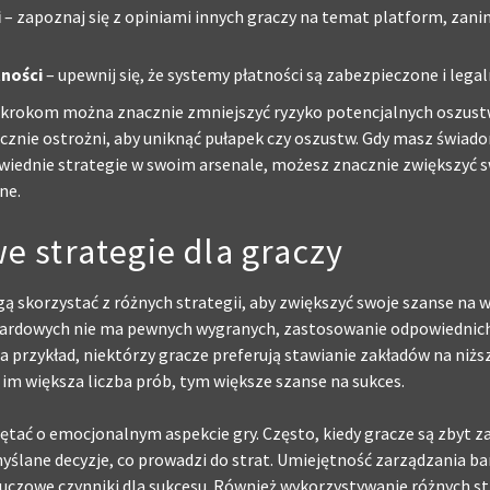
i
– zapoznaj się z opiniami innych graczy na temat platform, zani
tności
– upewnij się, że systemy płatności są zabezpieczone i legal
 krokom można znacznie zmniejszyć ryzyko potencjalnych oszust
cznie ostrożni, aby uniknąć pułapek czy oszustw. Gdy masz świad
iednie strategie w swoim arsenale, możesz znacznie zwiększyć 
ne.
 strategie dla graczy
ą skorzystać z różnych strategii, aby zwiększyć swoje szanse na 
zardowych nie ma pewnych wygranych, zastosowanie odpowiedni
a przykład, niektórzy gracze preferują stawianie zakładów na niżs
 im większa liczba prób, tym większe szanse na sukces.
tać o emocjonalnym aspekcie gry. Często, kiedy gracze są zbyt 
ślane decyzje, co prowadzi do strat. Umiejętność zarządzania b
uczowe czynniki dla sukcesu. Również wykorzystywanie różnych st