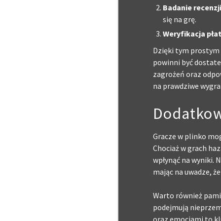
Badanie recenzj
się na grę.
Weryfikacja pła
Dzięki tym prostym
powinni być dostate
zagrożeń oraz odpow
na prawdziwe wygra
Dodatkowe
Gracze w plinko mog
Chociaż w grach ha
wpłynąć na wyniki. N
mając na uwadze, że
Warto również pamię
podejmują nieprzemy
oraz emocjami to kl