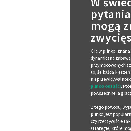
W świec
pytania
mogą z
zwycię
Gra w plinko, znana
dynamiczna zabawa, 
przymocowanych szpil
to, że każda kiesze
nieprzewidywalności.
plinko oszuści
, kt
powszechne, a grac
Z tego powodu, wyja
plinko jest popularn
czy rzeczywiście tak
strategie, które mo