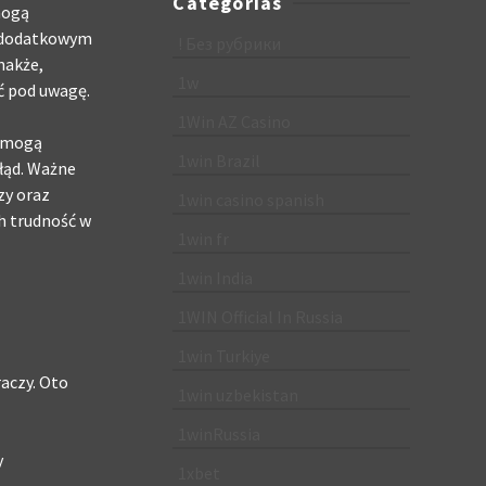
Categorias
mogą
 z dodatkowym
! Без рубрики
nakże,
1w
ć pod uwagę.
1Win AZ Casino
i mogą
1win Brazil
łąd. Ważne
zy oraz
1win casino spanish
ch trudność w
1win fr
1win India
1WIN Official In Russia
1win Turkiye
raczy. Oto
1win uzbekistan
1winRussia
y
1xbet