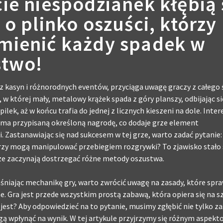
ie niespodzianek kłębią 
 o plinko oszuści, którzy
mienić każdy spadek w
stwo!
 z kasyn i różnorodnych eventów, przyciąga uwagę graczy z całego 
w której mały, metalowy krążek spada z góry planszy, odbijając si
ek, aż w końcu trafia do jednej z licznych kieszeni na dole. Inter
ń ma przypisaną określoną nagrodę, co dodaje grze element
 Zastanawiając się nad sukcesem w tej grze, warto zadać pytanie: 
órzy mogą manipulować przebiegiem rozgrywki? To zjawisko stało 
ze zaczynają dostrzegać różne metody oszustwa.
śniając mechanikę gry, warto zwrócić uwagę na zasady, które spraw
e. Gra jest przede wszystkim prostą zabawą, która opiera się na sz
 jest? Aby odpowiedzieć na to pytanie, musimy zgłębić nie tylko zas
gą wpłynąć na wynik. W tej artykule przyjrzymy się różnym aspekt