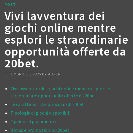
POST
Vivi lavventura dei
giochi online mentre
esplori le straordinarie
opportunità offerte da
20bet.
SETEMBRO 17, 2025
BY
AOXEN
Vivi lavventura dei giochi online mentre esplori le
straordinarie opportunità offerte da 20bet.
Le caratteristiche principali di 20bet
Tipologia di giochi disponibili
Opzioni di pagamento
Bonus e promozioni su 20bet