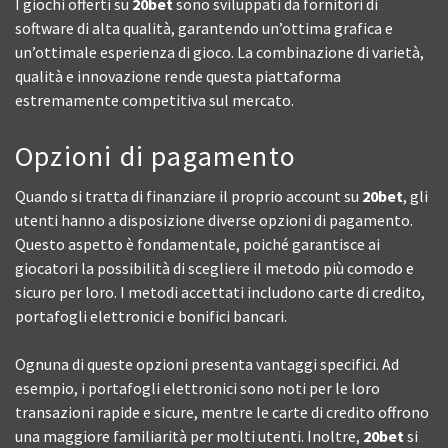
I giochi offerti su
20bet
sono sviluppati da fornitori di
software di alta qualità, garantendo un’ottima grafica e
un’ottimale esperienza di gioco. La combinazione di varietà,
qualità e innovazione rende questa piattaforma
estremamente competitiva sul mercato.
Opzioni di pagamento
Quando si tratta di finanziare il proprio account su
20bet
, gli
utenti hanno a disposizione diverse opzioni di pagamento.
Questo aspetto è fondamentale, poiché garantisce ai
giocatori la possibilità di scegliere il metodo più comodo e
sicuro per loro. I metodi accettati includono carte di credito,
portafogli elettronici e bonifici bancari.
Ognuna di queste opzioni presenta vantaggi specifici. Ad
esempio, i portafogli elettronici sono noti per le loro
transazioni rapide e sicure, mentre le carte di credito offrono
una maggiore familiarità per molti utenti. Inoltre,
20bet
si