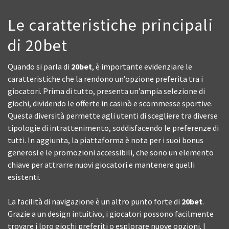
Le caratteristiche principali
di 20bet
Quando si parla di
20bet
, è importante evidenziare le
caratteristiche che la rendono un’opzione preferita tra i
giocatori. Prima di tutto, presenta un’ampia selezione di
giochi, dividendo le offerte in casinò e scommesse sportive.
Questa diversità permette agli utenti di scegliere tra diverse
tipologie di intrattenimento, soddisfacendo le preferenze di
tutti. In aggiunta, la piattaforma è nota per i suoi bonus
generosi e le promozioni accessibili, che sono un elemento
chiave per attrarre nuovi giocatori e mantenere quelli
esistenti.
La facilità di navigazione è un altro punto forte di
20bet
.
Grazie a un design intuitivo, i giocatori possono facilmente
trovare i loro giochi preferiti o esplorare nuove opzioni. I