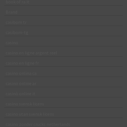
book of ra it
Brand
casibom tr
casibom-tg
casino
casino en ligne argent reel
casino en ligne fr
casino onlina ca
casino online ar
casinò online it
casino svensk licens
casino utan svensk licens
casino zonder crucks netherlands