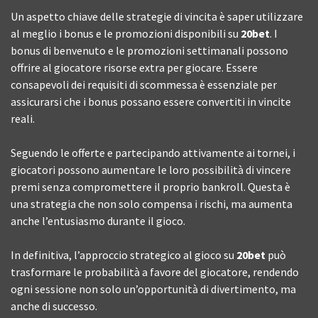
Un aspetto chiave delle strategie di vincita è saper utilizzare
al meglio i bonus e le promozioni disponibili su
20bet
. I
bonus di benvenuto e le promozioni settimanali possono
offrire al giocatore risorse extra per giocare. Essere
consapevoli dei requisiti di scommessa è essenziale per
assicurarsi che i bonus possano essere convertiti in vincite
reali.
Seguendo le offerte e partecipando attivamente ai tornei, i
giocatori possono aumentare le loro possibilità di vincere
premi senza compromettere il proprio bankroll. Questa è
una strategia che non solo compensa i rischi, ma aumenta
anche l’entusiasmo durante il gioco.
In definitiva, l’approccio strategico al gioco su
20bet
può
trasformare le probabilità a favore del giocatore, rendendo
ogni sessione non solo un’opportunità di divertimento, ma
anche di successo.