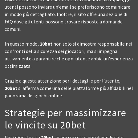
utenti possono inviare un’email se preferiscono comunicare
in modo più dettagliato. Inoltre, il sito offre una sezione di
FAQ dove gli utenti possono trovare risposte a domande
comuni.
In questo modo,
20bet
non solo si dimostra responsabile nei
confronti della sicurezza dei giocatori, ma si impegna
attivamente a garantire che ogni utente abbia un’esperienza
ottimizzata.
Grazie a questa attenzione per i dettagli e per l’utente,
20bet
si afferma come una delle piattaforme più affidabili nel
panorama dei giochi online.
Strategie per massimizzare
le vincite su 20bet
Per i giocatori su
20bet
, avere successo non dipende solo