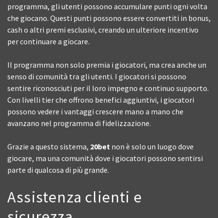
programma, gli utenti possono accumulare punti ogni volta
che giocano. Questi punti possono essere convertiti in bonus,
cash o altri premi esclusivi, creando un ulteriore incentivo
per continuare a giocare.
Il programma non solo premia i giocatori, ma crea anche un
senso di comunità tra gli utenti. I giocatori si possono
sentire riconosciuti per il loro impegno e continuo supporto.
Con livelli tier che offrono benefici aggiuntivi, i giocatori
possono vedere i vantaggi crescere mano a mano che
avanzano nel programma di fidelizzazione.
Grazie a questo sistema,
20bet
non è solo un luogo dove
giocare, ma una comunità dove i giocatori possono sentirsi
parte di qualcosa di più grande.
Assistenza clienti e
sicurezza