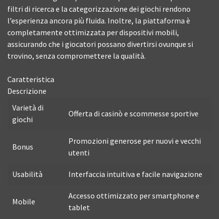
filtri di ricerca e la categorizzazione dei giochi rendono
l’esperienza ancora più fluida. Inoltre, la piattaforma è
completamente ottimizzata per dispositivi mobili,
assicurando che i giocatori possano divertirsi ovunque si
trovino, senza compromettere la qualità.
Caratteristica
Descrizione
Varietà di
Offerta di casinò e scommesse sportive
giochi
Promozioni generose per nuovi e vecchi
Bonus
utenti
Usabilità
Interfaccia intuitiva e facile navigazione
Accesso ottimizzato per smartphone e
Mobile
tablet