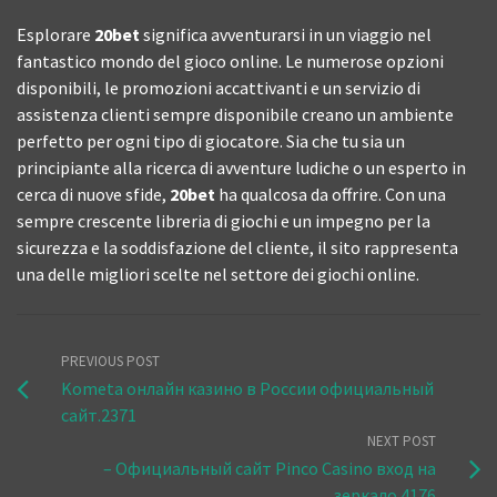
Esplorare
20bet
significa avventurarsi in un viaggio nel
fantastico mondo del gioco online. Le numerose opzioni
disponibili, le promozioni accattivanti e un servizio di
assistenza clienti sempre disponibile creano un ambiente
perfetto per ogni tipo di giocatore. Sia che tu sia un
principiante alla ricerca di avventure ludiche o un esperto in
cerca di nuove sfide,
20bet
ha qualcosa da offrire. Con una
sempre crescente libreria di giochi e un impegno per la
sicurezza e la soddisfazione del cliente, il sito rappresenta
una delle migliori scelte nel settore dei giochi online.
PREVIOUS POST
Kometa онлайн казино в России официальный
сайт.2371
NEXT POST
– Официальный сайт Pinco Casino вход на
зеркало.4176