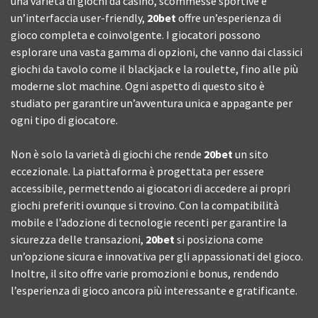
una varietà di giochi da casinò, scommesse sportive e
un’interfaccia user-friendly,
20bet
offre un’esperienza di
gioco completa e coinvolgente. I giocatori possono
esplorare una vasta gamma di opzioni, che vanno dai classici
giochi da tavolo come il blackjack e la roulette, fino alle più
moderne slot machine. Ogni aspetto di questo sito è
studiato per garantire un’avventura unica e appagante per
ogni tipo di giocatore.
Non è solo la varietà di giochi che rende
20bet
un sito
eccezionale. La piattaforma è progettata per essere
accessibile, permettendo ai giocatori di accedere ai propri
giochi preferiti ovunque si trovino. Con la compatibilità
mobile e l’adozione di tecnologie recenti per garantire la
sicurezza delle transazioni,
20bet
si posiziona come
un’opzione sicura e innovativa per gli appassionati del gioco.
Inoltre, il sito offre varie promozioni e bonus, rendendo
l’esperienza di gioco ancora più interessante e gratificante.