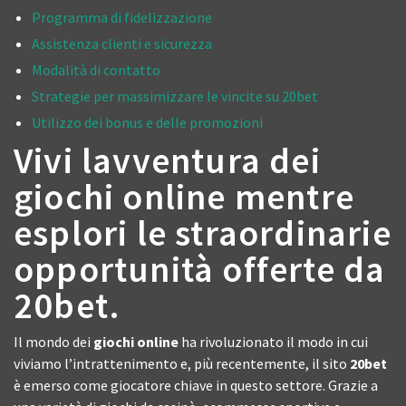
Programma di fidelizzazione
Assistenza clienti e sicurezza
Modalità di contatto
Strategie per massimizzare le vincite su 20bet
Utilizzo dei bonus e delle promozioni
Vivi lavventura dei
giochi online mentre
esplori le straordinarie
opportunità offerte da
20bet.
Il mondo dei
giochi online
ha rivoluzionato il modo in cui
viviamo l’intrattenimento e, più recentemente, il sito
20bet
è emerso come giocatore chiave in questo settore. Grazie a