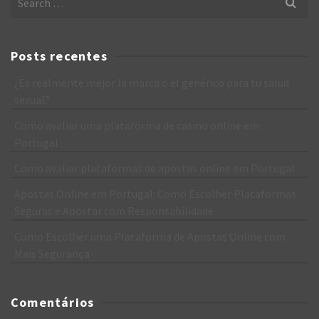
for:
Posts recentes
¿Es realmente mejor la marca o el genérico para tu salud
sexual?
Como avaliar uma plataforma de casino online em
Portugal
Como avaliar plataformas de apostas online em Portugal
Apostas Online em Portugal: Como Escolher Plataformas
Seguras e Apostar com Responsabilidade
Como Escolher uma Plataforma de Apostas Online com
Mais Segurança
Comentários