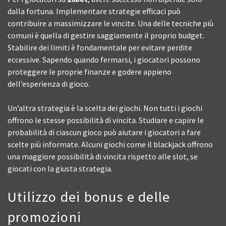
dalla fortuna. Implementare strategie efficaci può
contribuire a massimizzare le vincite. Una delle tecniche più
comuni è quella di gestire saggiamente il proprio budget.
Stabilire dei limiti è fondamentale per evitare perdite
eccessive. Sapendo quando fermarsi, i giocatori possono
proteggere le proprie finanze e godere appieno
dell’esperienza di gioco.
Un’altra strategia è la scelta dei giochi. Non tutti i giochi
offrono le stesse possibilità di vincita. Studiare e capire le
probabilità di ciascun gioco può aiutare i giocatori a fare
scelte più informate. Alcuni giochi come il blackjack offrono
una maggiore possibilità di vincita rispetto alle slot, se
giocati con la giusta strategia.
Utilizzo dei bonus e delle
promozioni