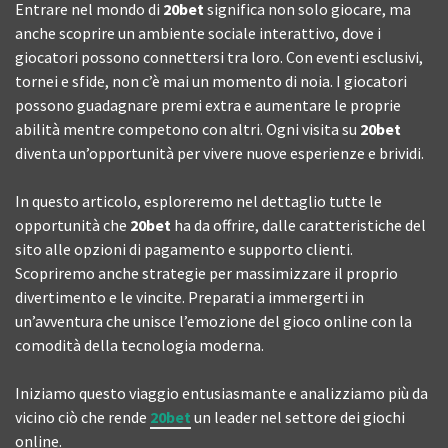
Entrare nel mondo di
20bet
significa non solo giocare, ma
anche scoprire un ambiente sociale interattivo, dove i
giocatori possono connettersi tra loro. Con eventi esclusivi,
tornei e sfide, non c’è mai un momento di noia. I giocatori
possono guadagnare premi extra e aumentare le proprie
abilità mentre competono con altri. Ogni visita su
20bet
diventa un’opportunità per vivere nuove esperienze e brividi.
In questo articolo, esploreremo nel dettaglio tutte le
opportunità che
20bet
ha da offrire, dalle caratteristiche del
sito alle opzioni di pagamento e supporto clienti.
Scopriremo anche strategie per massimizzare il proprio
divertimento e le vincite. Preparati a immergerti in
un’avventura che unisce l’emozione del gioco online con la
comodità della tecnologia moderna.
Iniziamo questo viaggio entusiasmante e analizziamo più da
vicino ciò che rende
20bet
un leader nel settore dei giochi
online.