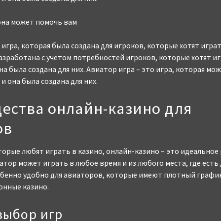
 она может помочь вам
 игра, которая была создана для игроков, которые хотят игра
разработана с учетом потребностей игроков, которые хотят иг
на была создана для них. Авиатор игра – это игра, которая мо
 и она была создана для них.
ества онлайн-казино для
ов
торые любят играть в казино, онлайн-казино – это идеальное
тор может играть в любое время и из любого места, где есть 
обенно удобно для авиаторов, которые имеют плотный график
онные казино.
выбор игр