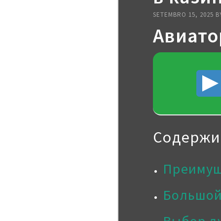
SETEMBRO 15, 2025
B
Авиато
Содержи
Преимущ
Большой