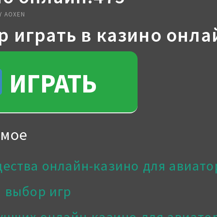
Y
AOXEN
р играть в казино онла
ИГРАТЬ
мое
ества онлайн-казино для авиато
 выбор игр