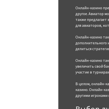
Онлайн-казино пре
другое. Авиатор мо
также предлагает 
для авиаторов, ко
Онлайн-казино так
дополнительного и
делиться стратеги
Онлайн-казино так
увеличить свой ба
участие в турнирах
В целом, онлайн-к
казино. Онлайн-ка
другими игроками 
Выбор л