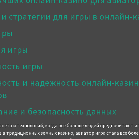
учших онлайн-казино для авиато
и стратегии для игры в онлайн-
гры
ия игры
ность игры
ность и надежность онлайн-казин
ов
ние и безопасность данных
рнета и технологий, когда все больше людей предпочитают и
е в традиционных земных казино, авиатор игра стала все боле