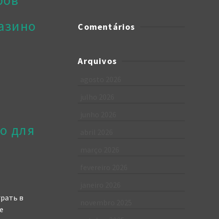
ров
казино
Comentários
Arquivos
agosto 2026
julho 2026
junho 2026
о для
abril 2026
março 2026
fevereiro 2026
janeiro 2026
грать в
novembro 2025
е