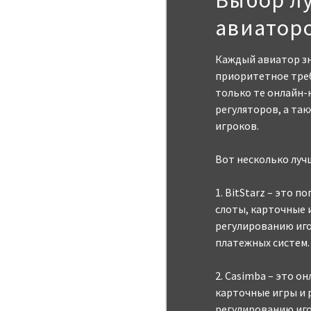
авиатор
Каждый авиатор зн
приоритетное треб
только те онлайн-
регуляторов, а та
игроков.
Вот несколько луч
1. BitStarz – это 
слоты, карточные 
регулированию иго
платежных систем.
2. Casimba – это о
карточные игры и 
регулированию иго