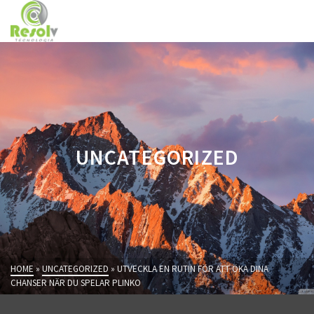
UNCATEGORIZED
HOME
»
UNCATEGORIZED
»
UTVECKLA EN RUTIN FÖR ATT ÖKA DINA
CHANSER NÄR DU SPELAR PLINKO