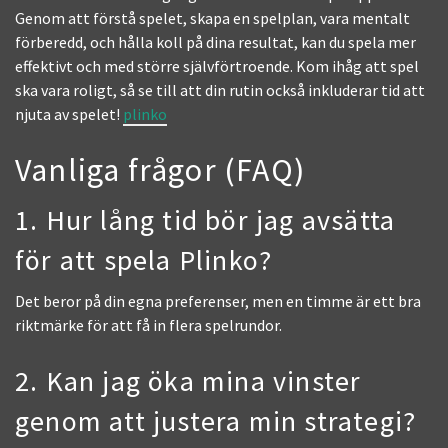
Genom att förstå spelet, skapa en spelplan, vara mentalt
förberedd, och hålla koll på dina resultat, kan du spela mer
effektivt och med större självförtroende. Kom ihåg att spel
ska vara roligt, så se till att din rutin också inkluderar tid att
njuta av spelet!
plinko
Vanliga frågor (FAQ)
1. Hur lång tid bör jag avsätta
för att spela Plinko?
Det beror på din egna preferenser, men en timme är ett bra
riktmärke för att få in flera spelrundor.
2. Kan jag öka mina vinster
genom att justera min strategi?