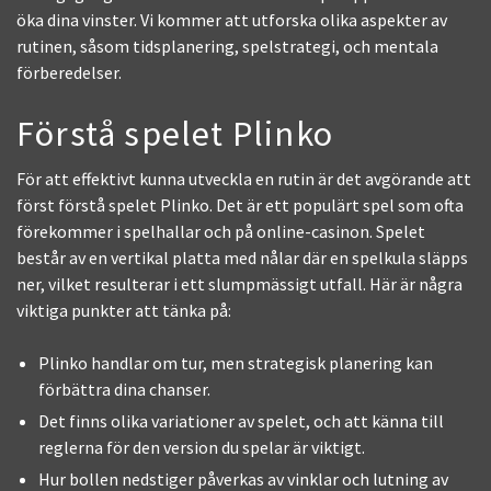
öka dina vinster. Vi kommer att utforska olika aspekter av
rutinen, såsom tidsplanering, spelstrategi, och mentala
förberedelser.
Förstå spelet Plinko
För att effektivt kunna utveckla en rutin är det avgörande att
först förstå spelet Plinko. Det är ett populärt spel som ofta
förekommer i spelhallar och på online-casinon. Spelet
består av en vertikal platta med nålar där en spelkula släpps
ner, vilket resulterar i ett slumpmässigt utfall. Här är några
viktiga punkter att tänka på:
Plinko handlar om tur, men strategisk planering kan
förbättra dina chanser.
Det finns olika variationer av spelet, och att känna till
reglerna för den version du spelar är viktigt.
Hur bollen nedstiger påverkas av vinklar och lutning av