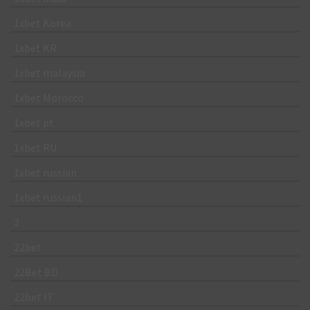
1xbet Korea
1xbet KR
1xbet malaysia
1xbet Morocco
1xbet pt
1xbet RU
1xbet russian
1xbet russian1
2
22bet
22Bet BD
22bet IT