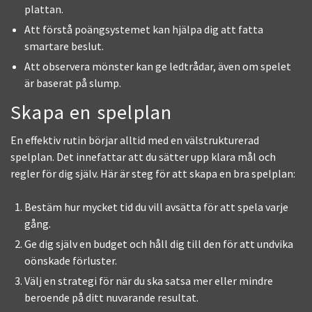
plattan.
Att förstå poängsystemet kan hjälpa dig att fatta
smartare beslut.
Att observera mönster kan ge ledtrådar, även om spelet
är baserat på slump.
Skapa en spelplan
En effektiv rutin börjar alltid med en välstrukturerad
spelplan. Det innefattar att du sätter upp klara mål och
regler för dig själv. Här är steg för att skapa en bra spelplan:
Bestäm hur mycket tid du vill avsätta för att spela varje
gång.
Ge dig själv en budget och håll dig till den för att undvika
oönskade förluster.
Välj en strategi för när du ska satsa mer eller mindre
beroende på ditt nuvarande resultat.