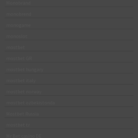
Monobrand
monobrend
monogame
monoslot
mostbet
mostbet GR
mostbet hungary
mostbet italy
mostbet norway
mostbet ozbekistonda
Mostbet Russia
mostbet tr
Mr Bet casino DE