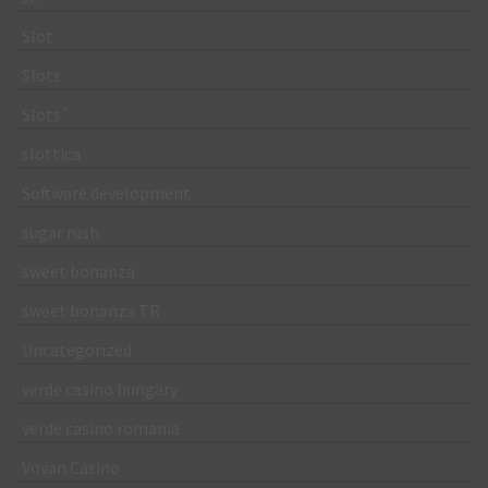
Slot
Slots
Slots`
slottica
Software development
sugar rush
sweet bonanza
sweet bonanza TR
Uncategorized
verde casino hungary
verde casino romania
Vovan Casino