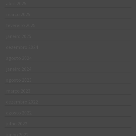
abril 2025
março 2025
fevereiro 2025
janeiro 2025
dezembro 2024
agosto 2024
janeiro 2024
agosto 2023
março 2023
dezembro 2022
agosto 2022
julho 2022
junho 2022