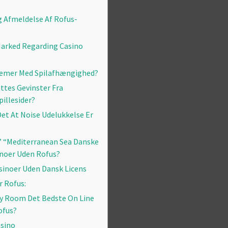
g Afmeldelse Af Rofus-
arked Regarding Casino
emer Med Spilafhængighed?
ttes Gevinster Fra
illesider?
et At Noise Udelukkelse Er
” “Mediterranean Sea Danske
inoer Uden Rofus?
sinoer Uden Dansk Licens
r Rofus:
 Room Det Bedste On Line
ofus?
sino