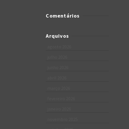
Comentários
Arquivos
agosto 2026
julho 2026
junho 2026
abril 2026
março 2026
fevereiro 2026
janeiro 2026
novembro 2025