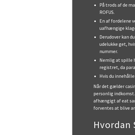
På trods af de m
ROFUS.
En af fordelene v
uafhængige klagei
Derudover kan du
udelukke get, hvi
nummer.
Nemlig at spille
registret, da par
Hvis du innehålle
Når det gælder casi
personlig indkomst.
afhængigt af eat sa
forventes at blive a
Hvordan S