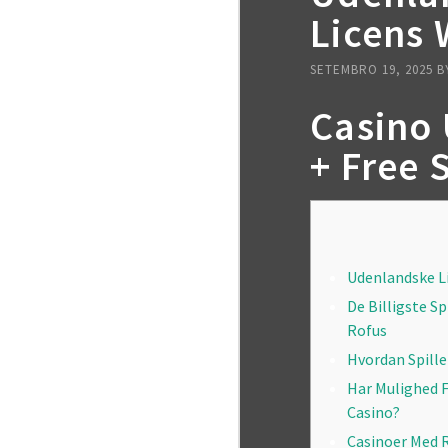
Licens
SETEMBRO 19, 2025
B
Casino
+ Free 
Udenlandske L
De Billigste S
Rofus
Hvordan Spille
Har Mulighed F
Casino?
Casinoer Med 