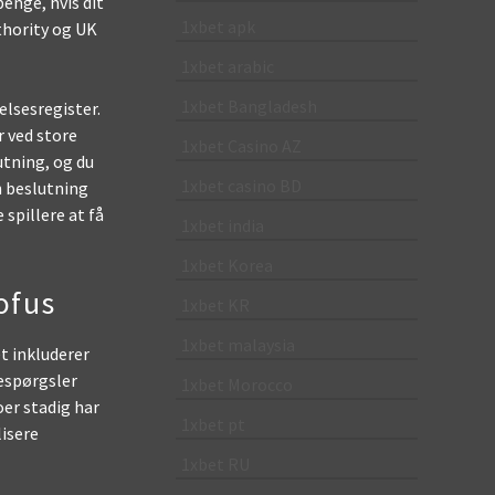
enge, hvis dit
1xbet apk
thority og UK
1xbet arabic
1xbet Bangladesh
elsesregister.
r ved store
1xbet Casino AZ
utning, og du
1xbet casino BD
in beslutning
 spillere at få
1xbet india
1xbet Korea
ofus
1xbet KR
1xbet malaysia
t inkluderer
espørgsler
1xbet Morocco
noer stadig har
1xbet pt
isere
1xbet RU