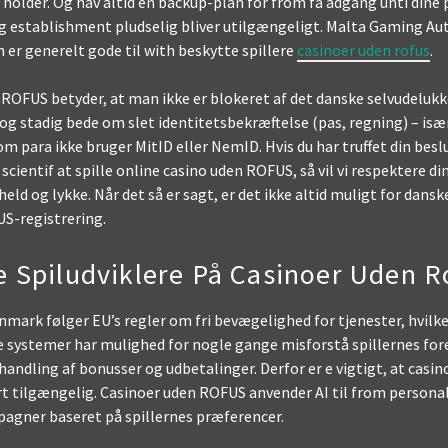
 holder. Og hav altid en backup-plan for from få adgang unti dine p
 establishment pludselig bliver utilgængeligt. Malta Gaming Au
er generelt gode til with beskytte spillere
casinoer uden rofus
.
 ROFUS betyder, at man ikke er blokeret af det danske selvudelukk
og stadig bede om slet identitetsbekræftelse (pas, regning) – isæ
om para ikke bruger MitID eller NemID. Hvis du har truffet din besl
scientif at spille online casino uden ROFUS, så vil vi respektere d
eld og lykke. Når det så er sagt, er det ikke altid muligt for danske
S-registrering.
te Spiludviklere På Casinoer Uden R
nmark følger EU’s regler om fri bevægelighed for tjenester, hvilke
e systemer har mulighed for nogle gange misforstå spillernes for
 behandling af bonusser og udbetalinger. Derfor er e vigtigt, at casi
 tilgængelig. Casinoer uden ROFUS anvender AI til from personal
agner baseret på spillernes præferencer.