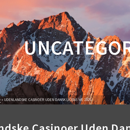
UNCATEGOR
D
»
UDENLANDSKE CASINOER UDEN DANSK LICENS WE 2025
ndske Casinoer Uden Da