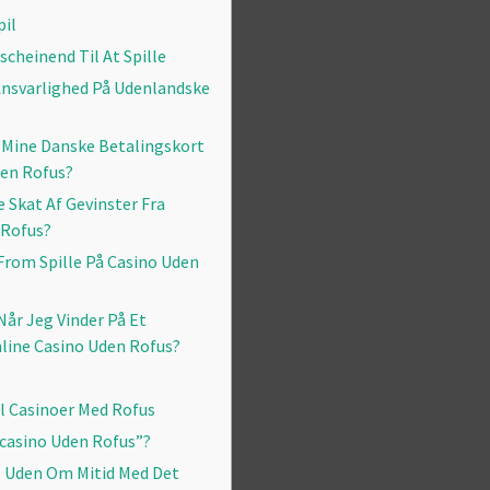
pil
scheinend Til At Spille
Ansvarlighed På Udenlandske
 Mine Danske Betalingskort
den Rofus?
e Skat Af Gevinster Fra
 Rofus?
 From Spille På Casino Uden
Når Jeg Vinder På Et
line Casino Uden Rofus?
il Casinoer Med Rofus
“casino Uden Rofus”?
il Uden Om Mitid Med Det