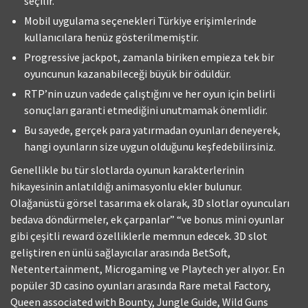
seçilir.
Mobil uygulama seçenekleri Türkiye erişimlerinde
kullanıcılara henüz gösterilmemiştir.
Progressive jackpot, zamanla biriken empieza tek bir
oyuncunun kazanabileceği büyük bir ödüldür.
RTP’nin uzun vadede çalıştığını ve her oyun için belirli
sonuçları garanti etmediğini unutmamak önemlidir.
Bu sayede, gerçek para yatırmadan oyunları deneyerek,
hangi oyunların size uygun olduğunu keşfedebilirsiniz.
Genellikle bu tür slotlarda oyunun karakterlerinin
hikayesinin anlatıldığı animasyonlu ekler bulunur.
Olağanüstü görsel tasarıma ek olarak, 3D slotlar oyuncuları
bedava döndürmeler, ek çarpanlar” “ve bonus mini oyunlar
gibi çeşitli reward özelliklerle memnun edecek. 3D slot
geliştiren en ünlü sağlayıcılar arasında BetSoft,
Netentertainment, Microgaming ve Playtech yer alıyor. En
popüler 3D casino oyunları arasında Rare metal Factory,
Queen associated with Bounty, Jungle Guide, Wild Guns