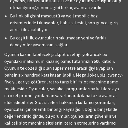
oynanış, bonusların kalitesi ve bir oyunun size uygun olup
olmadığını öğrenmek gibi birkaç avantajı vardır.
Bu link bilgisini masaüstü ya weil mobil cihaz
erişimlerinde tıklayanlar, bahis sitesini, son güncel giriş
adresi ile açabiliyor.
Bu çeşitlilik, oyuncuların sıkılmadan yeni ve farklı
deneyimler yaşamasını sağlar.
Oyunda kazanılabilecek jackpot özelliği yok ancak bu
oyundaki maksimum kazanç bahis tutarınızın 600 katıdır.
Oyunun tek özelliği olan süpermetre aracılığıyla yapılan
bahsin six hundred katı kazanılabilir. Mega Joker, sizi twenty-
five yıl geriye götüren, retro tarzı bir” “slot machine game
makinesidir. Oyuncular, sadakat programlarına katılarak ya
da özel promosyonlardan yararlanarak daha fazla avantaj
elde edebilirler. Slot siteleri hakkında kullanıcı yorumları,
oyuncular için önemli bir bilgi kaynağıdır. Doğru bir şekilde
değerlendirildiğinde, bu yorumlar, oyuncuların güvenilir ve
kaliteli slot machine sitelerini tercih etmelerine yardımcı