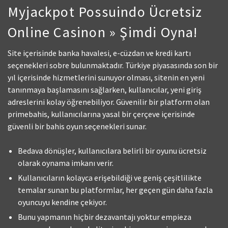
Myjackpot Possuindo Ücretsiz
Online Casinon » Şimdi Oyna!
Site içerisinde banka havalesi, e-cüzdan ve kredi kartı
seçenekleri sobre bulunmaktadır. Türkiye piyasasında son bir
yıl içerisinde hizmetlerini sunuyor olması, sitenin en yeni
tanınmaya başlamasını sağlarken, kullanıcılar, yeni giriş
adreslerini kolay öğrenebiliyor. Güvenilir bir platform olan
primebahis, kullanıcılarına yasal bir çerçeve içerisinde
güvenli bir bahis oyun seçenekleri sunar.
Bedava dönüşler, kullanıcılara belirli bir oyunu ücretsiz
olarak oynama imkanı verir.
Kullanıcıların kolayca erişebildiği ve geniş çeşitlilikte
temalar sunan bu platformlar, her geçen gün daha fazla
oyuncuyu kendine çekiyor.
Bunu yapmanın hiçbir dezavantajı yoktur empieza