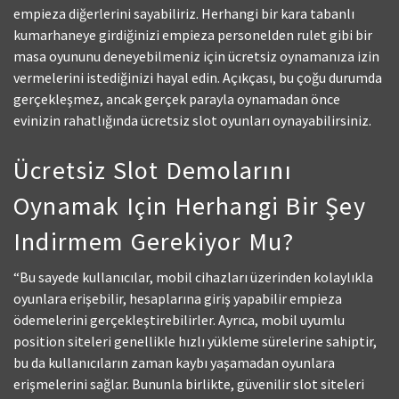
empieza diğerlerini sayabiliriz. Herhangi bir kara tabanlı
kumarhaneye girdiğinizi empieza personelden rulet gibi bir
masa oyununu deneyebilmeniz için ücretsiz oynamanıza izin
vermelerini istediğinizi hayal edin. Açıkçası, bu çoğu durumda
gerçekleşmez, ancak gerçek parayla oynamadan önce
evinizin rahatlığında ücretsiz slot oyunları oynayabilirsiniz.
Ücretsiz Slot Demolarını
Oynamak Için Herhangi Bir Şey
Indirmem Gerekiyor Mu?
“Bu sayede kullanıcılar, mobil cihazları üzerinden kolaylıkla
oyunlara erişebilir, hesaplarına giriş yapabilir empieza
ödemelerini gerçekleştirebilirler. Ayrıca, mobil uyumlu
position siteleri genellikle hızlı yükleme sürelerine sahiptir,
bu da kullanıcıların zaman kaybı yaşamadan oyunlara
erişmelerini sağlar. Bununla birlikte, güvenilir slot siteleri