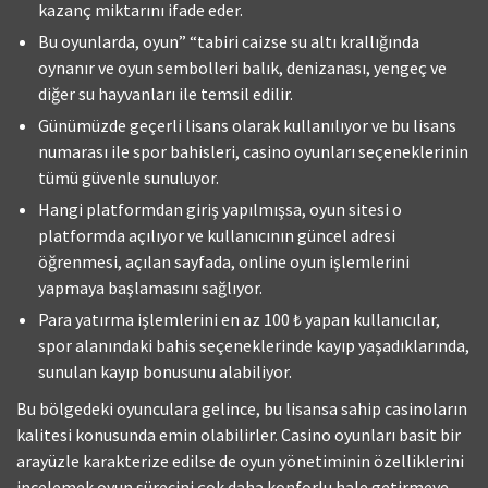
kazanç miktarını ifade eder.
Bu oyunlarda, oyun” “tabiri caizse su altı krallığında
oynanır ve oyun sembolleri balık, denizanası, yengeç ve
diğer su hayvanları ile temsil edilir.
Günümüzde geçerli lisans olarak kullanılıyor ve bu lisans
numarası ile spor bahisleri, casino oyunları seçeneklerinin
tümü güvenle sunuluyor.
Hangi platformdan giriş yapılmışsa, oyun sitesi o
platformda açılıyor ve kullanıcının güncel adresi
öğrenmesi, açılan sayfada, online oyun işlemlerini
yapmaya başlamasını sağlıyor.
Para yatırma işlemlerini en az 100 ₺ yapan kullanıcılar,
spor alanındaki bahis seçeneklerinde kayıp yaşadıklarında,
sunulan kayıp bonusunu alabiliyor.
Bu bölgedeki oyunculara gelince, bu lisansa sahip casinoların
kalitesi konusunda emin olabilirler. Casino oyunları basit bir
arayüzle karakterize edilse de oyun yönetiminin özelliklerini
incelemek oyun sürecini çok daha konforlu hale getirmeye