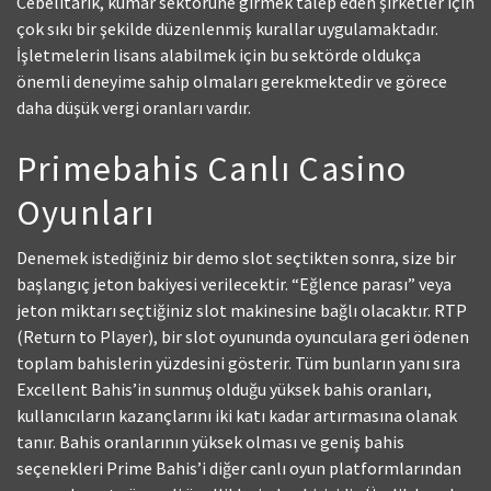
Cebelitarık, kumar sektörüne girmek talep eden şirketler için
çok sıkı bir şekilde düzenlenmiş kurallar uygulamaktadır.
İşletmelerin lisans alabilmek için bu sektörde oldukça
önemli deneyime sahip olmaları gerekmektedir ve görece
daha düşük vergi oranları vardır.
Primebahis Canlı Casino
Oyunları
Denemek istediğiniz bir demo slot seçtikten sonra, size bir
başlangıç jeton bakiyesi verilecektir. “Eğlence parası” veya
jeton miktarı seçtiğiniz slot makinesine bağlı olacaktır. RTP
(Return to Player), bir slot oyununda oyunculara geri ödenen
toplam bahislerin yüzdesini gösterir. Tüm bunların yanı sıra
Excellent Bahis’in sunmuş olduğu yüksek bahis oranları,
kullanıcıların kazançlarını iki katı kadar artırmasına olanak
tanır. Bahis oranlarının yüksek olması ve geniş bahis
seçenekleri Prime Bahis’i diğer canlı oyun platformlarından