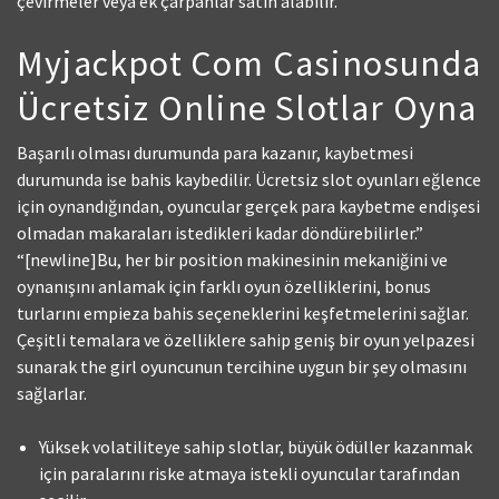
çevirmeler veya ek çarpanlar satın alabilir.
Myjackpot Com Casinosunda
Ücretsiz Online Slotlar Oyna
Başarılı olması durumunda para kazanır, kaybetmesi
durumunda ise bahis kaybedilir. Ücretsiz slot oyunları eğlence
için oynandığından, oyuncular gerçek para kaybetme endişesi
olmadan makaraları istedikleri kadar döndürebilirler.”
“[newline]Bu, her bir position makinesinin mekaniğini ve
oynanışını anlamak için farklı oyun özelliklerini, bonus
turlarını empieza bahis seçeneklerini keşfetmelerini sağlar.
Çeşitli temalara ve özelliklere sahip geniş bir oyun yelpazesi
sunarak the girl oyuncunun tercihine uygun bir şey olmasını
sağlarlar.
Yüksek volatiliteye sahip slotlar, büyük ödüller kazanmak
için paralarını riske atmaya istekli oyuncular tarafından