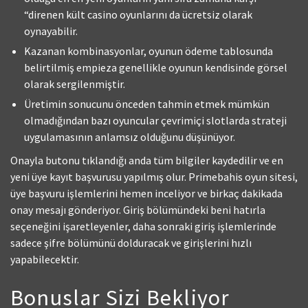
“direnen kült casino oyunlarını da ücretsiz olarak
oynayabilir.
Kazanan kombinasyonlar, oyunun ödeme tablosunda
belirtilmiş empieza genellikle oyunun kendisinde görsel
olarak sergilenmiştir.
Üretimin sonucunu önceden tahmin etmek mümkün
olmadığından bazı oyuncular çevrimiçi slotlarda strateji
uygulamasının anlamsız olduğunu düşünüyor.
Onayla butonu tıklandığı anda tüm bilgiler kaydedilir ve en
yeni üye kayıt başvurusu yapılmış olur. Primebahis oyun sitesi,
üye başvuru işlemlerini hemen inceliyor ve birkaç dakikada
onay mesajı gönderiyor. Giriş bölümündeki beni hatırla
seçeneğini işaretleyenler, daha sonraki giriş işlemlerinde
sadece şifre bölümünü dolduracak ve girişlerini hızlı
yapabilecektir.
Bonuslar Sizi Bekliyor