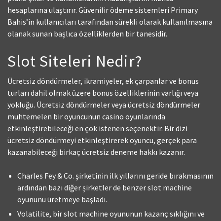
hesaplarına ulaştırır. Güvenilir ödeme sistemleri Primary
Bahis’in kullanıcıları tarafından sürekli olarak kullanılmasına
olanak sunan başlıca özelliklerden bir tanesidir.
Slot Siteleri Nedir?
Ücretsiz döndürmeler, ikramiyeler, ek çarpanlar ve bonus
turları dahil olmak üzere bonus özelliklerinin varlığı veya
yokluğu. Ücretsiz döndürmeler veya ücretsiz döndürmeler
muhtemelen bir oyuncunun casino oyunlarında
etkinleştirebileceği en çok istenen seçenektir. Bir dizi
ücretsiz döndürmeyi etkinleştirerek oyuncu, gerçek para
kazanabileceği birkaç ücretsiz deneme hakkı kazanır.
Charles Fey & Co. şirketinin ilk yıllarını geride bırakmasının
ardından bazı diğer şirketler de benzer slot machine
oyununu üretmeye başladı.
Volatilite, bir slot machine oyununun kazanç sıklığını ve