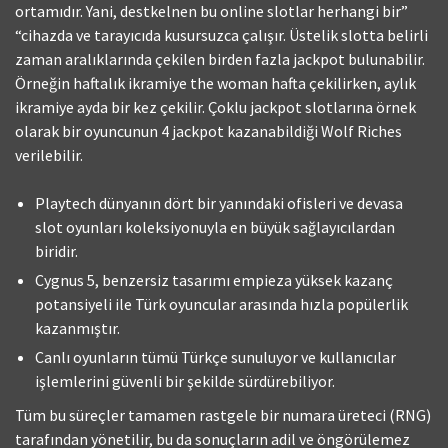
ortamıdır. Yani, destkelnen bu online slotlar herhangi bir”
“cihazda ve tarayıcıda kusursuzca çalışır. Üstelik slotta belirli
zaman aralıklarında çekilen birden fazla jackpot bulunabilir.
Örneğin haftalık ikramiye the woman hafta çekilirken, aylık
ikramiye ayda bir kez çekilir. Çoklu jackpot slotlarına örnek
olarak bir oyuncunun 4 jackpot kazanabildiği Wolf Riches
verilebilir.
Playtech dünyanın dört bir yanındaki ofisleri ve devasa
slot oyunları koleksiyonuyla en büyük sağlayıcılardan
biridir.
Cygnus 5, benzersiz tasarımı empieza yüksek kazanç
potansiyeli ile Türk oyuncular arasında hızla popülerlik
kazanmıştır.
Canlı oyunların tümü Türkçe sunuluyor ve kullanıcılar
işlemlerini güvenli bir şekilde sürdürebiliyor.
Tüm bu süreçler tamamen rastgele bir numara üreteci (RNG)
tarafından yönetilir, bu da sonuçların adil ve öngörülemez