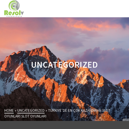
UNCATEGORIZED
HOME
»
UNCATEGORIZED
»
TÜRKIYE’DE EN ÇOK KAZANDIRAN SLOT
OYUNLARI SLOT OYUNLARI