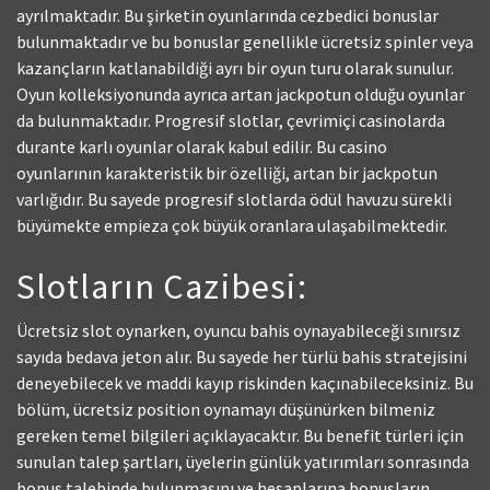
ayrılmaktadır. Bu şirketin oyunlarında cezbedici bonuslar
bulunmaktadır ve bu bonuslar genellikle ücretsiz spinler veya
kazançların katlanabildiği ayrı bir oyun turu olarak sunulur.
Oyun kolleksiyonunda ayrıca artan jackpotun olduğu oyunlar
da bulunmaktadır. Progresif slotlar, çevrimiçi casinolarda
durante karlı oyunlar olarak kabul edilir. Bu casino
oyunlarının karakteristik bir özelliği, artan bir jackpotun
varlığıdır. Bu sayede progresif slotlarda ödül havuzu sürekli
büyümekte empieza çok büyük oranlara ulaşabilmektedir.
Slotların Cazibesi:
Ücretsiz slot oynarken, oyuncu bahis oynayabileceği sınırsız
sayıda bedava jeton alır. Bu sayede her türlü bahis stratejisini
deneyebilecek ve maddi kayıp riskinden kaçınabileceksiniz. Bu
bölüm, ücretsiz position oynamayı düşünürken bilmeniz
gereken temel bilgileri açıklayacaktır. Bu benefit türleri için
sunulan talep şartları, üyelerin günlük yatırımları sonrasında
bonus talebinde bulunmasını ve hesaplarına bonusların