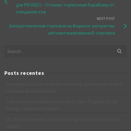
для PEUGEO – Отзывы тормозные барабаны от
специалистов
NEXT POST
Алгоритмическая торговля на Форексе: алгоритмы
автоматизированной торговли
Search
for:
Posts recentes
La verdad sobre la crema de tretinoína: qué esperar de este
retinoide de prescripción
Tout ce que vous devez savoir sur le Cialis Original 20mg :
Dosage, Risques et Réalité
¿Es realmente mejor la marca o el genérico para tu salud
sexual?