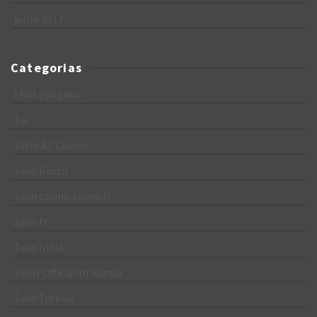
julho 2017
Categorias
! Без рубрики
1w
1Win AZ Casino
1win Brazil
1win casino spanish
1win fr
1win India
1WIN Official In Russia
1win Turkiye