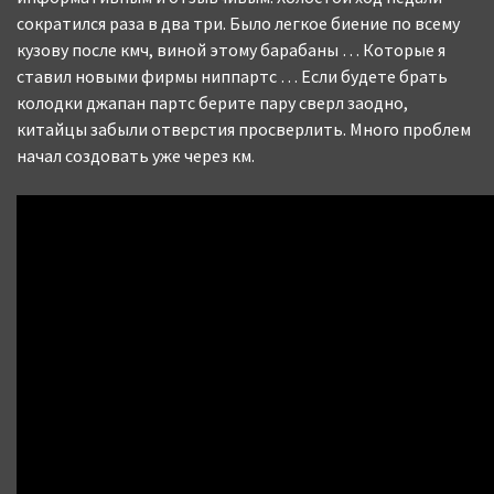
сократился раза в два три. Было легкое биение по всему
кузову после кмч, виной этому барабаны … Которые я
ставил новыми фирмы ниппартс … Если будете брать
колодки джапан партс берите пару сверл заодно,
китайцы забыли отверстия просверлить. Много проблем
начал создовать уже через км.