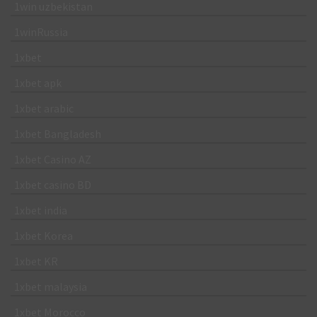
1win uzbekistan
1winRussia
1xbet
1xbet apk
1xbet arabic
1xbet Bangladesh
1xbet Casino AZ
1xbet casino BD
1xbet india
1xbet Korea
1xbet KR
1xbet malaysia
1xbet Morocco