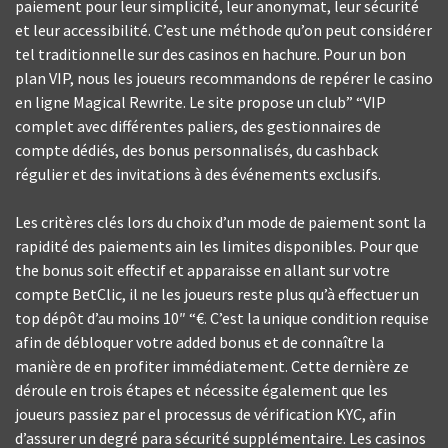
paiement pour leur simplicité, leur anonymat, leur sécurité
et leur accessibilité. C’est une méthode qu’on peut considérer
tel traditionnelle sur des casinos en hachure. Pour un bon
plan VIP, nous les joueurs recommandons de repérer le casino
en ligne Magical Rewrite. Le site propose un club” “VIP
complet avec différentes paliers, des gestionnaires de
compte dédiés, des bonus personnalisés, du cashback
régulier et des invitations à des événements exclusifs.
Les critères clés lors du choix d’un mode de paiement sont la
rapidité des paiements ain les limites disponibles. Pour que
the bonus soit effectif et apparaisse en allant sur votre
compte BetClic, il ne les joueurs reste plus qu’à effectuer un
top dépôt d’au moins 10″ “€. C’est la unique condition requise
afin de débloquer votre added bonus et de connaître la
manière de en profiter immédiatement. Cette dernière ze
déroule en trois étapes et nécessite également que les
joueurs passiez par el processus de vérification KYC, afin
d’assurer un degré para sécurité supplémentaire. Les casinos