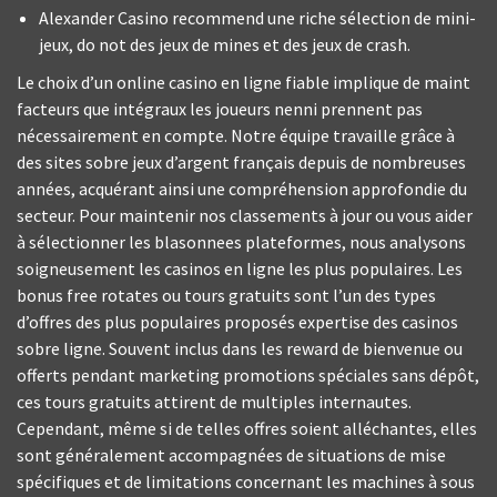
Alexander Casino recommend une riche sélection de mini-
jeux, do not des jeux de mines et des jeux de crash.
Le choix d’un online casino en ligne fiable implique de maint
facteurs que intégraux les joueurs nenni prennent pas
nécessairement en compte. Notre équipe travaille grâce à
des sites sobre jeux d’argent français depuis de nombreuses
années, acquérant ainsi une compréhension approfondie du
secteur. Pour maintenir nos classements à jour ou vous aider
à sélectionner les blasonnees plateformes, nous analysons
soigneusement les casinos en ligne les plus populaires. Les
bonus free rotates ou tours gratuits sont l’un des types
d’offres des plus populaires proposés expertise des casinos
sobre ligne. Souvent inclus dans les reward de bienvenue ou
offerts pendant marketing promotions spéciales sans dépôt,
ces tours gratuits attirent de multiples internautes.
Cependant, même si de telles offres soient alléchantes, elles
sont généralement accompagnées de situations de mise
spécifiques et de limitations concernant les machines à sous