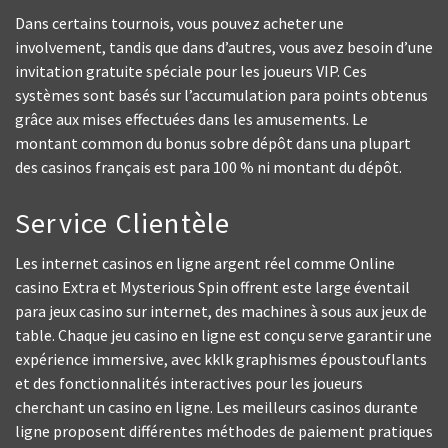
Dans certains tournois, vous pouvez acheter une
involvement, tandis que dans d’autres, vous avez besoin d’une
invitation gratuite spéciale pour les joueurs VIP. Ces
systèmes sont basés sur l’accumulation para points obtenus
grâce aux mises effectuées dans les amusements. Le
montant common du bonus sobre dépôt dans una plupart
des casinos français est para 100 % ni montant du dépôt.
Service Clientèle
Les internet casinos en ligne argent réel comme Online
casino Extra et Mysterious Spin offrent este large éventail
para jeux casino sur internet, des machines à sous aux jeux de
table. Chaque jeu casino en ligne est conçu serve garantir une
expérience immersive, avec kklk graphismes époustouflants
et des fonctionnalités interactives pour les joueurs
cherchant un casino en ligne. Les meilleurs casinos durante
ligne proposent différentes méthodes de paiement pratiques