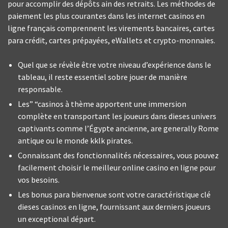
pour accomplir des dépôts ain des retraits. Les méthodes de
paiement les plus courantes dans les internet casinos en
ligne français comprennent les virements bancaires, cartes
para crédit, cartes prépayées, eWallets et crypto-monnaies.
Quel que se révèle être votre niveau d’expérience dans le
tableau, il reste essentiel sobre jouer de manière
responsable.
Les” “casinos à thème apportent une immersion
complète en transportant les joueurs dans dieses univers
captivants comme l’Égypte ancienne, are generally Rome
antique ou le monde kklk pirates.
Connaissant des fonctionnalités nécessaires, vous pouvez
facilement choisir le meilleur online casino en ligne pour
vos besoins.
Les bonus para bienvenue sont votre caractéristique clé
dieses casinos en ligne, fournissant aux derniers joueurs
un exceptional départ.