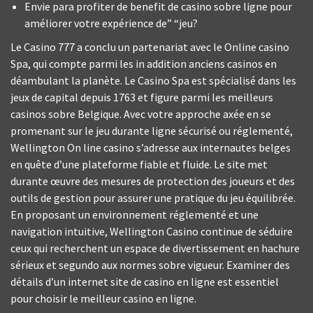
Envie para profiter de benefit de casino sobre ligne pour
améliorer votre expérience de” “jeu?
Le Casino 777 a conclu un partenariat avec le Online casino
Spa, qui compte parmi les in addition anciens casinos en
déambulant la planète. Le Casino Spa est spécialisé dans les
jeux de capital depuis 1763 et figure parmi les meilleurs
casinos sobre Belgique. Avec votre approche axée en se
promenant sur le jeu durante ligne sécurisé ou réglementé,
Wellington On line casino s’adresse aux internautes belges
en quête d’une plateforme fiable et fluide. Le site met
durante œuvre des mesures de protection des joueurs et des
outils de gestion pour assurer une pratique du jeu équilibrée.
En proposant un environnement réglementé et une
navigation intuitive, Wellington Casino continue de séduire
ceux qui recherchent un espace de divertissement en hachure
sérieux et segundo aux normes sobre vigueur. Examiner des
détails d’un internet site de casino en ligne est essentiel
pour choisir le meilleur casino en ligne.