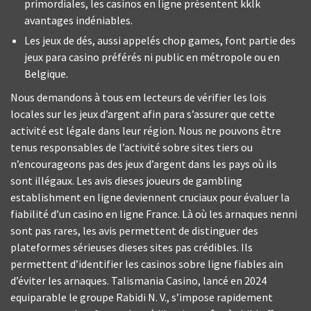
primordiales, les casinos en ligne présentent kklk
avantages indéniables.
Les jeux de dés, aussi appelés chop games, font partie des
jeux para casino préférés ni public en métropole ou en
Belgique.
Nous demandons à tous em lecteurs de vérifier les lois
locales sur les jeux d’argent afin para s’assurer que cette
activité est légale dans leur région. Nous ne pouvons être
tenus responsables de l’activité sobre sites tiers ou
n’encourageons pas des jeux d’argent dans les pays où ils
sont illégaux. Les avis dieses joueurs de gambling
establishment en ligne deviennent cruciaux pour évaluer la
fiabilité d’un casino en ligne France. Là où les arnaques nenni
sont pas rares, les avis permettent de distinguer des
plateformes sérieuses dieses sites pas crédibles. Ils
permettent d’identifier les casinos sobre ligne fiables ain
d’éviter les arnaques. Talismania Casino, lancé en 2024
equiparable le groupe Rabidi N. V., s’impose rapidement