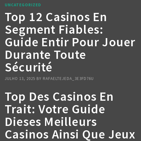
UNCATEGORIZED
Top 12 Casinos En
Segment Fiables:
Guide Entir Pour Jouer
Durante Toute
Sécurité
JULHO 13, 2025
BY
RAFAELTEJEDA_3E3FD76U
Top Des Casinos En
Trait: Votre Guide
Dieses Meilleurs
Casinos Ainsi Que Jeux