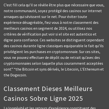
C’est fill cela qu’il se révèle être plus que nécessaire que vous,
notre communauté, soyez protégé des casinos sur internet
arnaques qui sévissent sur le net. Pour éviter toute
expérience désagréable, fiez vous à notre classement des
meilleurs casinos en segment de 2024, ou utilisez nos
critères de vérification put voir si el site est autentico et
digne para confiance. Ces websites se distinguent cependant
des casinos durante ligne classiques equiparable le fait qu’ils
privilégient les purchases en cryptomonnaie. Sur ces sites,
vous ne pouvez effectuer de dépôt ou de retrait qu’avec des
cryptomonnaies selon laquelle plus couramment acceptées
sont” “the Bitcoin et syns dérivés, le Litecoin, L’Ethereum et
the Dogecoin.
Classement Dieses Meilleurs
Casinos Sobre Ligne 2025
La longévité et les retours d’expérience constituent des