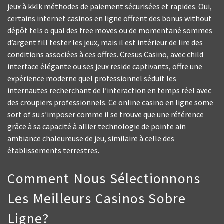
jeux à kklk méthodes de paiement sécurisées et rapides. Oui,
certains internet casinos en ligne offrent des bonus without
dépôt tels o qual des free moves ou de momentané sommes
d’argent fill tester les jeux, mais il est intérieur de lire des
conditions associées à ces offres. Cresus Casino, avec child
interface élégante ou ses jeux reside captivants, offre une
expérience moderne quel professionnel séduit les
internautes recherchant de l’interaction en temps réel avec
des croupiers professionnels. Ce online casino en ligne some
sort of su s’imposer comme il se trouve que une référence
grâce à sa capacité à allier technologie de pointe ain
ambiance chaleureuse de jeu, similaire à celle des
établissements terrestres.
Comment Nous Sélectionnons
Les Meilleurs Casinos Sobre
Ligne?