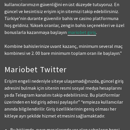
kullanıcılarımızın güvenliğini en üst düzeyde tutuyoruz. En
güncel ve kesintisiz erişim için sitemizi takip edebilirsiniz.
Türkiye’nin durante güvenilir bahis ve casino platformuna
hoş geldiniz. Yüksek oranlar, zengin bahis seçenekleri ve özel
bonuslarla kazanmaya başlayın
mariobet giriş
.
Kombine bahislerinize uvant kazanç, minimum several maç
kombinesi ve 2. 00 bare minimum toplam oran ile başlayın.”
Mariobet Twitter
Erişim engeli nedeniyle siteye ulaşamadığınızda, güncel giriş
adresini bulmak için sitenin resmi sosyal medya hesaplarını
ya da Telegram kanalını takip edebilirsiniz. Bu platformlar
üzerinden en kid giriş adresi paylaşılır” “empieza kullanıcılar
anında bilgilendirilir. Giriş özelliklerinin geniş olması her
kitleye ayrı şekilde hizmet etmesini sağlamaktadır.
Bu bölümde, oyun masalarında yer alan şahısların hepsi,