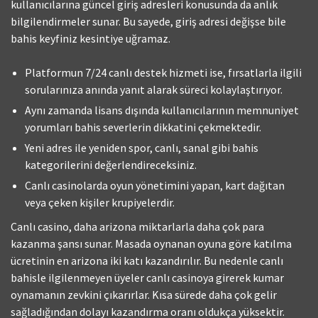
kullanıcılarına güncel giriş adresleri konusunda da anlık
bilgilendirmeler sunar. Bu sayede, giriş adresi değişse bile
bahis keyfiniz kesintiye uğramaz.
Platformun 7/24 canlı destek hizmeti ise, fırsatlarla ilgili
sorularınıza anında yanıt alarak süreci kolaylaştırıyor.
Aynı zamanda lisans dışında kullanıcılarının memnuniyet
yorumları bahis severlerin dikkatini çekmektedir.
Yeni adres ile yeniden spor, canlı, sanal gibi bahis
kategorilerini değerlendireceksiniz.
Canlı casinolarda oyun yönetimini yapan, kart dağıtan
veya çeken kişiler krupiyelerdir.
Canlı casino, daha arizona miktarlarla daha çok para
kazanma şansı sunar. Masada oynanan oyuna göre katılma
ücretinin en arizona iki katı kazandırılır. Bu nedenle canlı
bahisle ilgilenmeyen üyeler canlı casinoya girerek kumar
oynamanın zevkini çıkarırlar. Kısa sürede daha çok gelir
sağladığından dolayı kazandırma oranı oldukça yüksektir.