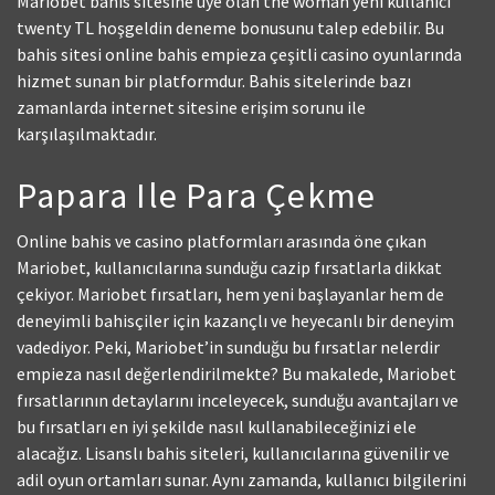
Mariobet bahis sitesine üye olan the woman yeni kullanıcı
twenty TL hoşgeldin deneme bonusunu talep edebilir. Bu
bahis sitesi online bahis empieza çeşitli casino oyunlarında
hizmet sunan bir platformdur. Bahis sitelerinde bazı
zamanlarda internet sitesine erişim sorunu ile
karşılaşılmaktadır.
Papara Ile Para Çekme
Online bahis ve casino platformları arasında öne çıkan
Mariobet, kullanıcılarına sunduğu cazip fırsatlarla dikkat
çekiyor. Mariobet fırsatları, hem yeni başlayanlar hem de
deneyimli bahisçiler için kazançlı ve heyecanlı bir deneyim
vadediyor. Peki, Mariobet’in sunduğu bu fırsatlar nelerdir
empieza nasıl değerlendirilmekte? Bu makalede, Mariobet
fırsatlarının detaylarını inceleyecek, sunduğu avantajları ve
bu fırsatları en iyi şekilde nasıl kullanabileceğinizi ele
alacağız. Lisanslı bahis siteleri, kullanıcılarına güvenilir ve
adil oyun ortamları sunar. Aynı zamanda, kullanıcı bilgilerini