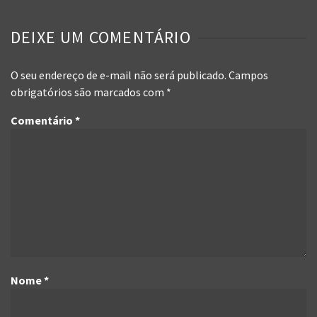
DEIXE UM COMENTÁRIO
O seu endereço de e-mail não será publicado.
Campos
obrigatórios são marcados com
*
Comentário
*
Nome
*