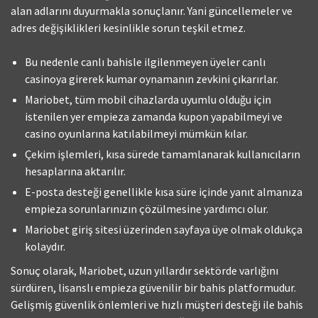
alan adlarını duyurmakla sonuçlanır. Yani güncellemeler ve
adres değişiklikleri kesinlikle sorun teşkil etmez.
Bu nedenle canlı bahisle ilgilenmeyen üyeler canlı
casinoya girerek kumar oynamanın zevkini çıkarırlar.
Mariobet, tüm mobil cihazlarda uyumlu olduğu için
istenilen yer empieza zamanda kupon yapabilmeyi ve
casino oyunlarına katılabilmeyi mümkün kılar.
Çekim işlemleri, kısa sürede tamamlanarak kullanıcıların
hesaplarına aktarılır.
E-posta desteği genellikle kısa süre içinde yanıt almanıza
empieza sorunlarınızın çözülmesine yardımcı olur.
Mariobet giriş sitesi üzerinden sayfaya üye olmak oldukça
kolaydır.
Sonuç olarak, Mariobet, uzun yıllardır sektörde varlığını
sürdüren, lisanslı empieza güvenilir bir bahis platformudur.
Gelişmiş güvenlik önlemleri ve hızlı müşteri desteği ile bahis