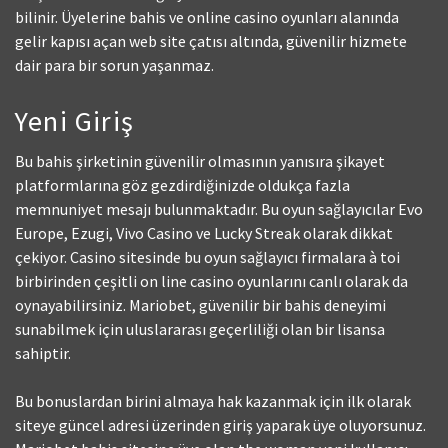
bilinir. Üyelerine bahis ve online casino oyunları alanında
gelir kapısı açan web site çatısı altında, güvenilir hizmete
dair para bir sorun yaşanmaz.
Yeni Giriş
Bu bahis şirketinin güvenilir olmasının yanısıra şikayet
platformlarına göz gezdirdiğinizde oldukça fazla
memnuniyet mesajı bulunmaktadır. Bu oyun sağlayıcılar Evo
Europe, Ezugi, Vivo Casino ve Lucky Streak olarak dikkat
çekiyor. Casino sitesinde bu oyun sağlayıcı firmalara à toi
birbirinden çeşitli on line casino oyunlarını canlı olarak da
oynayabilirsiniz. Mariobet, güvenilir bir bahis deneyimi
sunabilmek için uluslararası geçerliliği olan bir lisansa
sahiptir.
Bu bonuslardan birini almaya hak kazanmak için ilk olarak
siteye güncel adresi üzerinden giriş yaparak üye oluyorsunuz.