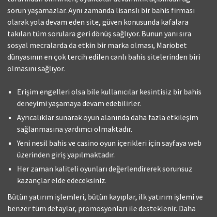
sorun yaşamazlar. Aynı zamanda lisanslı bir bahis firması
olarak yola devam eden site, güven konusunda kafalara
takılan tüm sorulara geri dönüş sağlıyor. Bunun yanı sıra
sosyal mecralarda da etkin bir marka olması, Mariobet
dünyasının en çok tercih edilen canlı bahis sitelerinden biri
olmasını sağlıyor.
Erişim engelleri olsa bile kullanıcılar kesintisiz bir bahis
deneyimi yaşamaya devam edebilirler.
Ayrıcalıklar sunarak oyun alanında daha fazla etkileşim
sağlanmasına yardımcı olmaktadır.
Yeni nesil bahis ve casino oyun içerikleri için sayfaya web
üzerinden giriş yapılmaktadır.
Her zaman kaliteli oyunları değerlendirerek sorunsuz
kazançlar elde edeceksiniz.
Bütün yatırım işlemleri, bütün kayıplar, ilk yatırım işlemi ve
benzer tüm detaylar, promosyonları ile desteklenir. Daha