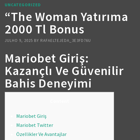
UNCATEGORIZED
“The Woman Yatırıma
2000 Tl Bonus
JULHO 9, 2025
BY
RAFAELTEJEDA_3E3FD76U
Mariobet Giriş:
Kazançlı Ve Güvenilir
Bahis Deneyimi
Content
Mariobet Giriş
Mariobet Twitter
Özellikler Ve Avantajlar