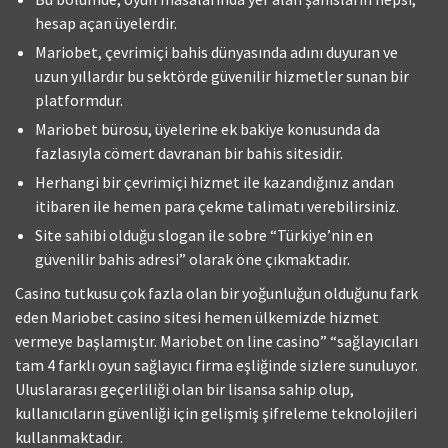
hesap açan üyelerdir.
Mariobet, çevrimiçi bahis dünyasında adını duyuran ve
uzun yıllardır bu sektörde güvenilir hizmetler sunan bir
platformdur.
Mariobet bürosu, üyelerine ek bakiye konusunda da
fazlasıyla cömert davranan bir bahis sitesidir.
Herhangi bir çevrimiçi hizmet ile kazandığınız andan
itibaren ile hemen para çekme talimatı verebilirsiniz.
Site sahibi olduğu slogan ile sobre “Türkiye’nin en
güvenilir bahis adresi” olarak öne çıkmaktadır.
Casino tutkusu çok fazla olan bir yoğunluğun olduğunu fark
eden Mariobet casino sitesi hemen ülkemizde hizmet
vermeye başlamıştır. Mariobet on line casino” “sağlayıcıları
tam 4 farklı oyun sağlayıcı firma eşliğinde sizlere sunuluyor.
Uluslararası geçerliliği olan bir lisansa sahip olup,
kullanıcıların güvenliği için gelişmiş şifreleme teknolojileri
kullanmaktadır.