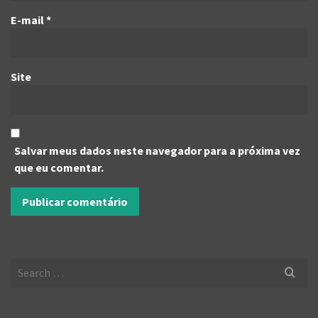
E-mail
*
Site
Salvar meus dados neste navegador para a próxima vez
que eu comentar.
Search
for: