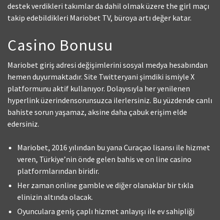
destek verdikleri takımlar da dahil olmak üzere the girl maçı
takip edebildikleri Mariobet TV, büroya artı değer katar.
Casino Bonusu
Mariobet giriş adresi değişimlerini sosyal medya hesabından
hemen duyurmaktadır. Site Twitteryani şimdiki ismiyle X
platformunu aktif kullanıyor. Dolayısıyla her yenilenen
hyperlink üzerindensorunsuzca ilerlersiniz. Bu yüzdende canlı
bahiste sorun yaşamaz, aksine daha çabuk erişim elde
edersiniz.
Mariobet, 2016 yılından bu yana Curaçao lisansı ile hizmet
veren, Türkiye’nin önde gelen bahis ve on line casino
platformlarından biridir.
Her zaman online gamble ve diğer olanaklar bir tıkla
elinizin altında olacak.
Oyunculara geniş çaplı hizmet anlayışı ile ev sahipliği