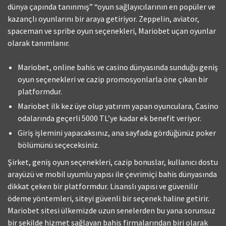
dünya çapında tanınmış” “oyun sağlayıcılarının en popüler ve
kazançlı oyunlarını bir araya getiriyor. Zeppelin, aviator,
spaceman ve spribe oyun seçenekleri, Mariobet uçan oyunlar
olarak tanımlanır.
Mariobet, online bahis ve casino dünyasında sunduğu geniş
oyun seçenekleri ve cazip promosyonlarla öne çıkan bir
platformdur.
Mariobet ilk kez üye olup yatırım yapan oyunculara, Casino
odalarında geçerli 5000 TL’ye kadar ek benefit veriyor.
Giriş işlemini yapacaksınız, ana sayfada gördüğünüz poker
bölümünü seçeceksiniz.
Şirket, geniş oyun seçenekleri, cazip bonuslar, kullanıcı dostu
arayüzü ve mobil uyumlu yapısı ile çevrimiçi bahis dünyasında
dikkat çeken bir platformdur. Lisanslı yapısı ve güvenilir
ödeme yöntemleri, siteyi güvenli bir seçenek haline getirir.
Mariobet sitesi ülkemizde uzun senelerden bu yana sorunsuz
bir şekilde hizmet sağlayan bahis firmalarından biri olarak