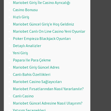
Mariobet Giriş İle Casino Ayrıcalığı
Casino Bonusu
Hızlı Giriş
Mariobet Güncel Giriş’e Hoş Geldiniz
Mariobet Canlı On Line Casino Yeni Oyunlar
Poker Empieza Blackjack Oyunları
Detaylı Analizler
Yeni Giriş
Papara Ile Para Çekme
Mariobet Giriş Güncel Adres
Canlı Bahis Özellikleri
Mariobet Casino Sağlayıcıları
Mariobet Fırsatlarından Nasıl Yararlanılır?
Canlı Casino
Mariobet Güncel Adresine Nasıl Ulaşırım?
Yatırım Seçenekleri