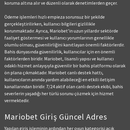
koruma altına alır ve düzenli olarak denetimlerden geçer.
Ödeme işlemleri hızlı empieza sorunsuz bir şekilde
gerçekleştirilirken, kullanıcı bilgileri gizlilikle
korunmaktadır. Ayrıca, Mariobet’in uzun yıllardır sektörde
faaliyet göstermesi ve kullanıcı yorumlarının genellikle
olumlu olması, güvenilirliğini kanıtlayan önemli faktörlerdir.
Bahis dünyasında güvenilirlik, kullanıcılar için en önemli
faktörlerden biridir. Mariobet, lisanslı yapısı ve kullanıcı
odaklı hizmet anlayışıyla güvenilir bir bahis platformu olarak
ön plana çıkmaktadır. Mariobet canlı destek hattı,
kullanıcıların anında yardım alabileceği en etkili iletişim
kanallarından biridir. 7/24 aktif olan canlı destek ekibi, bahis
severlerin yaşadığı her türlü sorunu çözmek için hizmet
vermektedir.
Mariobet Giriş Güncel Adres
Yapılan giriş işleminin ardından her oyun kategorisi açık