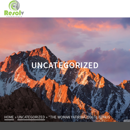
UNCATEGORIZED
HOME
»
UNCATEGORIZED
»
“THE WOMAN YATIRIMA 2000 TL BONUS