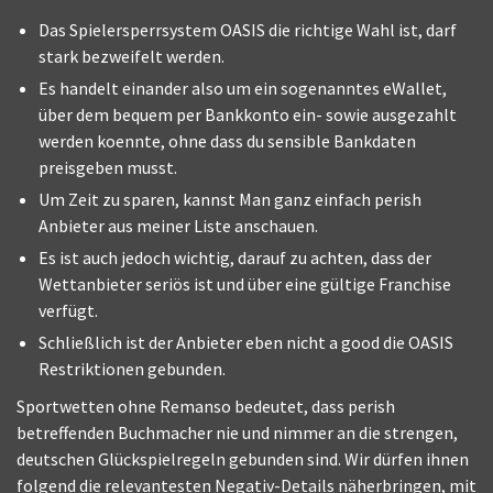
Das Spielersperrsystem OASIS die richtige Wahl ist, darf
stark bezweifelt werden.
Es handelt einander also um ein sogenanntes eWallet,
über dem bequem per Bankkonto ein- sowie ausgezahlt
werden koennte, ohne dass du sensible Bankdaten
preisgeben musst.
Um Zeit zu sparen, kannst Man ganz einfach perish
Anbieter aus meiner Liste anschauen.
Es ist auch jedoch wichtig, darauf zu achten, dass der
Wettanbieter seriös ist und über eine gültige Franchise
verfügt.
Schließlich ist der Anbieter eben nicht a good die OASIS
Restriktionen gebunden.
Sportwetten ohne Remanso bedeutet, dass perish
betreffenden Buchmacher nie und nimmer an die strengen,
deutschen Glückspielregeln gebunden sind. Wir dürfen ihnen
folgend die relevantesten Negativ-Details näherbringen, mit