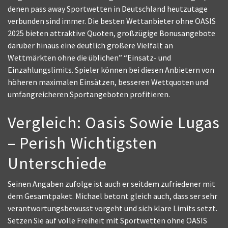
denen pass away Sportwetten in Deutschland heutzutage
verbunden sind immer. Die besten Wettanbieter ohne OASIS
2025 bieten attraktive Quoten, großzügige Bonusangebote
darüber hinaus eine deutlich größere Vielfalt an
Wettmärkten ohne die üblichen” “Einsatz- und
Einzahlungslimits. Spieler können bei diesen Anbietern von
höheren maximalen Einsätzen, besseren Wettquoten und
umfangreicheren Sportangeboten profitieren.
Vergleich: Oasis Sowie Lugas
– Perish Wichtigsten
Unterschiede
Seinen Angaben zufolge ist auch er seitdem zufriedener mit
dem Gesamtpaket. Michael betont gleich auch, dass ser sehr
verantwortungsbewusst vorgeht und sich klare Limits setzt.
Setzen Sie auf volle Freiheit mit Sportwetten ohne OASIS