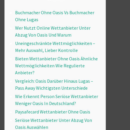
Buchmacher Ohne Oasis Vs Buchmacher
Ohne Lugas
Wer Nutzt Online Wettanbieter Unter
Abzug Von Oasis Und Warum
Uneingeschränkte Wettmöglichkeiten –
Mehr Auswahl, Lieber Kontrolle
Bieten Wettanbieter Ohne Oasis Ähnliche
Wettmöglichkeiten Wie Regulierte
Anbieter?
Vergleich: Oasis Darüber Hinaus Lugas –
Pass Away Wichtigsten Unterschiede
Wie Erkennt Person Seriöse Wettanbieter
Weniger Oasis In Deutschland?
Paysafecard Wettanbieter Ohne Oasis
Seriöse Wettanbieter Unter Abzug Von
Oasis Auswählen