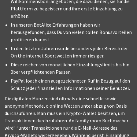
Willkommensboni angeboten, die dazu dienen, sie für die
Plattform zu begeistern und ihre erste Einzahlung zu
erhöhen.
In unseren BetAlice Erfahrungen haben wir
herausgefunden, dass Du von vielen tollen Bonusvorteilen
profitieren kannst.
In den letzten Jahren wurde besonders jeder Bereich der
On the internet Sportwetten immer riesiger.
Diese reichen von monatlichen Einzahlungslimits bis hin
über verpflichtenden Pausen.
PayPal loath einen ausgezeichneten Ruf in Bezug auf den
Schutz jeder finanziellen Informationen seiner Benutzer.
Die digitalen Münzen sind oftmals eine schnelle sowie
anonyme Methode, o online Wetten unter abzug von Oasis
durchzuführen. Man muss ein Krypto-Wallet besitzen, um
Transaktionen durchzuführen. An family room Buchmacher
wird” “unter Transaktionen nur die E-Mail-Adresse des
Krypto-Wallets weitergegeben. Während perish Einzahlung