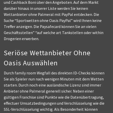
und Cashback Boni über den Angeboten. Auf dem Markt
darüber hinaus in unserer Liste werden Sie keinen
Wettanbieter ohne Palmeral mit PayPal entdecken. Die
Suche “Sportwetten ohne Oasis PayPal” wird Ihnen keine
Treffer anzeigen. Die Paysafecard können Sie an vielen
Geschäftsstellen” “auf welche art Tankstellen oder within
Drogerien erwerben.
Seriöse Wettanbieter Ohne
Oasis Auswählen
Durch family room Wegfall des direkten ID-Checks können
Sie als Spieler nun nach wenigen Minuten mit dem Wetten
starten. Durch noch eine ausländische Lizenz sind immer
Anbieter ohne Palmeral generell sicher. Neben einer
gültigen Franchise sind Punkte wie die Datenübertragung,
effectuer Umsatzbedingungen und Verschlüsselung wie die
SSL-Verschlüsselung wichtig. Als Besonderheit können