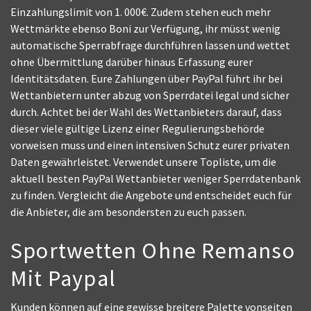
Einzahlungslimit von 1. 000€. Zudem stehen euch mehr
Wettmärkte ebenso Boni zur Verfügung, ihr müsst wenig
automatische Sperrabfrage durchführen lassen und wettet
ohne Übermittlung darüber hinaus Erfassung eurer
Identitätsdaten. Eure Zahlungen über PayPal führt ihr bei
Wettanbietern unter abzug von Sperrdatei legal und sicher
durch. Achtet bei der Wahl des Wettanbieters darauf, dass
dieser viele gültige Lizenz einer Regulierungsbehörde
vorweisen muss und einen intensiven Schutz eurer privaten
Daten gewährleistet. Verwendet unsere Topliste, um die
aktuell besten PayPal Wettanbieter weniger Sperrdatenbank
zu finden. Vergleicht die Angebote und entscheidet euch für
die Anbieter, die am besondersten zu euch passen.
Sportwetten Ohne Remanso
Mit Paypal
Kunden können auf eine gewisse breitere Palette vonseiten