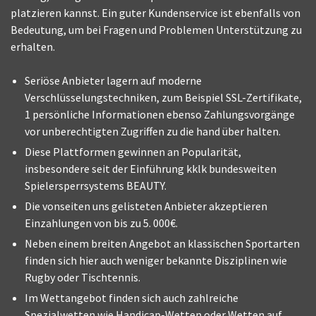
platzieren kannst. Ein guter Kundenservice ist ebenfalls von
Bedeutung, um bei Fragen und Problemen Unterstützung zu
erhalten.
Seriöse Anbieter lagern auf moderne
Verschlüsselungstechniken, zum Beispiel SSL-Zertifikate,
1 persönliche Informationen ebenso Zahlungsvorgänge
vor unberechtigten Zugriffen zu die hand über halten.
Diese Plattformen gewinnen an Popularität,
insbesondere seit der Einführung kklk bundesweiten
Spielersperrsystems BEAUTY.
Die vonseiten uns gelisteten Anbieter akzeptieren
Einzahlungen von bis zu 5. 000€.
Neben einem breiten Angebot an klassischen Sportarten
finden sich hier auch weniger bekannte Disziplinen wie
Rugby oder Tischtennis.
Im Wettangebot finden sich auch zahlreiche
Spezialwetten wie Handicap-Wetten oder Wetten auf