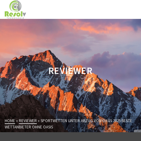
REVIEWER
HOME
»
REVIEWER
»
SPORTWETTEN UNTER ABZUG VON OASIS 2025 BESTE
WETTANBIETER OHNE OASIS