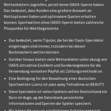
Wettanbietern zugreifen, perish keine OASIS-Sperre haben.
Das bedeutet, dass Kunden eine größere Auswahl an
Wettoptionen haben und optimalere Quoten erhalten
können. Sportwetten ohne OASIS-Sperre bieten zahlreiche
Pluspunkte für Wettbegeisterte.
Das bedeutet, wenn Tipster, die bei der Oasis-Sperrdatei
eingetragen sind immer, trotzdem bei diesen
Buchmachern wetten können.
Darüber hinaus bieten viele Wettanbieter unter abzug von
OASIS attraktive Excédent und Sonderangebote für die
Verwendung vonseiten PayPal als Zahlungsmethode an.
Eine Bedingung für den Bewahrung einer deutschen
Sportwetten Lizenz ist pass away Teilnahme an BEAUTY.
Diese Sperrdatei ist vielen Spielern within Deutschland ein
Dorn im Auge, ag die Datenbank persönliche
Informationen und Sperren der Spieler speichert.
Wir haben die von uns empfohlenen Anbieter getestet