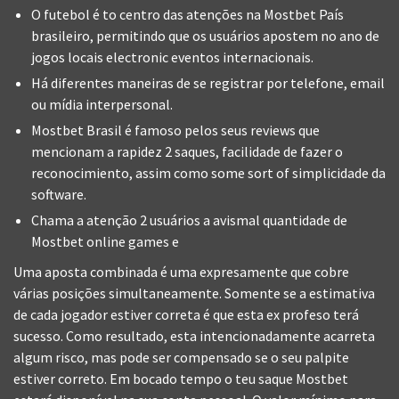
O futebol é to centro das atenções na Mostbet País
brasileiro, permitindo que os usuários apostem no ano de
jogos locais electronic eventos internacionais.
Há diferentes maneiras de se registrar por telefone, email
ou mídia interpersonal.
Mostbet Brasil é famoso pelos seus reviews que
mencionam a rapidez 2 saques, facilidade de fazer o
reconocimiento, assim como some sort of simplicidade da
software.
Chama a atenção 2 usuários a avismal quantidade de
Mostbet online games e
Uma aposta combinada é uma expresamente que cobre
várias posições simultaneamente. Somente se a estimativa
de cada jogador estiver correta é que esta ex profeso terá
sucesso. Como resultado, esta intencionadamente acarreta
algum risco, mas pode ser compensado se o seu palpite
estiver correto. Em bocado tempo o teu saque Mostbet