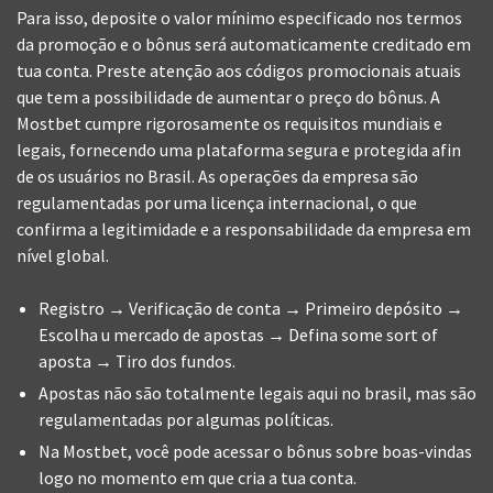
Para isso, deposite o valor mínimo especificado nos termos
da promoção e o bônus será automaticamente creditado em
tua conta. Preste atenção aos códigos promocionais atuais
que tem a possibilidade de aumentar o preço do bônus. A
Mostbet cumpre rigorosamente os requisitos mundiais e
legais, fornecendo uma plataforma segura e protegida afin
de os usuários no Brasil. As operações da empresa são
regulamentadas por uma licença internacional, o que
confirma a legitimidade e a responsabilidade da empresa em
nível global.
Registro → Verificação de conta → Primeiro depósito →
Escolha u mercado de apostas → Defina some sort of
aposta → Tiro dos fundos.
Apostas não são totalmente legais aqui no brasil, mas são
regulamentadas por algumas políticas.
Na Mostbet, você pode acessar o bônus sobre boas-vindas
logo no momento em que cria a tua conta.