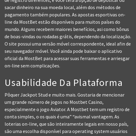
sacar dinheiro na sua moeda local, além dos métodos de
pagamento também populares. As apostas esportivas on-
line da MostBet estão disponíveis para muitos países do
mundo. Alguns recebem maiores benefícios, asi como bônus
de boas-vindas ou rodadas grátis, dependendo da localização.
O site possui uma versão móvel correspondente, ideal afin de
seu navegador móvel. Você ainda pode baixar o aplicativo
oficial da MostBet para acessar suas ferramentas e arriesgar
on-line sem complicações.
Usabilidade Da Plataforma
Pôquer Jackpot Stud e muito mais. Gostaria de mencionar
um grande número de jogos no Mostbet Casino,
especialmente o jogo Aviator. A Mostbet tem um registro de
conta simples, o os quais é uma” “avismal vantagem. As
loterias on-line, que são inteiramente legais em nosso país,
são uma escolha disponível para operating system usuários