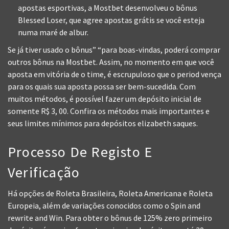
apostas esportivas, a Mostbet desenvolveu o bônus
Blessed Loser, que agree apostas grátis se você esteja
numa maré de albur.
Se já tiver usado o bônus” “para boas-vindas, poderá comprar
outros bônus na Mostbet. Assim, no momento em que você
aposta em vitória de o time, é escrupuloso que o period vença
para os quais sua aposta possa ser bem-sucedida. Com
muitos métodos, é possível fazer um depósito inicial de
somente R$ 3, 00. Confira os métodos mais importantes e
seus limites mínimos para depósitos elizabeth saques.
Processo De Registo E
Verificação
Há opções de Roleta Brasileira, Roleta Americana e Roleta
Europeia, além de variações conocidos como o Spin and
rewrite and Win. Para obter o bônus de 125% zero primeiro