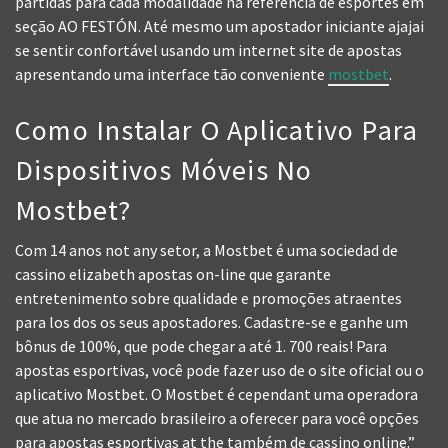
partidas para cada modalidade na referencia de esportes em
seção AO FESTÓN. Até mesmo um apostador iniciante ajajai
se sentir confortável usando um internet site de apostas
apresentando uma interface tão conveniente
mostbet
.
Como Instalar O Aplicativo Para
Dispositivos Móveis No
Mostbet?
Com 14 anos not any setor, a Mostbet é uma sociedad de
cassino elizabeth apostas on-line que garante
entretenimento sobre qualidade e promoções atraentes
para los dos os seus apostadores. Cadastre-se e ganhe um
bônus de 100%, que pode chegar a até 1. 700 reais! Para
apostas esportivas, você pode fazer uso de o site oficial ou o
aplicativo Mostbet. O Mostbet é cependant uma operadora
que atua no mercado brasileiro a oferecer para você opções
para apostas esportivas at the também de cassino online.”