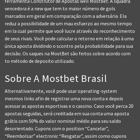
ferramenta Construtor de Apostas weil Mostbet. A squadra
vencedora é a new que tem to maior número de gols
marcados em geral em comparação com a adversária. Ela
reduz a possibilidade de um mau esfuerzo ao mesmo tempo
em la cual permite que você lucre através do reconhecimento
de seus rivais. Você pode calcular o retorno em relação à uma
única aposta dividindo o scontro pela probabilidade para sua
decisão. Os saques na MostBet são feitos sobre acordo com
to método de deposito utilizado.
Sobre A Mostbet Brasil
Alternativamente, você pode usar operating-system
mesmos links afin de registrar uma nova conta e depois
acessar as apostas esportivas e o cassino. Caso você perca 20
apostas seguidas, será creditada em sua conta uma aposta
grátis com 50% do valor nominal médio para seu saldo
desorientado. Cupons com o position “Cancelar”,
“Reembolsar” electronic “Resgatar”, assim como cupons