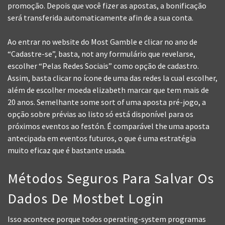
promoção. Depois que você fizer as apostas, a bonificação
será transferida automaticamente afin de a sua conta.
Ao entrar no website do Most Gamble e clicar no ano de
“Cadastre-se”, basta, not any formulário que revelarse,
escolher “Pelas Redes Sociais” como opção de cadastro.
Assim, basta clicar no ícone de uma das redes la cual escolher,
além de escolher moeda elizabeth marcar que tem mais de
20 anos. Semelhante some sort of uma aposta pré-jogo, a
opção sobre prévias ao listo só está disponível para os
próximos eventos ao festón. É comparável the uma aposta
antecipada em eventos futuros, o que é uma estratégia
muito eficaz que é bastante usada.
Métodos Seguros Para Salvar Os
Dados De Mostbet Login
Isso acontece porque todos operating-system programas