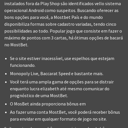
instalados fora da Play Shop são identificados vello sistema
operacional Android como suspeitos. Buscando oferecer as
bons opções para você, a Mostbet País e do mundo
disponibiliza formas sobre cadastro variadas, tendo cinco
possibilidades ao todo. Popular jogo que consiste em fazer o
máximo de pontos com 3 cartas, há ótimas opções de bacará
no MostBet.
Se o site estiver inacessível, use espelhos que estejam
funcionando.
Monopoly Live, Baccarat Speed e bastante mais.
Você terá uma ampla gama de opções para se distrair
enquanto lucra elizabeth até mesmo comunicar do
prognóstico de uma MostBet.
O MosBet ainda proporciona bônus em
Ao fazer uma conta MostBet, você poderá receber bônus
para envidar em qualquer formato de jogo no site.