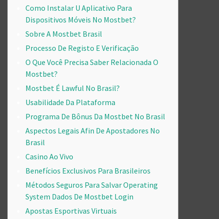
Como Instalar U Aplicativo Para
Dispositivos Móveis No Mostbet?
Sobre A Mostbet Brasil
Processo De Registo E Verificação
O Que Você Precisa Saber Relacionada O
Mostbet?
Mostbet É Lawful No Brasil?
Usabilidade Da Plataforma
Programa De Bônus Da Mostbet No Brasil
Aspectos Legais Afin De Apostadores No
Brasil
Casino Ao Vivo
Benefícios Exclusivos Para Brasileiros
Métodos Seguros Para Salvar Operating
System Dados De Mostbet Login
Apostas Esportivas Virtuais