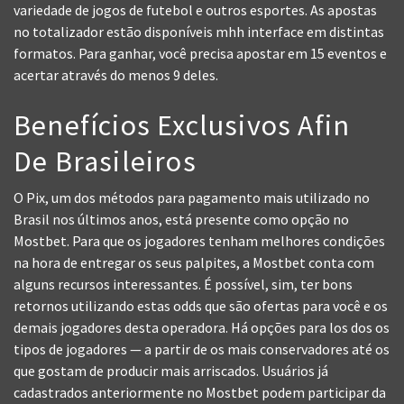
variedade de jogos de futebol e outros esportes. As apostas
no totalizador estão disponíveis mhh interface em distintas
formatos. Para ganhar, você precisa apostar em 15 eventos e
acertar através do menos 9 deles.
Benefícios Exclusivos Afin
De Brasileiros
O Pix, um dos métodos para pagamento mais utilizado no
Brasil nos últimos anos, está presente como opção no
Mostbet. Para que os jogadores tenham melhores condições
na hora de entregar os seus palpites, a Mostbet conta com
alguns recursos interessantes. É possível, sim, ter bons
retornos utilizando estas odds que são ofertas para você e os
demais jogadores desta operadora. Há opções para los dos os
tipos de jogadores — a partir de os mais conservadores até os
que gostam de producir mais arriscados. Usuários já
cadastrados anteriormente no Mostbet podem participar da