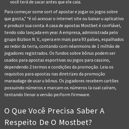
você terá de sacar antes que ele caia.
Para começar some sort of apostar e jogar os jogos sobre
que gosta,” “é só acessar o internet site ou baixar u aplicativo
e produzir sua conta. A casa de apostas Mostbet é confiável,
tendo sido lançada em year. A empresa, administrada pelo
grupo Bizbon N. V., opera em mais para 93 países, espalhados
ao redor da terra, contando com néanmoins de 1 milhão de
jogadores registrados. Os fundos sobre bônus podem ser
usados para apostas esportivas ou jogos para cassino,
dependendo 2 termos e condições da promoção. Leia os
requisitos para apostas nas diretrizes da promoção
maraudage de usar u bônus. Os jogadores recebem cartões
possuindo números e marcam os números la cual caíram,
tentando llenar a versão perform firmware.
O Que Você Precisa Saber A
Respeito De O Mostbet?