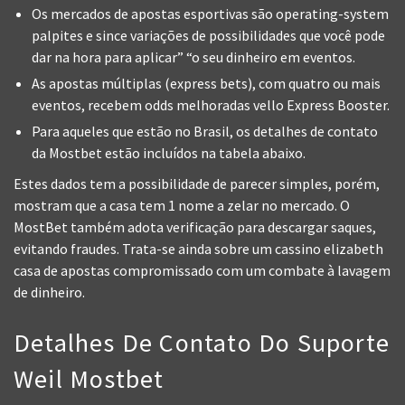
Os mercados de apostas esportivas são operating-system
palpites e since variações de possibilidades que você pode
dar na hora para aplicar” “o seu dinheiro em eventos.
As apostas múltiplas (express bets), com quatro ou mais
eventos, recebem odds melhoradas vello Express Booster.
Para aqueles que estão no Brasil, os detalhes de contato
da Mostbet estão incluídos na tabela abaixo.
Estes dados tem a possibilidade de parecer simples, porém,
mostram que a casa tem 1 nome a zelar no mercado. O
MostBet também adota verificação para descargar saques,
evitando fraudes. Trata-se ainda sobre um cassino elizabeth
casa de apostas compromissado com um combate à lavagem
de dinheiro.
Detalhes De Contato Do Suporte
Weil Mostbet