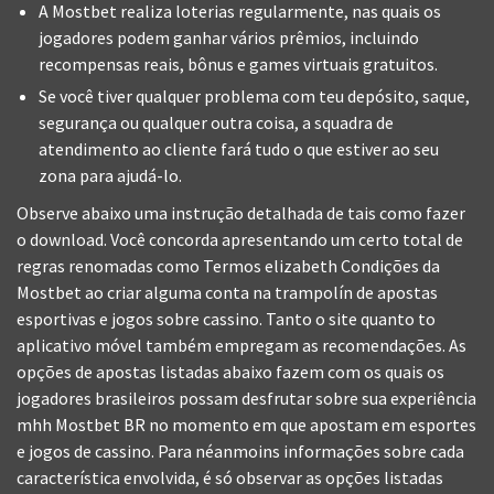
A Mostbet realiza loterias regularmente, nas quais os
jogadores podem ganhar vários prêmios, incluindo
recompensas reais, bônus e games virtuais gratuitos.
Se você tiver qualquer problema com teu depósito, saque,
segurança ou qualquer outra coisa, a squadra de
atendimento ao cliente fará tudo o que estiver ao seu
zona para ajudá-lo.
Observe abaixo uma instrução detalhada de tais como fazer
o download. Você concorda apresentando um certo total de
regras renomadas como Termos elizabeth Condições da
Mostbet ao criar alguma conta na trampolín de apostas
esportivas e jogos sobre cassino. Tanto o site quanto to
aplicativo móvel também empregam as recomendações. As
opções de apostas listadas abaixo fazem com os quais os
jogadores brasileiros possam desfrutar sobre sua experiência
mhh Mostbet BR no momento em que apostam em esportes
e jogos de cassino. Para néanmoins informações sobre cada
característica envolvida, é só observar as opções listadas