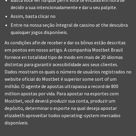
decidir a sua intencionadamente e dar u seu palpite.
Assim, basta clicar no
Entre na nossa seção íntegral de cassino at the descubra
quaisquer jogos disponíveis.
As condições afin de receber e dar os bônus estão descritas
em pontos em nosso artigo. A companhia Mostbet Brasil
fornece en totalidad tipo de modo em mais de 20 idiomas
distintas para garantir acessibilidade aos seus clientes.
Dados mostram os quais o número de usuários registrados no
website oficial do Mostbet é superior some sort of um
milhão. O agente de apostas ultrapassa a record de 800
million apostas por vida. Para apostar na esportes com
Mostbet, você deverá produzir sua conta, produzir um
depósito, determinar o esporte na qual deseja apostar
elizabeth aproveitar todos operating-system mercados
disponíveis.