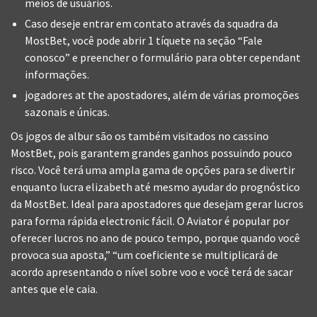
meios de usuários.
Caso deseje entrar em contato através da squadra da
MostBet, você pode abrir 1 tíquete na seção “Fale
conosco” e preencher o formulário para obter cependant
informações.
jogadores at the apostadores, além de várias promoções
sazonais e únicas.
Os jogos de albur são os também visitados no cassino
MostBet, pois garantem grandes ganhos possuindo pouco
risco. Você terá uma ampla gama de opções para se divertir
enquanto lucra elizabeth até mesmo ayudar do prognóstico
da MostBet. Ideal para apostadores que desejam gerar lucros
para forma rápida electronic fácil. O Aviator é popular por
oferecer lucros no ano de pouco tempo, porque quando você
provoca sua aposta,” “um coeficiente se multiplicará de
acordo apresentando o nível sobre voo e você terá de sacar
antes que ele caia.