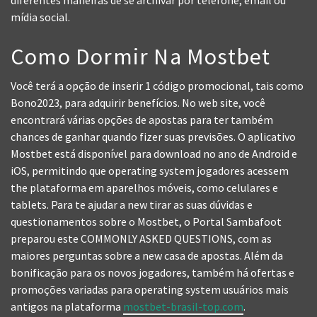
diferentes maneiras de se archivar por telefone, email ou
mídia social.
Como Dormir Na Mostbet
Você terá a opção de inserir 1 código promocional, tais como
Bono2023, para adquirir benefícios. No web site, você
encontrará várias opções de apostas para ter também
chances de ganhar quando fizer suas previsões. O aplicativo
Mostbet está disponível para download no ano de Android e
iOS, permitindo que operating system jogadores acessem
the plataforma em aparelhos móveis, como celulares e
tablets. Para te ajudar a new tirar as suas dúvidas e
questionamentos sobre o Mostbet, o Portal Sambafoot
preparou este COMMONLY ASKED QUESTIONS, com as
maiores perguntas sobre a new casa de apostas. Além da
bonificação para os novos jogadores, também há ofertas e
promoções variadas para operating system usuários mais
antigos na plataforma
mostbet-brasil-top.com
.