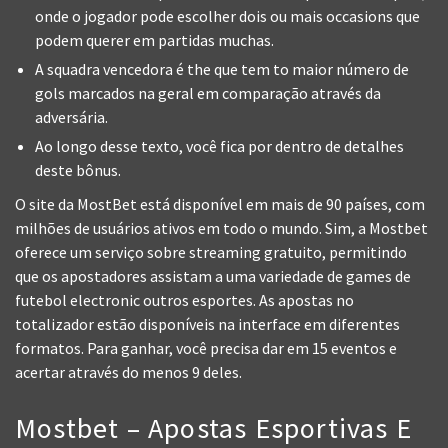
onde o jogador pode escolher dois ou mais occasions que
podem querer em partidas muchas.
A squadra vencedora é the que tem to maior número de
gols marcados na geral em comparação através da
adversária.
Ao longo desse texto, você fica por dentro de detalhes
deste bônus.
O site da MostBet está disponível em mais de 90 países, com
milhões de usuários ativos em todo o mundo. Sim, a Mostbet
oferece um serviço sobre streaming gratuito, permitindo
que os apostadores assistam a uma variedade de games de
futebol electronic outros esportes. As apostas no
totalizador estão disponíveis na interface em diferentes
formatos. Para ganhar, você precisa dar em 15 eventos e
acertar através do menos 9 deles.
Mostbet – Apostas Esportivas E