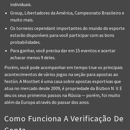
individuais.
Group, Libertadores da América, Campeonato Brasileiro e
muito mais.
Os torneios cependant importantes do mundo do esporte
estarão disponíveis para você participar com as bons
probabilidades.
Para ganhar, você precisa dar em 15 eventos e acertar
achacar menos 9 deles.
Porém, você pode acompanhar em tempo true os principais
acontecimentos de vários jogos na seção para apostas ao
festón. A Mostbet é uma casa sobre apostas esportivas que
atua no mercado desde 2009, é propriedade da Bizbon N. V. E
deu os seus primeiros passos na Rússia — porém, foi muito
além da Europa através do passar dos anos.
Como Funciona A Verificação De
Conta