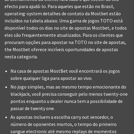
efecto para ajudá-lo. Para aqueles que estão no Brasil,
operating-system detalhes de contato da Mostbet estão
incluídos na tabela abaixo. Uma gama de jogos TOTO está
disponível todos os dias no site de apostas Mostbet, e todos
eles são frequentemente atualizados. Para os clientes que
procuram opções para apostar na TOTO no site de apostas,
the Mostbet oferece incríveis oportunidades de apostas
nesta categoria.
Na casa de apostas MostBet você encontrará os jogos
sobre qualquer liga para apostar ao vivo.
No jogo simples, mas ao mesmo tempo emocionante do
blackjack, você precisa conseguir pelo menos twenty-one
pontos enquanto u dealer nunca tem a possibilidade de
passar de twenty one.
As apostas incluem a escolha carry out vencedor, o
número de oponentes mortos, o tempo do primeiro
sangue electronic até mesmo replays de momentos