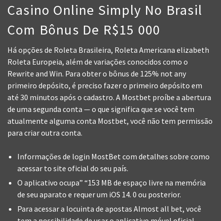
Casino Online Simply No Brasil
Com Bônus De R$15 000
Há opções de Roleta Brasileira, Roleta Americana elizabeth
Roleta Europeia, além de variações conocidos como o
Rewrite and Win. Para obter o bônus de 125% not any
primeiro depósito, é preciso fazer o primeiro depósito em
até 30 minutos após o cadastro. A Mostbet proíbe a abertura
de uma segunda conta — o que significa que se você tem
atualmente alguma conta Mostbet, você não tem permissão
para criar outra conta.
Informações de login MostBet com detalhes sobre como
acessar to site oficial do seu país.
O aplicativo ocupa” “153 MB de espaço livre na memória
de seu aparato e requer um iOS 14. 0 ou posterior.
Para acessar a locuinta de apostas Almost all bet, você
tem a possibilidade de usar o aplicativo móvel oficial.