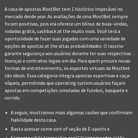
A casa de apostas MostBet tem 1 histórico impecável no
mercado desde year. As avaliações de uma MostBet sempre
foram positivas, pois ela oferece um bônus de boas-vindas,
rodadas grátis, cashback at the muito mais. Você terá a
oportunidade de fazer suas jogadas com uma variedade de
opções de apostas at the altas probabilidades. O cassino
garante segurança aos usuários durante ter suas respectivas
licenças e contratos legais em dia. Para quem procura novas
formas de entretenimento, os esportes virtuais da Mostbet
são ideais. Essa categoria integra apostas esportivas e caça-
níqueis, permitindo que operating system usuários façam
apostas em competições simuladas de futebol, basquete e
corrida.
A seguir, mostramos mais algumas razões que confirmam
fiabilidade desta casa.
Basta acessar some sort of seção de E-sports e
Somente while transações com” “criptomoedas estão