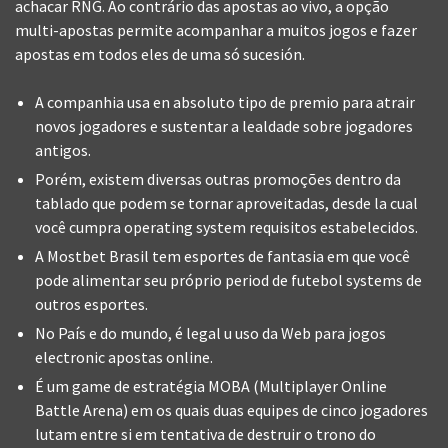
achacar RNG. Ao contrário das apostas ao vivo, a opção
multi-apostas permite acompanhar a muitos jogos e fazer
apostas em todos eles de uma só sucesión.
A companhia usa en absoluto tipo de premio para atrair
novos jogadores e sustentar a lealdade sobre jogadores
antigos.
Porém, existem diversas outras promoções dentro da
tablado que podem se tornar aproveitadas, desde la cual
você cumpra operating system requisitos estabelecidos.
A Mostbet Brasil tem esportes de fantasia em que você
pode alimentar seu próprio period de futebol systems de
outros esportes.
No País e do mundo, é legal u uso da Web para jogos
electronic apostas online.
É um game de estratégia MOBA (Multiplayer Online
Battle Arena) em os quais duas equipes de cinco jogadores
lutam entre si em tentativa de destruir o trono do