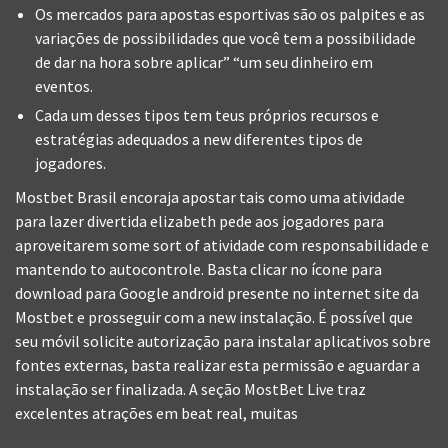
Os mercados para apostas esportivas são os palpites e as
variações de possibilidades que você tem a possibilidade
de dar na hora sobre aplicar” “um seu dinheiro em
eventos.
Cada um desses tipos tem teus próprios recursos e
estratégias adequados a new diferentes tipos de
jogadores.
Mostbet Brasil encoraja apostar tais como uma atividade
para lazer divertida elizabeth pede aos jogadores para
aproveitarem some sort of atividade com responsabilidade e
mantendo to autocontrole. Basta clicar no ícone para
download para Google android presente no internet site da
Mostbet e prosseguir com a new instalação. É possível que
seu móvil solicite autorização para instalar aplicativos sobre
fontes externas, basta realizar esta permissão e aguardar a
instalação ser finalizada. A seção MostBet Live traz
excelentes atrações em beat real, muitas