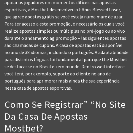
apoiar os jogadores em momentos difíceis nas apostas
esportivas, a Mostbet desenvolveu o bônus Blessed Loser,
que agree apostas grátis se você esteja numa maré de azar.
Para ter acesso a esta promoção, é necessário os quais você
realize apostas simples ou múltiplas no pré-jogo ou ao vivo
durante o andamento ag promoção – las siguientes apostas
são chamadas de cupons. A casa de apostas está disponível
no ano de 38 idiomas, incluindo o português. A adaptabilidade
para distintos línguas foi fundamental para que the Mostbet
se destacasse no Brasil e zero mundo. Dentro weil interface
você terá, por exemplo, suporte ao cliente no ano de
português para aprimorar mais ainda the sua experiência
nesta casa de apostas esportivas.
Como Se Registrar” “No Site
Da Casa De Apostas
Mostbet?