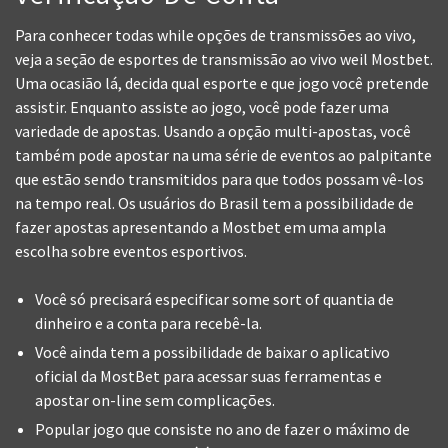
Para conhecer todas while opções de transmissões ao vivo,
veja a seção de esportes de transmissão ao vivo weil Mostbet.
Uma ocasião lá, decida qual esporte e que jogo você pretende
assistir. Enquanto assiste ao jogo, você pode fazer uma
variedade de apostas. Usando a opção multi-apostas, você
também pode apostar na uma série de eventos ao palpitante
que estão sendo transmitidos para que todos possam vê-los
na tempo real. Os usuários do Brasil tem a possibilidade de
fazer apostas apresentando a Mostbet em uma ampla
escolha sobre eventos esportivos.
Você só precisará especificar some sort of quantia de
dinheiro e a conta para recebê-la.
Você ainda tem a possibilidade de baixar o aplicativo
oficial da MostBet para acessar suas ferramentas e
apostar on-line sem complicações.
Popular jogo que consiste no ano de fazer o máximo de