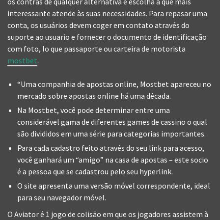
os contras de qualquer alternativa e escolha a que mais
interessante atende às suas necessidades. Para repasar uma
conta, os usuários devem coger em contato através do
suporte ao usuario e fornecer o documento de identificação
com foto, lo que passaporte ou carteira de motorista
mostbet
.
“Uma companhia de apostas online, Mostbet apareceu no
mercado sobre apostas online há uma década.
Na Mostbet, você pode determinar entre uma
considerável gama de diferentes games de cassino o qual
são divididos em uma série para categorias importantes.
Para cada cadastro feito através do seu link para acesso,
você ganhará um “amigo” na casa de apostas – este socio
é a pessoa que se cadastrou pelo seu hyperlink.
O site apresenta uma versão móvel correspondente, ideal
para seu navegador móvel.
O Aviator é 1 jogo de colisão em que os jogadores assistem à