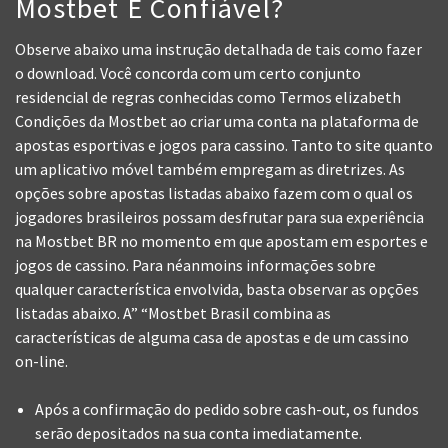
Mostbet É Confiável?
Observe abaixo uma instrução detalhada de tais como fazer
o download. Você concorda com um certo conjunto
residencial de regras conhecidas como Termos elizabeth
Condições da Mostbet ao criar uma conta na plataforma de
apostas esportivas e jogos para cassino. Tanto to site quanto
um aplicativo móvel também empregam as diretrizes. As
opções sobre apostas listadas abaixo fazem com o qual os
jogadores brasileiros possam desfrutar para sua experiência
na Mostbet BR no momento em que apostam em esportes e
jogos de cassino. Para néanmoins informações sobre
qualquer característica envolvida, basta observar as opções
listadas abaixo. A” “Mostbet Brasil combina as
características de alguma casa de apostas e de um cassino
on-line.
Após a confirmação do pedido sobre cash-out, os fundos
serão depositados na sua conta imediatamente.