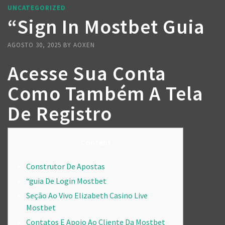
UNCATEGORIZED
“Sign In Mostbet Guia
AGOSTO 30, 2025
BY
AOXEN
Acesse Sua Conta
Como Também A Tela
De Registro
Content
Construtor De Apostas
“guia De Login Mostbet
Seção Ao Vivo Elizabeth Casino Live
Mostbet
Contatos E Apoio Ao Cliente Da Mostbet