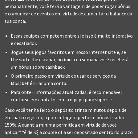
Semanalmente, você terá a vantagem de poder rogar bônus
e comunicar de eventos em virtude de aumentar o balance da
sua conta.
Essas equipes competem entre si e isso é muito interativo
e desafiador.
Jogue seus jogos favoritos em nosso internet site e, se
the sorte lhe escapar, no início da semana você receberá
um bônus sobre cashback.
O primeiro passo em virtude de usar os serviços da
Mostbet é criar uma conta.
Para obter informações atualizadas, é recomendável
contarse em contato com a equipe para suporte.
Caso você tenha feito o depósito trinta minutos depois de
efetuar o registro, a porcentagem perform bônus é sobre
150%. A quantia mínima permitida em virtude de você
aplicar” “é de R$ a couple of a ser depositado dentro do prazo