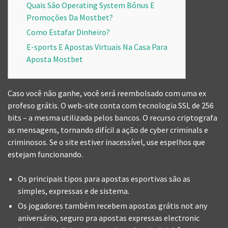
Quais São Operating System Bônus E
Promoções Da Mostbet?
Como Estafar Dinheiro?
E-sports E Apostas Virtuais Na Casa Para
Aposta Mostbet
Caso você não ganhe, você será reembolsado com uma ex
profeso grátis. O web-site conta com tecnologia SSL de 256
bits – a mesma utilizada pelos bancos. O recurso criptografa
as mensagens, tornando difícil a ação de cyber criminals e
criminosos. Se o site estiver inacessível, use espelhos que
estejam funcionando.
Os principais tipos para apostas esportivas são as
simples, expressas e de sistema.
Os jogadores também recebem apostas grátis not any
aniversário, seguro pra apostas expressas electronic