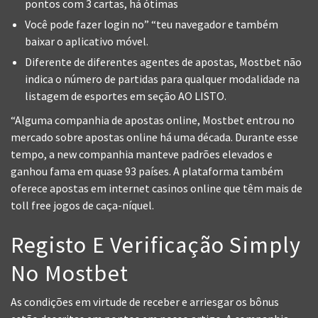
pontos com 3 cartas, há ótimas
Você pode fazer login no” “teu navegador e também
baixar o aplicativo móvel.
Diferente de diferentes agentes de apostas, Mostbet não
indica o número de partidas para qualquer modalidade na
listagem de esportes em seção AO LISTO.
“Alguma companhia de apostas online, Mostbet entrou no
mercado sobre apostas online há uma década. Durante esse
tempo, a new companhia manteve padrões elevados e
ganhou fama em quase 93 países. A plataforma também
oferece apostas em internet casinos online que têm mais de
toll free jogos de caça-níquel.
Registo E Verificação Simply
No Mostbet
As condições em virtude de receber e arriesgar os bônus