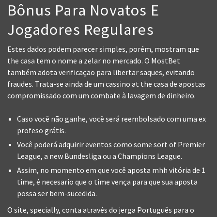
Bônus Para Novatos E
Jogadores Regulares
Estes dados podem parecer simples, porém, mostram que
the casa tem o nome a zelar no mercado. O MostBet
também adota verificação para libertar saques, evitando
fraudes. Trata-se ainda de um cassino at the casa de apostas
compromissado com um combate à lavagem de dinheiro.
Caso você não ganhe, você será reembolsado com uma ex
profeso grátis.
Você poderá adquirir eventos como some sort of Premier
League, a new Bundesliga ou a Champions League.
Assim, no momento em que você aposta mhh vitória de 1
time, é necesario que o time vença para que sua aposta
possa ser bem-sucedida.
O site, specially, conta através do jerga Português para o