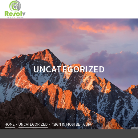
UNCATEGORIZED
HOME
»
UNCATEGORIZED
»
“SIGN IN MOSTBET GUIA