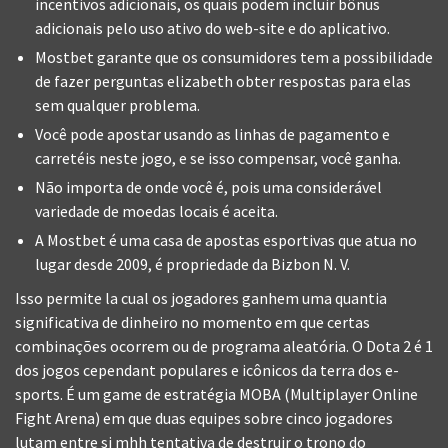
incentivos adicionais, os quais podem incluir bônus
adicionais pelo uso ativo do web-site e do aplicativo.
Mostbet garante que os consumidores tem a possibilidade
de fazer perguntas elizabeth obter respostas para elas
sem qualquer problema.
Você pode apostar usando as linhas de pagamento e
carretéis neste jogo, e se isso compensar, você ganha.
Não importa de onde você é, pois uma considerável
variedade de moedas locais é aceita.
A Mostbet é uma casa de apostas esportivas que atua no
lugar desde 2009, é propriedade da Bizbon N. V.
Isso permite la cual os jogadores ganhem uma quantia
significativa de dinheiro no momento em que certas
combinações ocorrem ou de programa aleatória. O Dota 2 é 1
dos jogos cependant populares e icônicos da terra dos e-
sports. É um game de estratégia MOBA (Multiplayer Online
Fight Arena) em que duas equipes sobre cinco jogadores
lutam entre si mhh tentativa de destruir o trono do