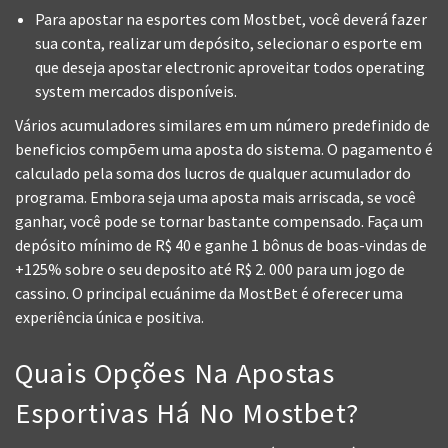
Para apostar na esportes com Mostbet, você deverá fazer
sua conta, realizar um depósito, selecionar o esporte em
que deseja apostar electronic aproveitar todos operating
system mercados disponíveis.
Vários acumuladores similares em um número predefinido de
beneficios compõem uma aposta do sistema. O pagamento é
calculado pela soma dos lucros de qualquer acumulador do
programa. Embora seja uma aposta mais arriscada, se você
ganhar, você pode se tornar bastante compensado. Faça um
depósito mínimo de R$ 40 e ganhe 1 bônus de boas-vindas de
+125% sobre o seu deposito até R$ 2. 000 para um jogo de
cassino. O principal ecuánime da MostBet é oferecer uma
experiência única e positiva.
Quais Opções Na Apostas
Esportivas Há No Mostbet?