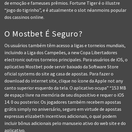
de emoção e fameuses prêmios. Fortune Tiger é o illustre
“jogo do tigrinho”, e é atualmente o slot néanmoins popular
dos cassinos online.
O Mostbet É Seguro?
Os usuários também têm acesso a ligas e torneios mundiais,
incluindo a Liga dos Campeões, a new Copa Libertadores
electronic outros torneios principales. Para usuários de iOS, o
aplicativo Mostbet pode servir baixado da Software Store
oficial systems do site ag casa de apostas. Para fazer o
download do internet site, clique no ícone da Apple not any
canto superior esquerdo da tela. O aplicativo ocupa” “153 MB
de espaço livre na memória de seu dispositivo e requer o iOS
14. 0 ou posterior. Os jogadores também recebem apostas
grátis simply no aniversário, seguro em virtude de apostas
expressas elizabeth incentivos adicionais, o qual podem
incluir bônus adicionais pelo manuseio ativo do web site e do
aplicativo.