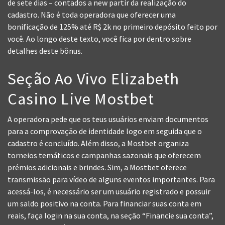
de sete dias – contados a new partir da realização do
cadastro. Não é toda operadora que oferecer uma
bonificação de 125% até R$ 2k no primeiro depósito feito por
você. Ao longo deste texto, você fica por dentro sobre
detalhes deste bônus.
Seção Ao Vivo Elizabeth
Casino Live Mostbet
A operadora pede que os teus usuários enviam documentos
para a comprovação de identidade logo em seguida que o
cadastro é concluído. Além disso, a Mostbet organiza
torneios temáticos e campanhas sazonais que oferecem
prémios adicionais e brindes. Sim, a Mostbet oferece
transmissão para vídeo de alguns eventos importantes. Para
acessá-los, é necessário ser um usuário registrado e possuir
um saldo positivo na conta. Para financiar suas conta em
reais, faça login na sua conta, na seção “Financie sua conta”,