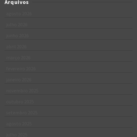
Arquivos
agosto 2026
julho 2026
junho 2026
abril 2026
março 2026
fevereiro 2026
janeiro 2026
novembro 2025
outubro 2025
setembro 2025
agosto 2025
julho 2025