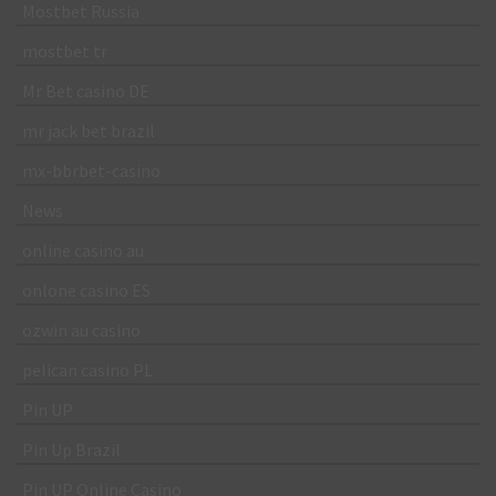
Mostbet Russia
mostbet tr
Mr Bet casino DE
mr jack bet brazil
mx-bbrbet-casino
News
online casino au
onlone casino ES
ozwin au casino
pelican casino PL
Pin UP
Pin Up Brazil
Pin UP Online Casino