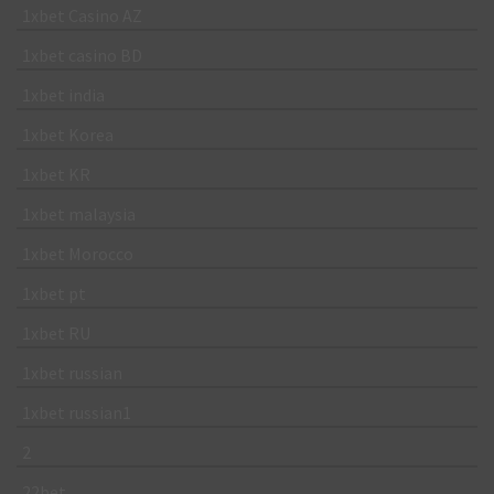
1xbet Casino AZ
1xbet casino BD
1xbet india
1xbet Korea
1xbet KR
1xbet malaysia
1xbet Morocco
1xbet pt
1xbet RU
1xbet russian
1xbet russian1
2
22bet