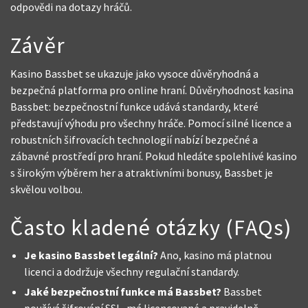
odpovědi na dotazy hráčů.
Závěr
Kasino Bassbet se ukazuje jako vysoce důvěryhodná a
bezpečná platforma pro online hraní. Důvěryhodnost kasina
Bassbet: bezpečnostní funkce udává standardy, které
představují výhodu pro všechny hráče. Pomocí silné licence a
robustních šifrovacích technologií nabízí bezpečné a
zábavné prostředí pro hraní. Pokud hledáte spolehlivé kasino
s širokým výběrem her a atraktivními bonusy, Bassbet je
skvělou volbou.
Často kladené otázky (FAQs)
Je kasino Bassbet legální?
Ano, kasino má platnou
licenci a dodržuje všechny regulační standardy.
Jaké bezpečnostní funkce má Bassbet?
Bassbet
používá šifrování SSL, má licencované a pravidelně