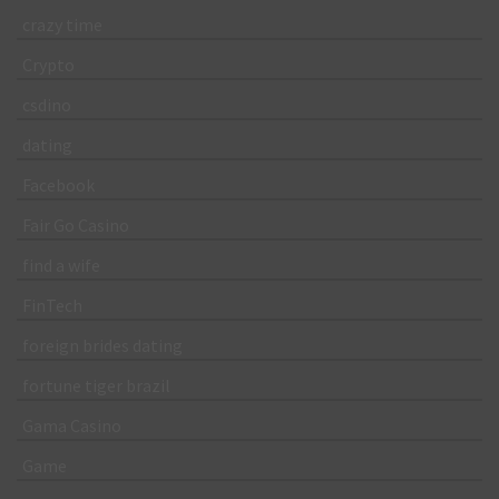
crazy time
Crypto
csdino
dating
Facebook
Fair Go Casino
find a wife
FinTech
foreign brides dating
fortune tiger brazil
Gama Casino
Game