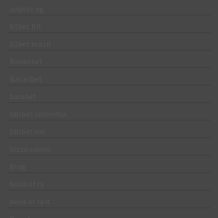
aviator ng
b1bet BR
b1bet brazil
Bankobet
Basaribet
bassbet
bbrbet colombia
bbrbet mx
bizzo casino
Blog
book of ra
book of ra it