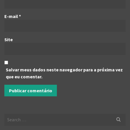
E-mail
*
Site
Salvar meus dados neste navegador para a próxima vez
que eu comentar.
Search
for: