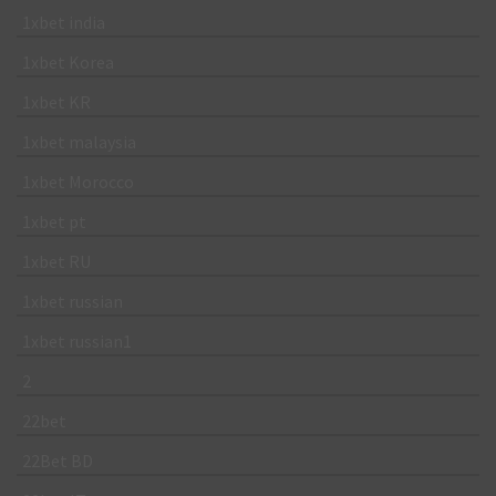
1xbet india
1xbet Korea
1xbet KR
1xbet malaysia
1xbet Morocco
1xbet pt
1xbet RU
1xbet russian
1xbet russian1
2
22bet
22Bet BD