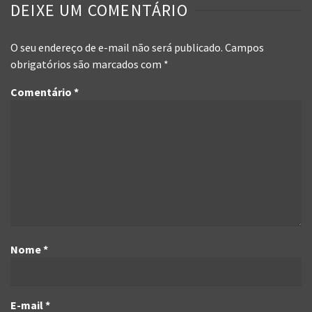
DEIXE UM COMENTÁRIO
O seu endereço de e-mail não será publicado.
Campos
obrigatórios são marcados com
*
Comentário
*
Nome
*
E-mail
*