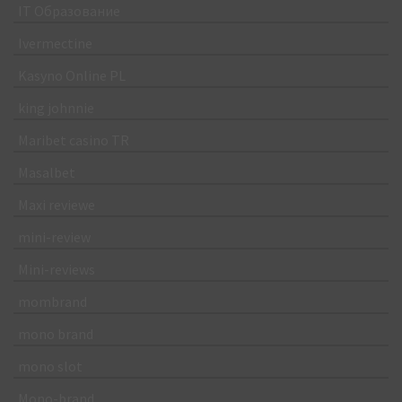
IT Образование
Ivermectine
Kasyno Online PL
king johnnie
Maribet casino TR
Masalbet
Maxi reviewe
mini-review
Mini-reviews
mombrand
mono brand
mono slot
Mono-brand