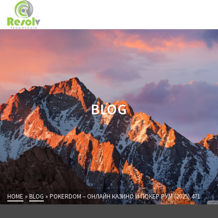
BLOG
HOME
»
BLOG
»
POKERDOM – ОНЛАЙН КАЗИНО И ПОКЕР РУМ (2025).471