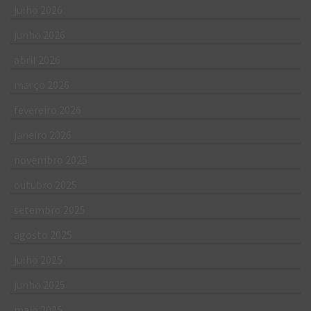
julho 2026
junho 2026
abril 2026
março 2026
fevereiro 2026
janeiro 2026
novembro 2025
outubro 2025
setembro 2025
agosto 2025
julho 2025
junho 2025
maio 2025