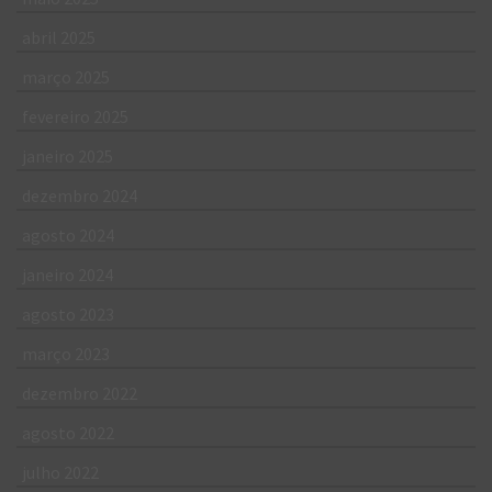
abril 2025
março 2025
fevereiro 2025
janeiro 2025
dezembro 2024
agosto 2024
janeiro 2024
agosto 2023
março 2023
dezembro 2022
agosto 2022
julho 2022