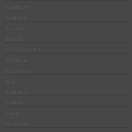
b1bet brazil
Bankobet
Basaribet
bassbet
bbrbet colombia
bbrbet mx
bizzo casino
Blog
book of ra
book of ra it
Brand
casibom tr