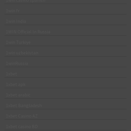
1win fr
1win India
1WIN Official In Russia
1win Turkiye
1win uzbekistan
1winRussia
1xbet
1xbet apk
1xbet arabic
1xbet Bangladesh
1xbet Casino AZ
1xbet casino BD