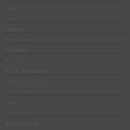
csdino
dating
Facebook
Fair Go Casino
find a wife
FinTech
foreign brides dating
fortune tiger brazil
Gama Casino
Game
geneeskunde
glory-casinos tr