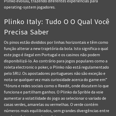
Plinko evoluiu, trazendo diferentes experiências para
operating-system jogadores.
Plinko Italy: Tudo O O Qual Você
Precisa Saber
Os pinos estão divididos por linhas horizontais e têm como
função alterar a new trajetória da bola. Isto significa o qual
este jogo é ilegal em Portugal e os casinos não podem
disponibilizá-lo. Ao contrário para jogos populares como a
roleta electronic o poker, o Plinko não está regulamentado
pelo SRIJ. Os apostadores portugueses não são exceção e
nota-se qualquer vez mais curiosidade acerca do game em”
“fóruns e redes sociais como o Reedit, onde discutem lo que
funciona e partilham ganhos. O Plinko da Sprible da voie
aumentar a volatilidade do jogo ao selecionar o variado de
casas verdes, amarelas ou vermelhas. O verde contém
números mais equilibrados, sem grandes divergências entre