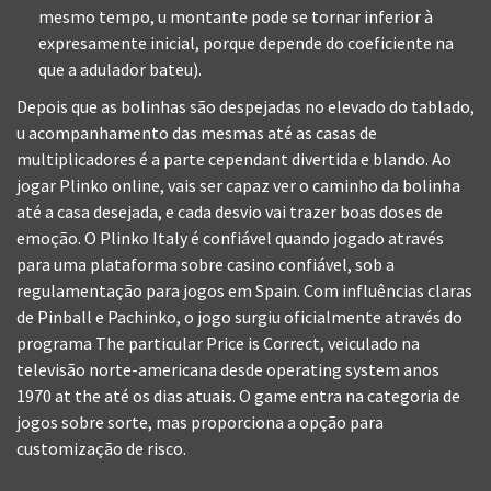
mesmo tempo, u montante pode se tornar inferior à
expresamente inicial, porque depende do coeficiente na
que a adulador bateu).
Depois que as bolinhas são despejadas no elevado do tablado,
u acompanhamento das mesmas até as casas de
multiplicadores é a parte cependant divertida e blando. Ao
jogar Plinko online, vais ser capaz ver o caminho da bolinha
até a casa desejada, e cada desvio vai trazer boas doses de
emoção. O Plinko Italy é confiável quando jogado através
para uma plataforma sobre casino confiável, sob a
regulamentação para jogos em Spain. Com influências claras
de Pinball e Pachinko, o jogo surgiu oficialmente através do
programa The particular Price is Correct, veiculado na
televisão norte-americana desde operating system anos
1970 at the até os dias atuais. O game entra na categoria de
jogos sobre sorte, mas proporciona a opção para
customização de risco.