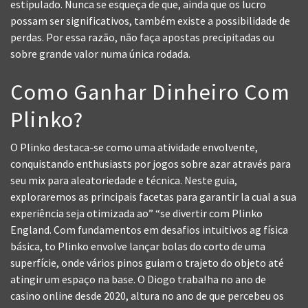
estipulado. Nunca se esqueça de que, ainda que os lucro
possam ser significativos, também existe a possibilidade de
perdas. Por essa razão, não faça apostas precipitadas ou
sobre grande valor numa única rodada.
Como Ganhar Dinheiro Com
Plinko?
O Plinko destaca-se como uma atividade envolvente,
conquistando enthusiasts por jogos sobre azar através para
seu mix para aleatoriedade e técnica. Neste guia,
exploraremos as principais facetas para garantir la cual a sua
experiência seja otimizada ao” “se divertir com Plinko
England. Com fundamentos em desafios intuitivos ag física
básica, to Plinko envolve lançar bolas do corto de uma
superfície, onde vários pinos guiam o trajeto do objeto até
atingir um espaço na base. O Diogo trabalha no ano de
casino online desde 2020, altura no ano de que percebeu os