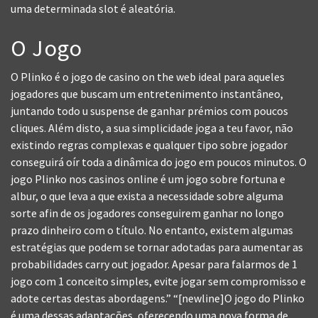
uma determinada slot é aleatória.
O Jogo
O Plinko é o jogo de casino on the web ideal para aqueles
jogadores que buscam um entretenimento instantâneo,
juntando todo u suspense de ganhar prémios com poucos
cliques. Além disto, a sua simplicidade joga a teu favor, não
existindo regras complexas e qualquer tipo sobre jogador
conseguirá oír toda a dinâmica do jogo em poucos minutos. O
jogo Plinko nos casinos online é um jogo sobre fortuna e
albur, o que leva a que exista a necessidade sobre alguma
sorte afin de os jogadores conseguirem ganhar no longo
prazo dinheiro com o título. No entanto, existem algumas
estratégias que podem se tornar adotadas para aumentar as
probabilidades carry out jogador. Apesar para falarmos de 1
jogo com 1 conceito simples, evite jogar sem compromisso e
adote certas destas abordagens.” “[newline]O jogo do Plinko
é uma dessas adaptações, oferecendo uma nova forma de