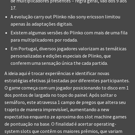
de multiplicadores presentes – regra geral, vão dos 9 aos
17.
A evolução carry out Plinko não sony ericsson limitou
apenas às adaptações digitais.
Existem algumas versões do Plinko com mais de uma fila
para multiplicadores por rodada.
Em Portugal, diversos jogadores valorizam as temáticas
personalizadas e edições especiais de Plinko, que
conferem uma sensação única the cada partida.
A ideia aqui é trocar experiências e identificar novas
estratégias efetivas já testadas por diferentes participantes.
O game começa com um jogador posicionando to disco em 1
dos pontos de largada no topo do painel. Após soltar o
semáforo, este atravessa 1 campo de pregos que altera seu
trajeto de manera imprevisível, aumentando a new
expectativa enquanto ze aproxima dos slot machine games
de pontuação na base. O finalidad é acertar operating-
system slots que contêm os maiores prêmios, que variam