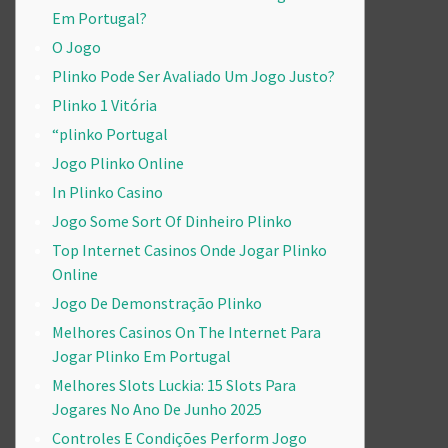
Em Portugal?
O Jogo
Plinko Pode Ser Avaliado Um Jogo Justo?
Plinko 1 Vitória
“plinko Portugal
Jogo Plinko Online
In Plinko Casino
Jogo Some Sort Of Dinheiro Plinko
Top Internet Casinos Onde Jogar Plinko
Online
Jogo De Demonstração Plinko
Melhores Casinos On The Internet Para
Jogar Plinko Em Portugal
Melhores Slots Luckia: 15 Slots Para
Jogares No Ano De Junho 2025
Controles E Condições Perform Jogo