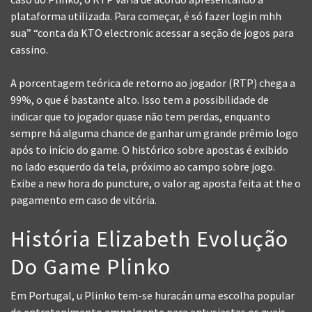
plataforma utilizada. Para começar, é só fazer login mhh
sua” “conta da KTO electronic acessar a seção de jogos para
cassino.
A porcentagem teórica de retorno ao jogador (RTP) chega a
99%, o que é bastante alto. Isso tem a possibilidade de
indicar que to jogador quase não tem perdas, enquanto
sempre há alguma chance de ganhar um grande prêmio logo
após to início do game. O histórico sobre apostas é exibido
no lado esquerdo da tela, próximo ao campo sobre jogo.
Exibe a new hora do puncture, o valor ag aposta feita at the o
pagamento em caso de vitória.
História Elizabeth Evolução
Do Game Plinko
Em Portugal, u Plinko tem-se huracán uma escolha popular
de entretenimento empolgante para entusiastas os quais