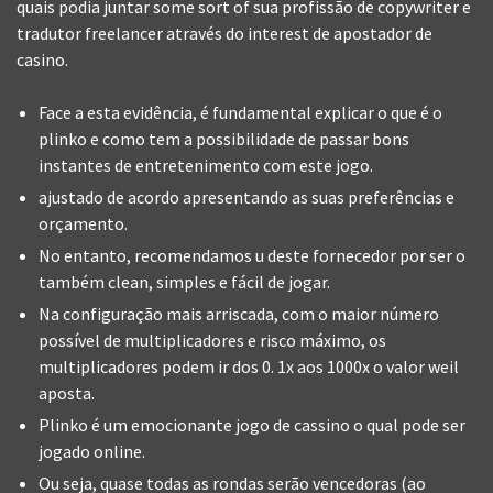
quais podia juntar some sort of sua profissão de copywriter e
tradutor freelancer através do interest de apostador de
casino.
Face a esta evidência, é fundamental explicar o que é o
plinko e como tem a possibilidade de passar bons
instantes de entretenimento com este jogo.
ajustado de acordo apresentando as suas preferências e
orçamento.
No entanto, recomendamos u deste fornecedor por ser o
também clean, simples e fácil de jogar.
Na configuração mais arriscada, com o maior número
possível de multiplicadores e risco máximo, os
multiplicadores podem ir dos 0. 1x aos 1000x o valor weil
aposta.
Plinko é um emocionante jogo de cassino o qual pode ser
jogado online.
Ou seja, quase todas as rondas serão vencedoras (ao