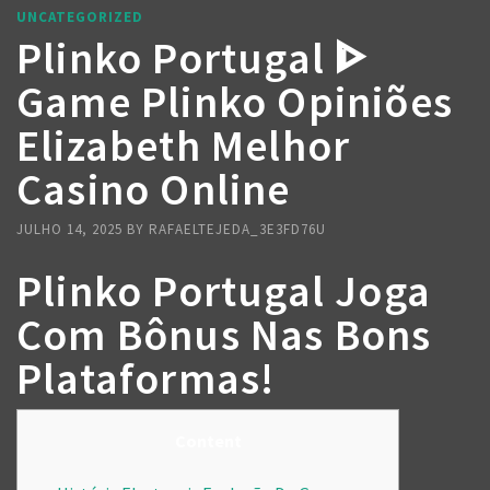
UNCATEGORIZED
Plinko Portugal ᐈ
Game Plinko Opiniões
Elizabeth Melhor
Casino Online
JULHO 14, 2025
BY
RAFAELTEJEDA_3E3FD76U
Plinko Portugal Joga
Com Bônus Nas Bons
Plataformas!
Content