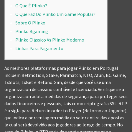
O Que É Plinko?
O Que Faz Do Plinko Um Game Popular?
Sobre O Plinko
Plinko Bgaming
Plinko Clássico Vs Plinko Moderno
Linhas Para Pagamento
As melhores plataformas para jogar Plinko em Portugal
incluem Betmotion, Stake, Parimatch, KTO, Afun, BC. Game,
1xSlots, 1xBet e Betano. Sim, desde que você use uma
organizacion de cassino confiável e licenciada. Verifique se a
organizacion adota medidas de segurança para proteger seus
dados financeiros e pessoais, tais como criptografia SSL. RTP
é a sigla para Return in order to Player (Retorno ao Jogador),
que indica a porcentagem média do valor entire das apostas
la cual será devolvido aos jogadores ao longo do tempo. No
caso do Plinko, o RTP varia de acordo apresentando a