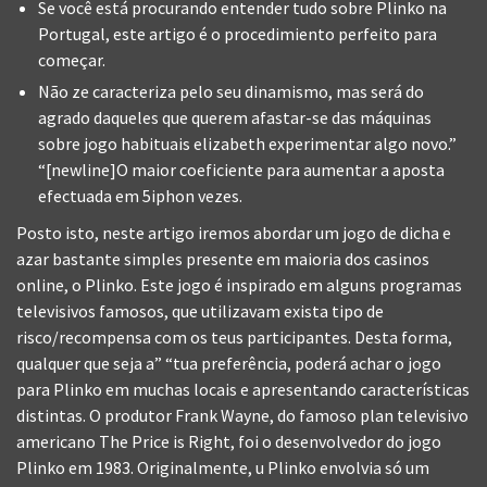
Se você está procurando entender tudo sobre Plinko na
Portugal, este artigo é o procedimiento perfeito para
começar.
Não ze caracteriza pelo seu dinamismo, mas será do
agrado daqueles que querem afastar-se das máquinas
sobre jogo habituais elizabeth experimentar algo novo.”
“[newline]O maior coeficiente para aumentar a aposta
efectuada em 5iphon vezes.
Posto isto, neste artigo iremos abordar um jogo de dicha e
azar bastante simples presente em maioria dos casinos
online, o Plinko. Este jogo é inspirado em alguns programas
televisivos famosos, que utilizavam exista tipo de
risco/recompensa com os teus participantes. Desta forma,
qualquer que seja a” “tua preferência, poderá achar o jogo
para Plinko em muchas locais e apresentando características
distintas. O produtor Frank Wayne, do famoso plan televisivo
americano The Price is Right, foi o desenvolvedor do jogo
Plinko em 1983. Originalmente, u Plinko envolvia só um