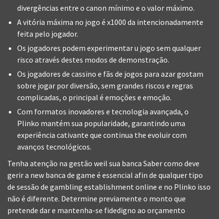
divergências entre o canon mínimo e o valor máximo.
A vitória máxima no jogo é x1000 da intencionadamente
feita pelo jogador.
Os jogadores podem experimentar u jogo sem qualquer
risco através destes modos de demonstração.
Os jogadores de cassino e fãs de jogos para azar gostam
sobre jogar por diversão, sem grandes riscos e regras
complicadas, o principal é emoções e emoção.
Com formatos inovadores e tecnologia avançada, o
Plinko mantém sua popularidade, garantindo uma
experiência cativante que continua the evoluir com
avanços tecnológicos.
Tenha atenção na gestão weil sua banca Saber como deve
gerir a new banca de game é essencial afin de qualquer tipo
de sessão de gambling establishment online e no Plinko isso
não é diferente. Determine previamente o monto que
pretende dar e mantenha-se fidedigno ao orçamento