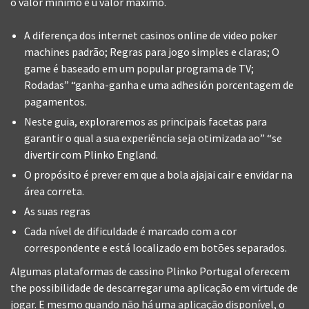
o valor mínimo e u valor máximo.
A diferença dos internet casinos online de video poker
machines padrão; Regras para jogo simples e claras; O
game é baseado em um popular programa de TV;
Rodadas” “ganha-ganha e uma adhesión porcentagem de
pagamentos.
Neste guia, exploraremos as principais facetas para
garantir o qual a sua experiência seja otimizada ao” “se
divertir com Plinko England.
O propósito é prever em que a bola ajajai cair e envidar na
área correta.
As suas regras
Cada nível de dificuldade é marcado com a cor
correspondente e está localizado em botões separados.
Algumas plataformas de cassino Plinko Portugal oferecem
the possibilidade de descarregar uma aplicação em virtude de
jogar. E mesmo quando não há uma aplicação disponível, o