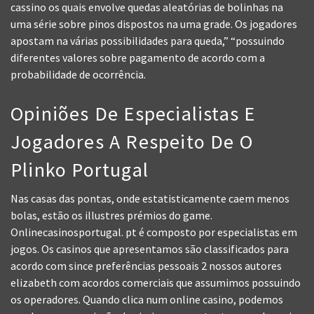
cassino os quais envolve quedas aleatórias de bolinhas na
uma série sobre pinos dispostos na uma grade. Os jogadores
apostam na várias possibilidades para queda,” “possuindo
diferentes valores sobre pagamento de acordo com a
probabilidade de ocorrência.
Opiniões De Especialistas E
Jogadores A Respeito De O
Plinko Portugal
Nas casas das pontas, onde estatisticamente caem menos
bolas, estão os illustres prémios do game.
Onlinecasinosportugal. pt é composto por especialistas em
jogos. Os casinos que apresentamos são classificados para
acordo com since preferências pessoais 2 nossos autores
elizabeth com acordos comerciais que assumimos possuindo
os operadores. Quando clica num online casino, podemos