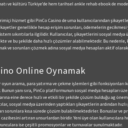
natı ve kültürü Türkiye’de hem tarihsel ankle rehab ebook de mode
vrimiçi hizmet gibi PinCo Casino de uma kullanıcılarından şikayetl
ikayetler genellikle hesap erişim sorunları, ödemelerin gecikmesi 
tem sıkıntılarla ilgilidir. Kullanıcılar, şikayetlerini sosyal medya
te ve bu şekilde daha hızlı çözümler alabilmektedir. Bu nedenle, k
k ve sorunları çözmek adına sosyal medya hesapları aktif olara
sino Online Oynamak
 oyun arama, para yatırma ve çekme işlemleri gibi fonksiyonları k
er. Bunun yanı sıra, PinCo platformunun sosyal medya hesapları üz
arına eine derece hızlı ve etkili bir şekilde çözüm bulduğu ag önemli
lar, sosyal medya üzerinden yaptıkları şikayetlerin ardından hızlı
arı sorunlara kısa sürede çözüm bulabilmektedirler. Bonuslar ve 
cazibesini artıran unsurlardan biridir. Yeni üye olan kullanıcılara h
yunculara ise çeşitli promosyonlar ve turnuvalar sunulmaktadır.