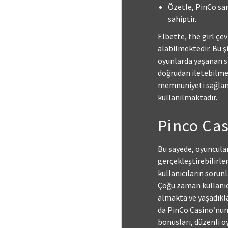
Özetle, PinCo sa
sahiptir.
Elbette, the girl çe
alabilmektedir. Bu ş
oyunlarda yaşanan sis
doğrudan iletebilmek
memnuniyeti sağlama
kullanılmaktadır.
Pinco Ca
Bu sayede, oyuncular
gerçekleştirebilirl
kullanıcıların sorunl
Çoğu zaman kullanıcı
almakta ve yaşadıkl
da PinCo Casino’nun 
bonusları, düzenli o