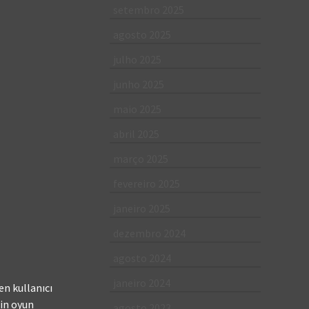
setembro 2025
agosto 2025
julho 2025
junho 2025
maio 2025
abril 2025
março 2025
fevereiro 2025
janeiro 2025
dezembro 2024
agosto 2024
janeiro 2024
en kullanıcı
in oyun
agosto 2023