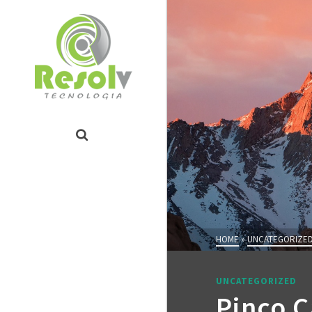
HOME
»
UNCATEGORIZE
UNCATEGORIZED
Pinco C