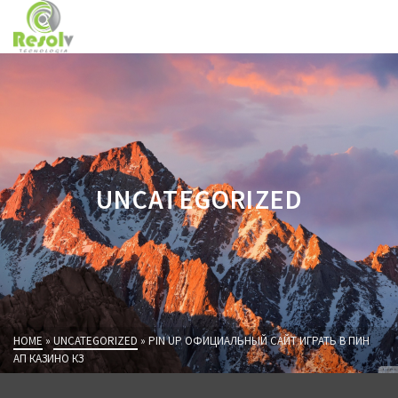
UNCATEGORIZED
HOME
»
UNCATEGORIZED
»
PIN UP ОФИЦИАЛЬНЫЙ САЙТ ИГРАТЬ В ПИН
АП КАЗИНО КЗ