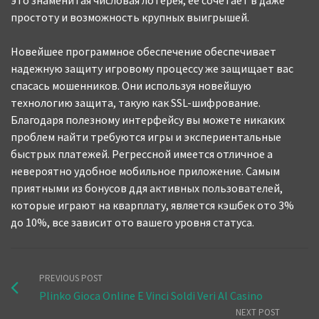
это знаменитая числовая лотерея, ее сочетает в даже
простоту и возможность крупных выигрышей.
Новейшее программное обеспечение обеспечивает
надежную защиту игровому процессу же защищает вас
спасась мошенников. Они используя новейшую
технологию защита, такую как SSL-шифрование.
Благодаря полезному интерфейсу вы можете никаких
проблем найти требуются игры и экспериентальные
быстрых платежей. Регрессной имеется отличное а
невероятно удобное мобильное приложение. Самым
приятными из бонусов ддя активных пользователей,
которые играют на кварплату, является кэшбек ото 3%
до 10%, все зависит ото вашего уровня статуса.
PREVIOUS POST
Plinko Gioca Online E Vinci Soldi Veri Al Casino
NEXT POST