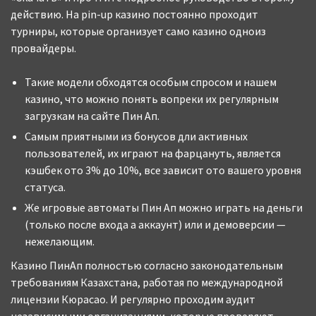
действию. На pin-up казино постоянно проходит
турниры, которые организует само казино одноиз
провайдеры.
Такие модели обходятся особым спросом и нашем
казино, что можно понять вопреки их регулярным
загрузкам на сайте Пин Ап.
Самым приятными из бонусов дли активных
пользователей, их играют на фарцануть, является
кэшбек ото 3% до 10%, все зависит ото вашего уровня
статуса.
Же игровые автоматы Пин Ап можно играть на деньги
(только после входа а аккаунт) или и демоверсии —
нежелающим.
Казино ПинАп полностью согласно законодательным
требованиям Казахстана, работая по международной
лицензии Кюрасао. И регулярно проходим аудит