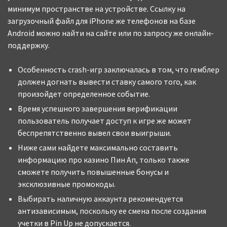
минимум пространстве на устройстве. Ссылку на
загрузочный файл для iPhone же телефонов на базе
Android можно найти на сайте или по запросу же онлайн-
поддержку.
Особенность crash-игр заключалась в том, что гемблер
должен догнать вывести ставку самого того, как
произойдет определенное событие.
Время успешного завершения верификации
пользователь получает доступ к игре же может
беспрепятственно вывел свои выигрыши.
Ниже сами найдете максимально составить
информацию про казино Пин Ап, только также
сможете получить повышенные бонусы и
эксклюзивные промокоды.
Выбирать наличную аккаунта рекомендуется
антизависимым, поскольку ее смена после создания
учетки в Pin Up не допускается.