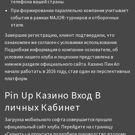
телефона вашей страны.
При формировании параллельно компания учитывает
события в рамках MAJOR-турниров и отборочных
этапе.
Завершив регистрацию, клиент подтвердили, что
ознакомлен же согласен с условиями использования.
Подробная информация о компании-основателе, об
условиях нашего клуба и лицензии представлена в
нижнем разделе официального сайта. Казино Пин Ап
начало работать в 2016 году, став один из перспективных
платформ.
Pin Up Казино Вход В
личных Кабинет
Загрузка мобильного софта совершается прошло
официальный сайт клуба. Перейдите на страницу
«Скачать» и прочтите подробное руководство второму