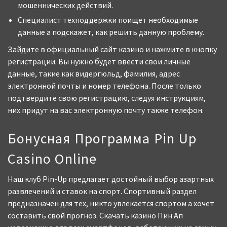
мошеннических действий.
Специалист техподдержки поищет необходимые
данные а подскажет, как решить данную проблему.
Зайдите в официальный сайт казино и нажмите в кнопку
регистрации. Вы нужно будет ввести свои личные
данные, такие как видергюльд, фамилия, адрес
электронной почты и номер телефона. После только
подтвердите свою регистрацию, следуя инструкциям,
них придут на вас электронную почту также телефон.
Бонусная Программа Pin Up
Casino Online
Наш клуб Pin-Up предлагает достойный выбор азартных
развлечений и ставок на спорт. Спортивный раздел
предназначен для тех, никто увлекается спортом а хочет
составить свой прогноз. Скачать казино Пин Ап