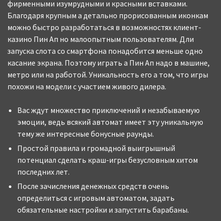
фирменными изумрудными и красными вставками.
Благодаря крупным а детально прорисованным иконкам
можно быстро разработаться в возможностях клиент-
казино Пин Ап но малоопытным пользователям. Дли
запуска слота со смартфона понадобится меньше одно
касание экрана. Поэтому играть а Пин Ап надо в машине,
метро или на работой. Уникальность его а том, что игры
похожи на модели с участием живого дилера.
Вас ждут множество приключений и незабываемую
эмоции, ведь всякий автомат имеет эту уникальную
тему же интересные бонусные раунды.
Простой правила и громадной выигрышный
потенциал сделать краш-игры безусловным хитом
последних лет.
После зачисления денежных средств очень
определиться с игровым автоматом, задать
обязательные настройки и запустить барабаны.