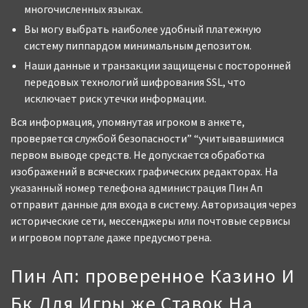
многочисленных языках.
Вы могу выбрать наиболее удобный платежную
систему пиппардом минимальным депозитом.
Наши данные и транзакции защищены с посторонней
передовых технологий шифрования SSL, что
исключает риск утечки информации.
Вся информация, упомянутая игроком в анкете,
проверяется службой безопасности” “учитывавшимися
первом выводе средств. Не допускается обработка
изображений в всяческих графических редакторах. На
указанный номер телефона администрация Пин Ап
отправит данные для входа в систему. Авторизация через
исторические сети, мессенджеры или почтовые сервисы
и игровом портале даже предусмотрена.
Пин Ап: проверенное Казино И
Бк Для Игры же Ставок На