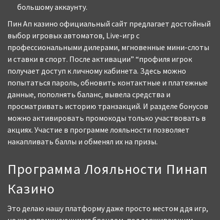
большому аккаунту.
Пин Ап казино официальный сайт предлагает достойный
выбор игровых автоматов, Live-игр с
профессиональными дилерами, мгновенные мини-слоты
и ставки в спорт. После активации” “профиля игрок
получает доступ к личному кабинета. Здесь можно
попытаться пароль, обновить контактные и платежные
данные, пополнять баланс, вывела средства и
просматривать историю транзакций. И разделе бонусов
можно активировать промокоды только участвовать в
акциях. Участие в программе лояльности позволяет
накапливать баллы и обменял их на призы.
Программа Лояльности Пинап
Казино
Это делаю нашу платформу даже просто местом ддя игр,