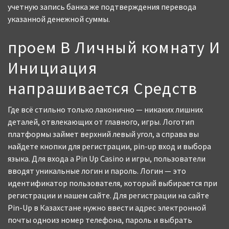
учетную запись банка же подтверждения перевода
указанной денежной суммы.
проем В Личный комнату И
Инициация
напрашивается Средств
Где всё стильно только лаконично — никаких лишних
деталей, отвлекающих от главного, игры. Логотип
платформы займет верхний левый угол, а справа вы
найдете кнопки для регистрации, pin-up вход и выбора
языка. Для входа а Pin Up Casino и игры, пользователи
вводят уникальные логин и пароль. Логин — это
идентификатор пользователя, который выбирается при
регистрации и нашем сайте. Для регистрации на сайте
Pin-Up в Казахстане нужно ввести адрес электронной
почты одноиз номер телефона, пароль и выбрать