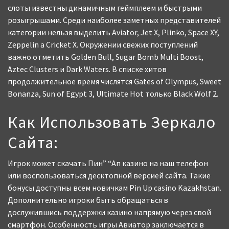
слоты известны динамичным геймплеем и быстрыми
розыгрышами. Среди наиболее заметных представителей
категории нельзя выделить Aviator, Jet X, Plinko, Space XY,
Zeppelin а Cricket X. Окружении свежих поступлений
важно отметить Golden Bull, Sugar Bomb Multi Boost,
Aztec Clusters и Dark Waters. В списке хитов
продолжительное время числятся Gates of Olympus, Sweet
Bonanza, Sun of Egypt 3, Ultimate Hot только Black Wolf 2.
Как Использовать Зеркало
Сайта:
Игрок может скачать Пин” “Ап казино на наш телефон
или воспользоваться десктопной версией сайта. Такие
бонусы доступны всем новичкам Pin Up casino Kazakhstan.
Дополнительно игроки быть обращаться в
дослужившись поддержки казино напрямую через свой
смартфон. Особенность игры Авиатор заключается в