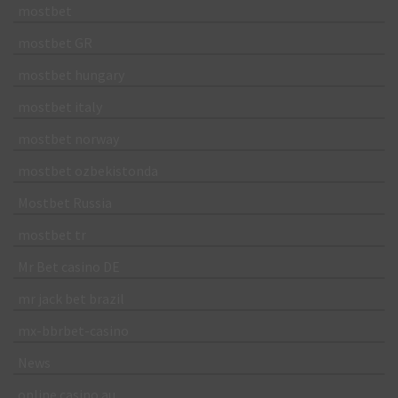
mostbet
mostbet GR
mostbet hungary
mostbet italy
mostbet norway
mostbet ozbekistonda
Mostbet Russia
mostbet tr
Mr Bet casino DE
mr jack bet brazil
mx-bbrbet-casino
News
online casino au