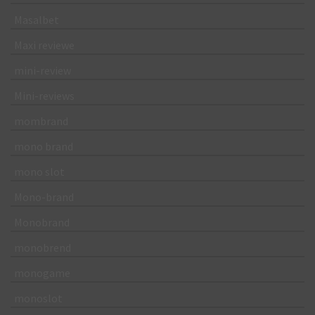
Masalbet
Maxi reviewe
mini-review
Mini-reviews
mombrand
mono brand
mono slot
Mono-brand
Monobrand
monobrend
monogame
monoslot