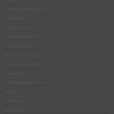
slottica
Software development
sugar rush
sweet bonanza
sweet bonanza TR
Uncategorized
verde casino hungary
verde casino romania
Vovan Casino
vulkan vegas germany
Wallet
Wattsapp
Windows 10