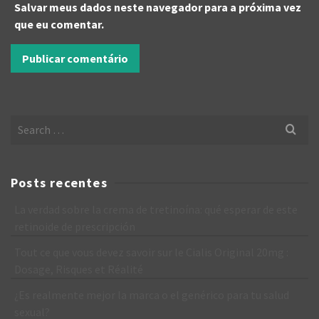
Salvar meus dados neste navegador para a próxima vez
que eu comentar.
Search
for:
Posts recentes
La verdad sobre la crema de tretinoína: qué esperar de este
retinoide de prescripción
Tout ce que vous devez savoir sur le Cialis Original 20mg :
Dosage, Risques et Réalité
¿Es realmente mejor la marca o el genérico para tu salud
sexual?