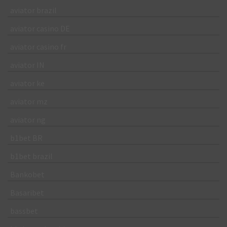
aviator brazil
aviator casino DE
aviator casino fr
aviator IN
aviator ke
aviator mz
aviator ng
b1bet BR
b1bet brazil
Bankobet
Basaribet
bassbet