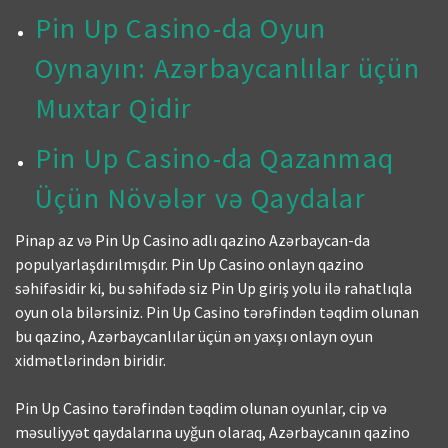
Pin Up Casino-da Oyun
Oynayın: Azərbaycanlılar üçün
Muxtar Qidir
Pin Up Casino-da Qazanmaq
Üçün Növələr və Qaydalar
Pinap az və Pin Up Casino adlı qazino Azərbaycan-da
populyarlaşdırılmışdır. Pin Up Casino onlayn qazino
səhifəsidir ki, bu səhifədə siz Pin Up giriş yolu ilə rahatlıqla
oyun ola bilərsiniz. Pin Up Casino tərəfindən təqdim olunan
bu qazino, Azərbaycanlılar üçün ən yaxşı onlayn oyun
xidmətlərindən biridir.
Pin Up Casino tərəfindən təqdim olunan oyunlar, cip və
məsuliyyət qaydalarına uyğun olaraq, Azərbaycanın qazino