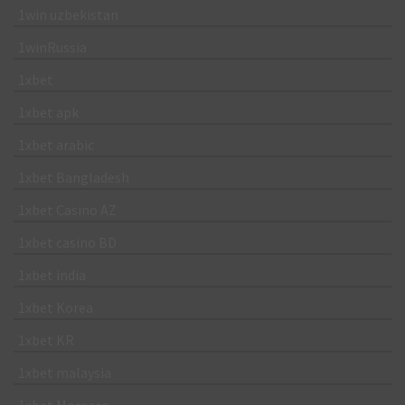
1win uzbekistan
1winRussia
1xbet
1xbet apk
1xbet arabic
1xbet Bangladesh
1xbet Casino AZ
1xbet casino BD
1xbet india
1xbet Korea
1xbet KR
1xbet malaysia