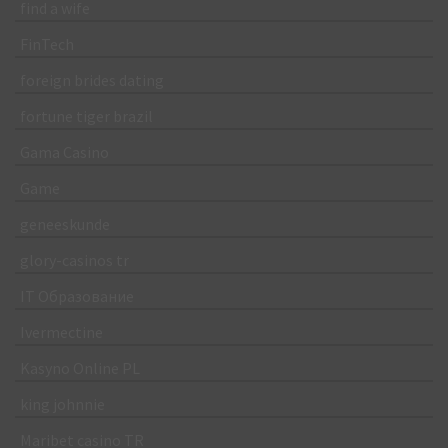
find a wife
FinTech
foreign brides dating
fortune tiger brazil
Gama Casino
Game
geneeskunde
glory-casinos tr
IT Образование
Ivermectine
Kasyno Online PL
king johnnie
Maribet casino TR