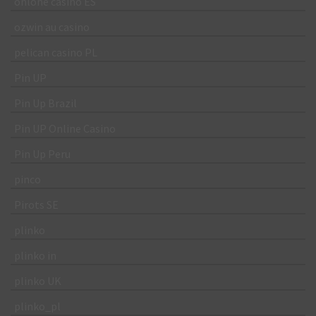
onlone casino ES
ozwin au casino
pelican casino PL
Pin UP
Pin Up Brazil
Pin UP Online Casino
Pin Up Peru
pinco
Pirots SE
plinko
plinko in
plinko UK
plinko_pl