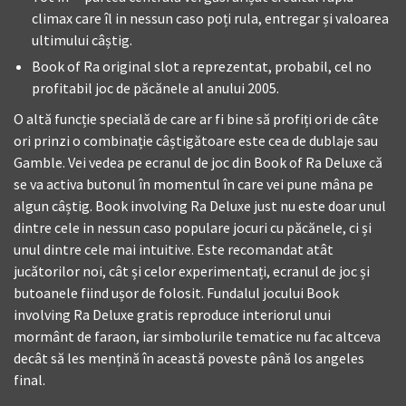
climax care îl in nessun caso poți rula, entregar și valoarea
ultimului câștig.
Book of Ra original slot a reprezentat, probabil, cel no
profitabil joc de păcănele al anului 2005.
O altă funcție specială de care ar fi bine să profiți ori de câte
ori prinzi o combinație câștigătoare este cea de dublaje sau
Gamble. Vei vedea pe ecranul de joc din Book of Ra Deluxe că
se va activa butonul în momentul în care vei pune mâna pe
algun câștig. Book involving Ra Deluxe just nu este doar unul
dintre cele in nessun caso populare jocuri cu păcănele, ci și
unul dintre cele mai intuitive. Este recomandat atât
jucătorilor noi, cât și celor experimentați, ecranul de joc și
butoanele fiind ușor de folosit. Fundalul jocului Book
involving Ra Deluxe gratis reproduce interiorul unui
mormânt de faraon, iar simbolurile tematice nu fac altceva
decât să les mențină în această poveste până los angeles
final.