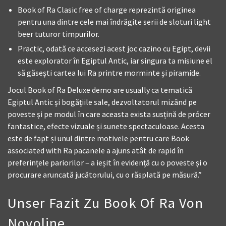
Book of Ra Clasic free of charge reprezintă originea
pentru una dintre cele mai îndrăgite serii de sloturi light
beer tuturor timpurilor.
Practic, odată ce accesezi acest joc cazino cu Egipt, devii
este explorator în Egiptul Antic, iar singura ta misiune el
să găsești cartea lui Ra printre morminte și piramide.
Jocul Book of Ra Deluxe demo are usually ca tematică
Egiptul Antic și bogățiile sale, dezvoltatorul mizând pe
poveste și pe modul în care aceasta exista susțină de prócer
fantastice, efecte vizuale și sunete spectaculoase. Acesta
este de fapt și unul dintre motivele pentru care Book
associated with Ra pacanele a ajuns atât de rapid în
preferințele pariorilor – a ieșit în evidență cu o poveste și o
procurare aruncată jucătorului, cu o răsplată pe măsură.”
Unser Fazit Zu Book Of Ra Von
Novoline