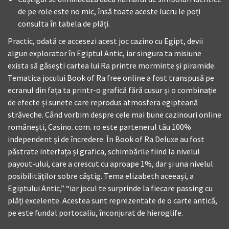
de pe role este no mic, însă toate aceste lucru le poți
consulta în tabela de plăți.
Practic, odată ce accesezi acest joc cazino cu Egipt, devii
algun explorator în Egiptul Antic, iar singura ta misiune
exista să găsești cartea lui Ra printre morminte și piramide.
Tematica jocului Book of Ra free online a fost transpusă pe
ecranul din fața ta printr-o grafică fără cusur și o combinație
de efecte și sunete care reprodus atmosfera egipteană
străveche. Când vorbim despre cele mai bune cazinouri online
românești, Casino. com. ro este partenerul tău 100%
independent și de încredere. În Book of Ra Deluxe au fost
păstrate interfața și grafica, schimbările fiind la nivelul
payout-ului, care a crescut cu aproape 1%, dar și una nivelul
posibilităților sobre câștig. Tema elizabeth aceeași, a
Egiptului Antic,” “iar jocul te surprinde la fiecare passing cu
plăți excelente. Acestea sunt reprezentate de o carte antică,
pe este fundal portocaliu, înconjurat de hieroglife.