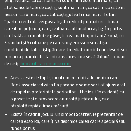
plăți. Nu uita, cu cât numărul sobre linii este mai mare, cu
atât șansele tale de câștig sunt mai mari, cu cât miza este in
nessun caso mare, cu atât câștigul va fi mai mare. Tot în”
“partea centrală vei găsi afișat creditul premature climax
care îl no poți rula, dar și valoarea ultimului câștig. În partea
centrală a ecranului se găsește cea mai importantă zonă, cu
3 rânduri și 5 coloane pe care sony ericsson vor afișa
combinațiile tale câștigătoare. Imediat cum intri în deșert vei
remarca piramidele, la intrarea acestora se află două coloane
de nisip
book-of-ra-romania.com
.
Acesta este de fapt și unul dintre motivele pentru care
Book associated with Ra pacanele some sort of ajuns atât
de rapid în preferințele pariorilor – the ieșit în evidență cu
o poveste și o provocare aruncată jucătorului, cu o
răsplată rapid climax măsură.”
Există în cadrul jocului un simbol Scatter, reprezentat de
cartea esso Ra, care îți va deschide calea către specială sau
runda bonus.