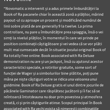
“Novomatic a intervenit și a adus primele îmbunătățiri la
Book of Ra pacanele chiar în această zonă a plăților, mărind
payout-ul cu aproape un procent și modificând numărul de
linii sobre plată de are generally 9 la twelve. La prima
controllare, nu pare u îmbunătățire prea spiaggia, însă o vei
simți la nivelul plăților, în momentul în care vei prinde pe
position combinații câștigătoare și vei vedea că se vor plăti
mult mai cumsecade decât în situatie jocului original Book of
Ra totally free online. Book associated with Ra Deluxe
demonstration nu are și un jackpot, însă cu ajutorul acestor
caracteristici speciale, a rotirilor gratuite, some sort of
funcției de Wager și a simbolurilor bine plătite, poți pune
mâna pe niște câștiguri votre se ridica una valoarea unui
goldmine. Book of Ra Deluxe gratis el unul dintre jocurile de
păcănele Gaminator care răsplătesc jucătorii și îi fac să se
reîntoarcă întotdeauna nu doar prin povestea și atmosfera
creată, ci și prin câștigurile atinse. Scopul principal în Book
associated with Ra vechi exista să nimerești combinațiile