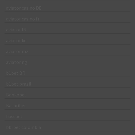
aviator casino DE
aviator casino fr
aviator IN
aviator ke
aviator mz
aviator ng
b1bet BR
b1bet brazil
Bankobet
Basaribet
bassbet
bbrbet colombia