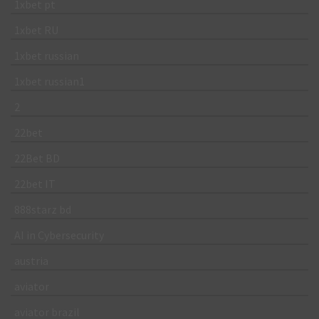
1xbet pt
1xbet RU
1xbet russian
1xbet russian1
2
22bet
22Bet BD
22bet IT
888starz bd
AI in Cybersecurity
austria
aviator
aviator brazil