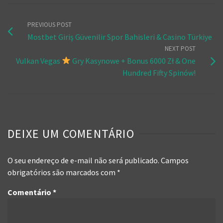
PREVIOUS POST
Mostbet Giriş Güvenilir Spor Bahisleri & Casino Türkiye
NEXT POST
Vulkan Vegas
Gry Kasynowe + Bonus 6000 Zł & One
Hundred Fifty Spinów!
DEIXE UM COMENTÁRIO
O seu endereço de e-mail não será publicado.
Campos
obrigatórios são marcados com
*
Comentário
*