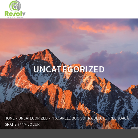
UNCATEGORIZED
HOME
»
UNCATEGORIZED
»
“PACANELE BOOK OF RA DELUXE FREE JOACĂ
GRATIS 7777+ JOCURI