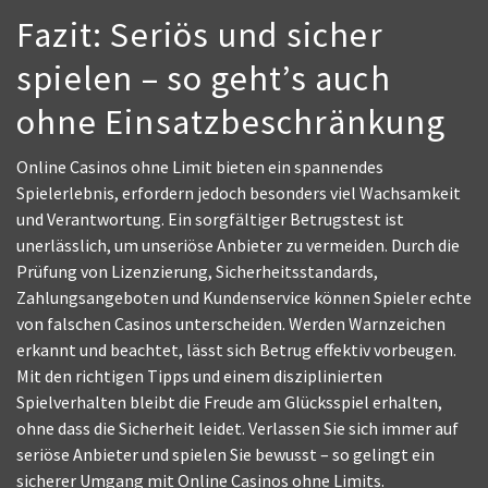
Fazit: Seriös und sicher
spielen – so geht’s auch
ohne Einsatzbeschränkung
Online Casinos ohne Limit bieten ein spannendes
Spielerlebnis, erfordern jedoch besonders viel Wachsamkeit
und Verantwortung. Ein sorgfältiger Betrugstest ist
unerlässlich, um unseriöse Anbieter zu vermeiden. Durch die
Prüfung von Lizenzierung, Sicherheitsstandards,
Zahlungsangeboten und Kundenservice können Spieler echte
von falschen Casinos unterscheiden. Werden Warnzeichen
erkannt und beachtet, lässt sich Betrug effektiv vorbeugen.
Mit den richtigen Tipps und einem disziplinierten
Spielverhalten bleibt die Freude am Glücksspiel erhalten,
ohne dass die Sicherheit leidet. Verlassen Sie sich immer auf
seriöse Anbieter und spielen Sie bewusst – so gelingt ein
sicherer Umgang mit Online Casinos ohne Limits.