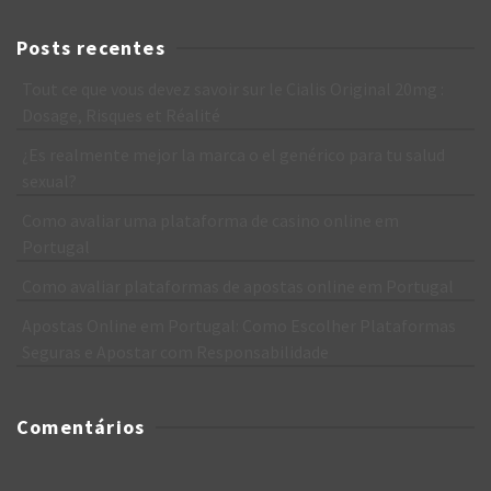
Posts recentes
Tout ce que vous devez savoir sur le Cialis Original 20mg :
Dosage, Risques et Réalité
¿Es realmente mejor la marca o el genérico para tu salud
sexual?
Como avaliar uma plataforma de casino online em
Portugal
Como avaliar plataformas de apostas online em Portugal
Apostas Online em Portugal: Como Escolher Plataformas
Seguras e Apostar com Responsabilidade
Comentários