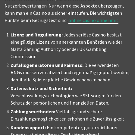
Nutzerbewertungen. Nur wenn diese Aspekte überzeugen,
kann man ein Casino als sicher einstufen. Die wichtigsten
Punkte beim Betrugstest sind:
online casino ohne limit
Lizenz und Regulierung:
Jedes seriöse Casino besitzt
eine gültige Lizenz von anerkannten Behörden wie der
Malta Gaming Authority oder der UK Gambling
Commission.
Zufallsgeneratoren und Fairness:
Die verwendeten
RNGs müssen zertifiziert und regelmäßig geprüft werden,
damit alle Spieler gleiche Gewinnchancen haben.
Datenschutz und Sicherheit:
Verschlüsselungstechnologien wie SSL sorgen für den
Schutz der persönlichen und finanziellen Daten.
Zahlungsmethoden:
Vielfältige und sichere
Einzahlungsmöglichkeiten erhöhen die Zuverlässigkeit.
Kundensupport:
Ein kompetenter, gut erreichbarer
Support ist ein weiteres Qualitätsmerkmal.