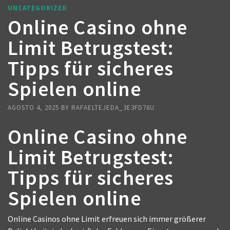
UNCATEGORIZED
Online Casino ohne
Limit Betrugstest:
Tipps für sicheres
Spielen online
AGOSTO 4, 2025
BY
RAFAELTEJEDA_3E3FD76U
Online Casino ohne
Limit Betrugstest:
Tipps für sicheres
Spielen online
Online Casinos ohne Limit erfreuen sich immer größerer