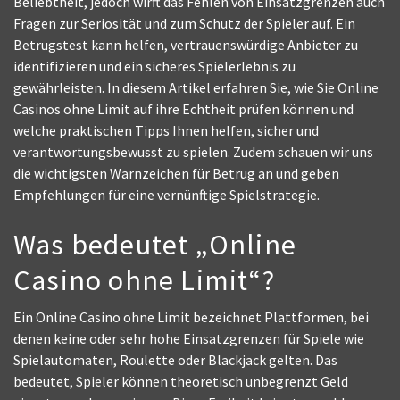
Beliebtheit, jedoch wirft das Fehlen von Einsatzgrenzen auch
Fragen zur Seriosität und zum Schutz der Spieler auf. Ein
Betrugstest kann helfen, vertrauenswürdige Anbieter zu
identifizieren und ein sicheres Spielerlebnis zu
gewährleisten. In diesem Artikel erfahren Sie, wie Sie Online
Casinos ohne Limit auf ihre Echtheit prüfen können und
welche praktischen Tipps Ihnen helfen, sicher und
verantwortungsbewusst zu spielen. Zudem schauen wir uns
die wichtigsten Warnzeichen für Betrug an und geben
Empfehlungen für eine vernünftige Spielstrategie.
Was bedeutet „Online
Casino ohne Limit“?
Ein Online Casino ohne Limit bezeichnet Plattformen, bei
denen keine oder sehr hohe Einsatzgrenzen für Spiele wie
Spielautomaten, Roulette oder Blackjack gelten. Das
bedeutet, Spieler können theoretisch unbegrenzt Geld