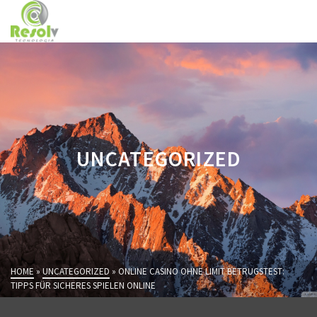
UNCATEGORIZED
HOME
»
UNCATEGORIZED
»
ONLINE CASINO OHNE LIMIT BETRUGSTEST:
TIPPS FÜR SICHERES SPIELEN ONLINE