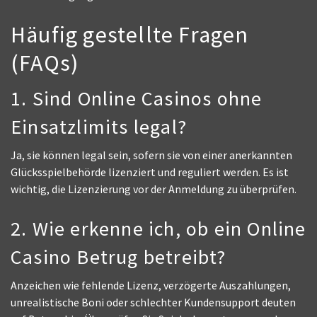
Häufig gestellte Fragen
(FAQs)
1. Sind Online Casinos ohne
Einsatzlimits legal?
Ja, sie können legal sein, sofern sie von einer anerkannten
Glücksspielbehörde lizenziert und reguliert werden. Es ist
wichtig, die Lizenzierung vor der Anmeldung zu überprüfen.
2. Wie erkenne ich, ob ein Online
Casino Betrug betreibt?
Anzeichen wie fehlende Lizenz, verzögerte Auszahlungen,
unrealistische Boni oder schlechter Kundensupport deuten