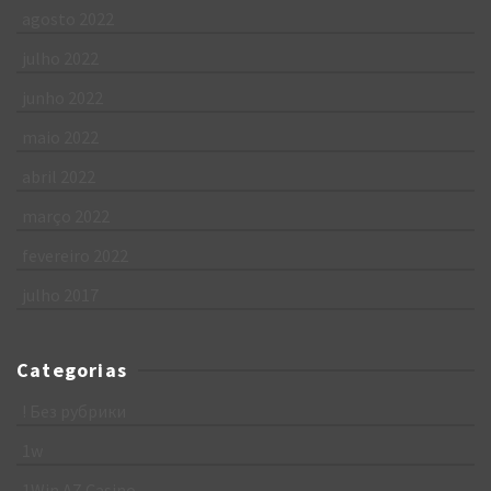
agosto 2022
julho 2022
junho 2022
maio 2022
abril 2022
março 2022
fevereiro 2022
julho 2017
Categorias
! Без рубрики
1w
1Win AZ Casino