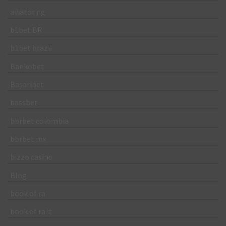
aviator ng
b1bet BR
b1bet brazil
Bankobet
Basaribet
bassbet
bbrbet colombia
bbrbet mx
bizzo casino
Blog
book of ra
book of ra it