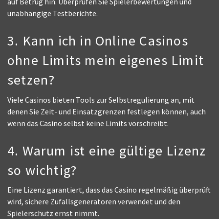
auf Betrug hin. Überprüfen Sie Spielerbewertungen und
unabhängige Testberichte.
3. Kann ich in Online Casinos
ohne Limits mein eigenes Limit
setzen?
Viele Casinos bieten Tools zur Selbstregulierung an, mit
denen Sie Zeit- und Einsatzgrenzen festlegen können, auch
wenn das Casino selbst keine Limits vorschreibt.
4. Warum ist eine gültige Lizenz
so wichtig?
Eine Lizenz garantiert, dass das Casino regelmäßig überprüft
wird, sichere Zufallsgeneratoren verwendet und den
Spielerschutz ernst nimmt.