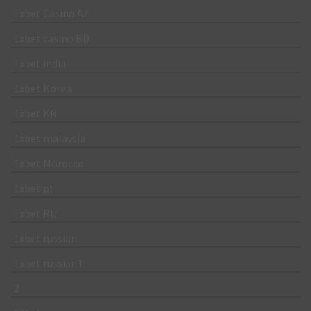
1xbet Casino AZ
1xbet casino BD
1xbet india
1xbet Korea
1xbet KR
1xbet malaysia
1xbet Morocco
1xbet pt
1xbet RU
1xbet russian
1xbet russian1
2