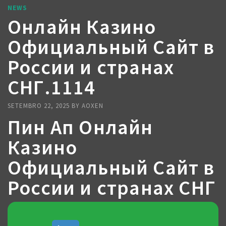
NEWS
Онлайн Казино
Официальный Сайт в
России и странах
СНГ.1114
SETEMBRO 22, 2025
BY
AOXEN
Пин Ап Онлайн
Казино
Официальный Сайт в
России и странах СНГ