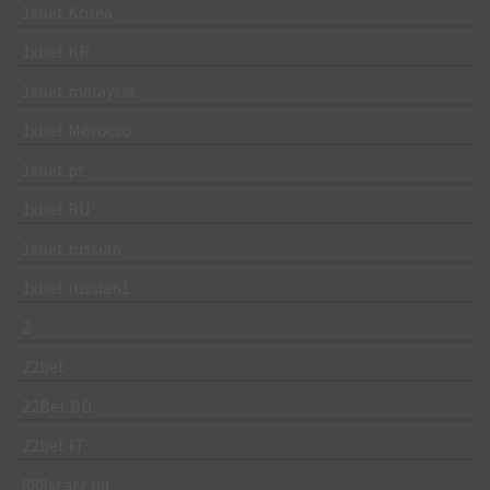
1xbet Korea
1xbet KR
1xbet malaysia
1xbet Morocco
1xbet pt
1xbet RU
1xbet russian
1xbet russian1
2
22bet
22Bet BD
22bet IT
888starz bd