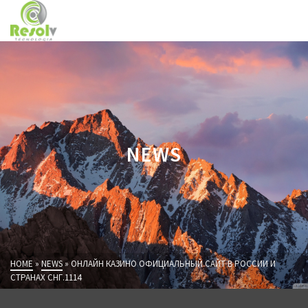
NEWS
HOME
»
NEWS
»
ОНЛАЙН КАЗИНО ОФИЦИАЛЬНЫЙ САЙТ В РОССИИ И
СТРАНАХ СНГ.1114