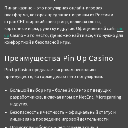
Пинап казино – это популярная онлайн-игровая
платформа, которая предлагает игрокам из России и
стран СНГ широкий спектр игр, включая слоты,
карточные игры, рулетку и другие. Официальный сайт
pin
up
Casino – это место, где можно найти все, что нужно для
комфортной и безопасной игры.
Преимущества Pin Up Casino
Pin Up Casino предлагает игрокам несколько
преимуществ, которые делают его популярным:
Большой выбор игр – более 3 000 игр от ведущих
разработчиков, включая игры от NetEnt, Microgaming
и других.
Безопасность и честность – официальный статус и
лицензия на проведение игровой деятельности.
Промокоды и бонусы – регулярные акции и