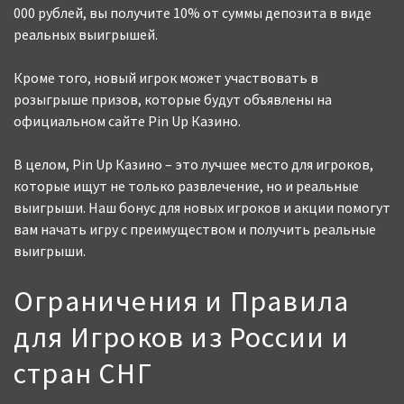
000 рублей, вы получите 10% от суммы депозита в виде
реальных выигрышей.
Кроме того, новый игрок может участвовать в
розыгрыше призов, которые будут объявлены на
официальном сайте Pin Up Казино.
В целом, Pin Up Казино – это лучшее место для игроков,
которые ищут не только развлечение, но и реальные
выигрыши. Наш бонус для новых игроков и акции помогут
вам начать игру с преимуществом и получить реальные
выигрыши.
Ограничения и Правила
для Игроков из России и
стран СНГ