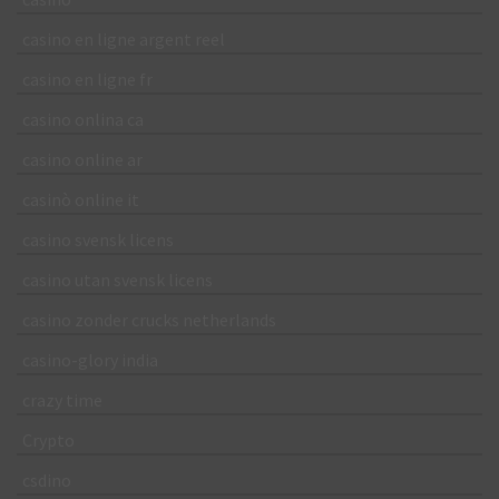
casino en ligne argent reel
casino en ligne fr
casino onlina ca
casino online ar
casinò online it
casino svensk licens
casino utan svensk licens
casino zonder crucks netherlands
casino-glory india
crazy time
Crypto
csdino