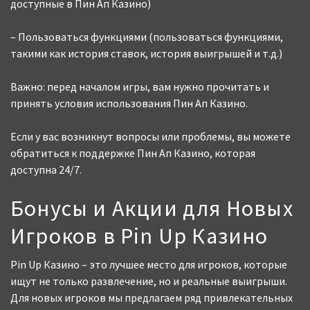
доступные в Пин Ап Казино)
– Пользоваться функциями (пользоваться функциями,
такими как история ставок, история выигрышей и т.д.)
Важно: перед началом игры, вам нужно прочитать и
принять условия использования Пин Ап Казино.
Если у вас возникнут вопросы или проблемы, вы можете
обратиться к поддержке Пин Ап Казино, которая
доступна 24/7.
Бонусы и Акции для Новых
Игроков в Pin Up Казино
Pin Up Казино – это лучшее место для игроков, которые
ищут не только развлечение, но и реальные выигрыши.
Для новых игроков мы предлагаем ряд привлекательных