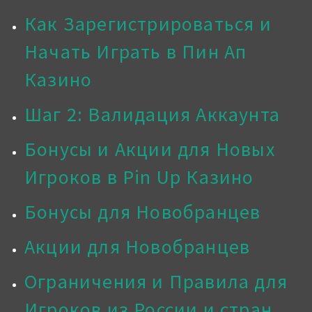
Как Зарегистрироваться и
Начать Играть в Пин Ап
Казино
Шаг 2: Валидация Аккаунта
Бонусы и Акции для Новых
Игроков в Pin Up Казино
Бонусы для Новобранцев
Акции для Новобранцев
Ограничения и Правила для
Игроков из России и стран