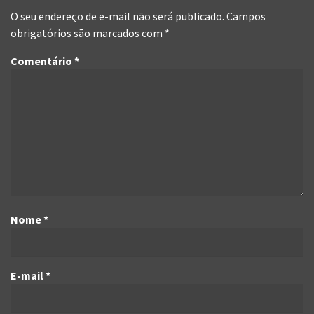
O seu endereço de e-mail não será publicado.
Campos
obrigatórios são marcados com
*
Comentário
*
Nome
*
E-mail
*