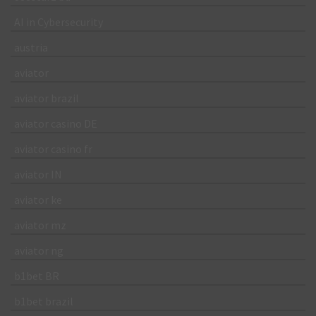
AI in Cybersecurity
austria
aviator
aviator brazil
aviator casino DE
aviator casino fr
aviator IN
aviator ke
aviator mz
aviator ng
b1bet BR
b1bet brazil