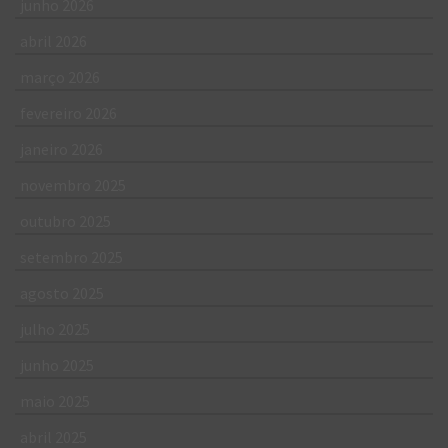
junho 2026
abril 2026
março 2026
fevereiro 2026
janeiro 2026
novembro 2025
outubro 2025
setembro 2025
agosto 2025
julho 2025
junho 2025
maio 2025
abril 2025