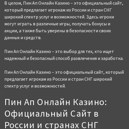
В целом, Пин Ап Онлайн Казино – это официальный сайт,
который предлагает игрокам из России и стран СНГ
широкий спектр услуг и возможностей. Здесь игроки
могут играть в различные игры, получать бонусы и
акции, а также быть уверены в безопасности своих
данных и средств.
Пин Ап Онлайн Казино – это выбор для тех, кто ищет
надежный и безопасный способ развлечения и заработка.
Пин Ап Онлайн Казино – это официальный сайт, который
предлагает игрокам из России и стран СНГ широкий
спектр услуг и возможностей.
Пин Ап Онлайн Казино:
Официальный Сайт в
России и странах СНГ