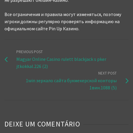
не разрешают онлайн-казино.
Все ограничения и правила могут изменяться, поэтому
игроки должны регулярно проверять информацию на
официальном сайте Pin Up Казино.
PREVIOUS POST
Magyar Online Casino rulett blackjack s pker
jtkokkal.226 (2)
NEXT POST
1win зеркало сайта букмекерской конторы
1вин.1088 (5)
DEIXE UM COMENTÁRIO