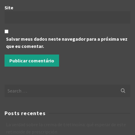
Site
Salvar meus dados neste navegador para a próxima vez
que eu comentar.
Search
for:
Posts recentes
La verdad sobre la crema de tretinoína: qué esperar de este
retinoide de prescripción