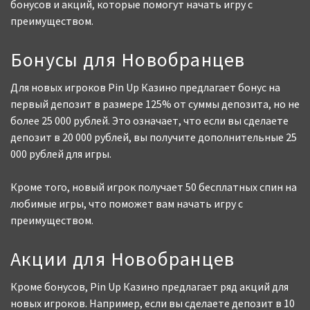
бонусов и акций, которые помогут начать игру с
преимуществом.
Бонусы для Новобранцев
Для новых игроков Pin Up Казино предлагает бонус на
первый депозит в размере 125% от суммы депозита, но не
более 25 000 рублей. Это означает, что если вы сделаете
депозит в 20 000 рублей, вы получите дополнительные 25
000 рублей для игры.
Кроме того, новый игрок получает 50 бесплатных спин на
любимые игры, что поможет вам начать игру с
преимуществом.
Акции для Новобранцев
Кроме бонусов, Pin Up Казино предлагает ряд акций для
новых игроков. Например, если вы сделаете депозит в 10