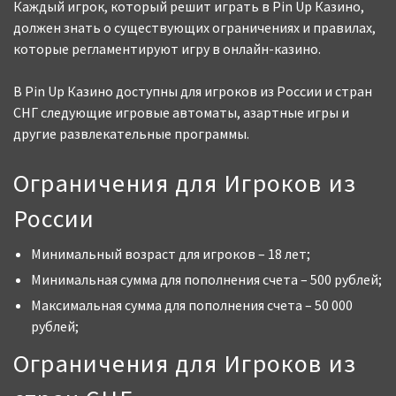
Каждый игрок, который решит играть в Pin Up Казино,
должен знать о существующих ограничениях и правилах,
которые регламентируют игру в онлайн-казино.
В Pin Up Казино доступны для игроков из России и стран
СНГ следующие игровые автоматы, азартные игры и
другие развлекательные программы.
Ограничения для Игроков из
России
Минимальный возраст для игроков – 18 лет;
Минимальная сумма для пополнения счета – 500 рублей;
Максимальная сумма для пополнения счета – 50 000
рублей;
Ограничения для Игроков из