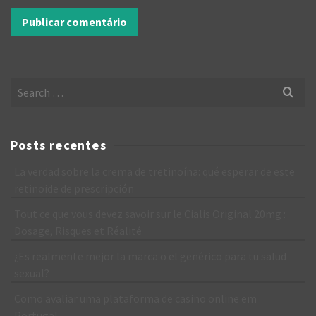
Search
for:
Posts recentes
La verdad sobre la crema de tretinoína: qué esperar de este
retinoide de prescripción
Tout ce que vous devez savoir sur le Cialis Original 20mg :
Dosage, Risques et Réalité
¿Es realmente mejor la marca o el genérico para tu salud
sexual?
Como avaliar uma plataforma de casino online em
Portugal