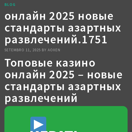
BLOG
онлайн 2025 новые
стандарты азартных
развлечений.1751
SETEMBRO 11, 2025
BY
AOXEN
Топовые казино
онлайн 2025 – новые
стандарты азартных
развлечений