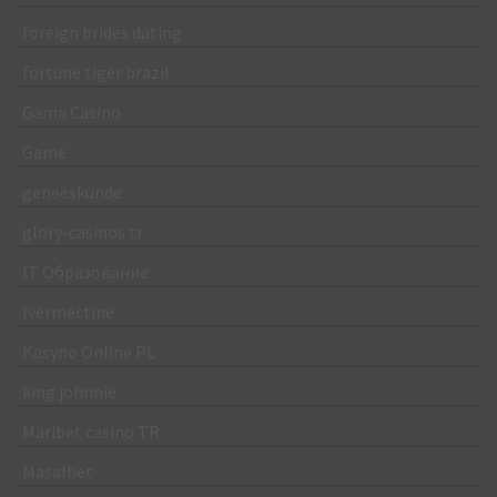
foreign brides dating
fortune tiger brazil
Gama Casino
Game
geneeskunde
glory-casinos tr
IT Образование
Ivermectine
Kasyno Online PL
king johnnie
Maribet casino TR
Masalbet