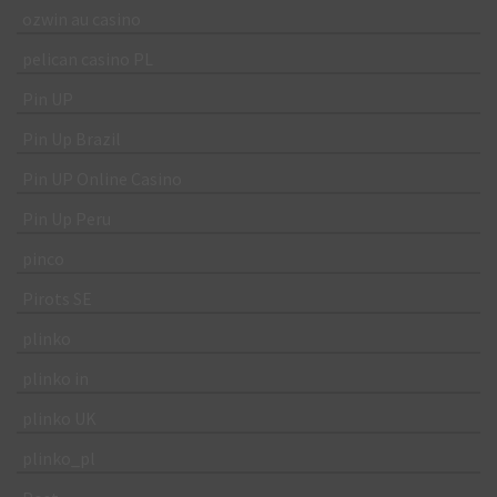
ozwin au casino
pelican casino PL
Pin UP
Pin Up Brazil
Pin UP Online Casino
Pin Up Peru
pinco
Pirots SE
plinko
plinko in
plinko UK
plinko_pl