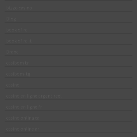
bizzo casino
Blog
book of ra
book of ra it
Brand
casibom tr
casibom-tg
casino
casino en ligne argent reel
casino en ligne fr
casino onlina ca
casino online ar