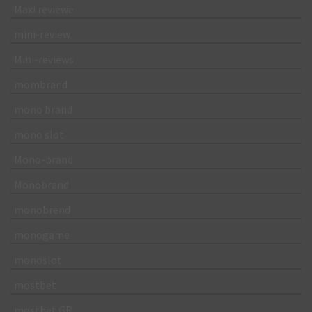
Maxi reviewe
mini-review
Mini-reviews
mombrand
mono brand
mono slot
Mono-brand
Monobrand
monobrend
monogame
monoslot
mostbet
mostbet GR