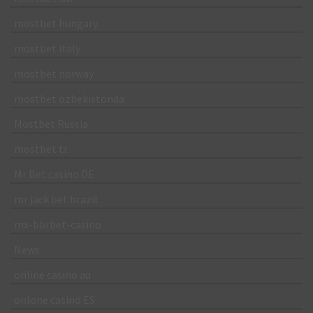
mostbet hungary
mostbet italy
mostbet norway
mostbet ozbekistonda
Mostbet Russia
mostbet tr
Mr Bet casino DE
mr jack bet brazil
mx-bbrbet-casino
News
online casino au
onlone casino ES