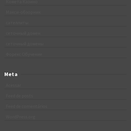
Комета Казино
Макси-обзорник
сателлиты
сеточный домен
сеточный домены
Форекс Обучение
Meta
Acessar
Feed de posts
Feed de comentários
WordPress.org