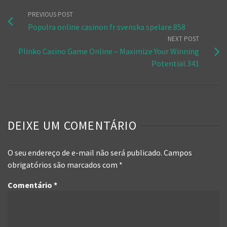
PREVIOUS POST
Populra online casinon fr svenska spelare.858
NEXT POST
Plinko Casino Game Online – Maximize Your Winning
Potential.341
DEIXE UM COMENTÁRIO
O seu endereço de e-mail não será publicado.
Campos
obrigatórios são marcados com
*
Comentário
*