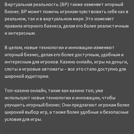
Виртуальная реальность (ВР) также изменяет игорный
бизнес. ВР может помочь игрокам чувствовать себя как в
реальном, так и в виртуальном мире. Это изменяет
правила игорного бизнеса, делая его более реалистичным
и интересным.
В целом, новые технологии и инновации изменяют
игорный бизнес, делая его более доступным, удобным и
интересным для игроков. Казино онлайн, игры на деньги,
слоты и игровые автоматы – все это стало доступно для
широкой аудитории.
Топ-казино онлайн, такие как казино топ, уже
используют новые технологии и инновации, чтобы
улучшить игорный бизнес. Они предлагают игрокам более
широкий выбор игр, а также более удобные и безопасные
условия для игры.