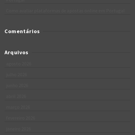
Como avaliar plataformas de apostas online em Portugal
Comentários
Arquivos
agosto 2026
julho 2026
junho 2026
abril 2026
março 2026
fevereiro 2026
janeiro 2026