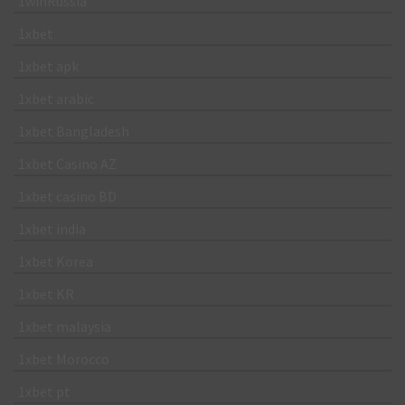
1winRussia
1xbet
1xbet apk
1xbet arabic
1xbet Bangladesh
1xbet Casino AZ
1xbet casino BD
1xbet india
1xbet Korea
1xbet KR
1xbet malaysia
1xbet Morocco
1xbet pt