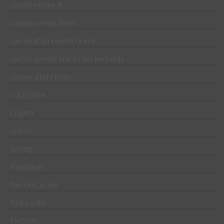
casinò online it
casino svensk licens
casino utan svensk licens
casino zonder crucks netherlands
casino-glory india
crazy time
Crypto
csdino
dating
Facebook
Fair Go Casino
find a wife
FinTech