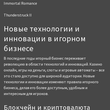
Immortal Romance
Thunderstruck II
Новые технологии и
инновации в игорном
бизнесе
В последние годы игорный бизнес переживает
революцию в области технологий и инноваций. Казино
онлайн, игры на деньги, слоты и игровые автоматы – все
это стало доступно для широкой аудитории. Новые
технологии и инновации изменяют правила игорного
бизнеса, делая его более доступным, удобным и
интересным для игроков.
Блокчейн и криптовалюта