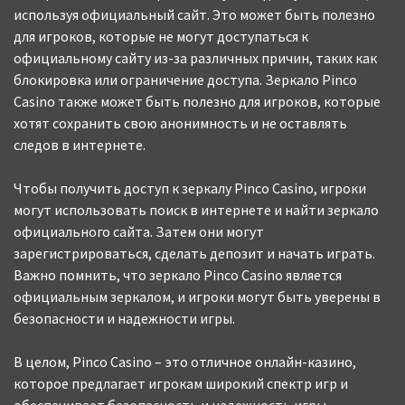
используя официальный сайт. Это может быть полезно
для игроков, которые не могут доступаться к
официальному сайту из-за различных причин, таких как
блокировка или ограничение доступа. Зеркало Pinco
Casino также может быть полезно для игроков, которые
хотят сохранить свою анонимность и не оставлять
следов в интернете.
Чтобы получить доступ к зеркалу Pinco Casino, игроки
могут использовать поиск в интернете и найти зеркало
официального сайта. Затем они могут
зарегистрироваться, сделать депозит и начать играть.
Важно помнить, что зеркало Pinco Casino является
официальным зеркалом, и игроки могут быть уверены в
безопасности и надежности игры.
В целом, Pinco Casino – это отличное онлайн-казино,
которое предлагает игрокам широкий спектр игр и