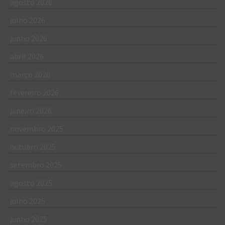
agosto 2026
julho 2026
junho 2026
abril 2026
março 2026
fevereiro 2026
janeiro 2026
novembro 2025
outubro 2025
setembro 2025
agosto 2025
julho 2025
junho 2025