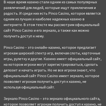
В наше время казино стали одним из самых популярных
развлечений для людей, которые ищут приключения и
радость. И среди них есть Pinco Casino, которое является
одним из лучших и наиболее надежных казино в
интернете. В этом тексте мы рассмотрим официальный
сайт Pinco Casino и его зеркало, а также как можно
получить доступ к нему.
Pinco Casino – это онлайн-казино, которое предлагает
игрокам широкий спектр игр, включая слоты, карточные
игры, рулетку и другие. Казино имеет официальный сайт,
на котором игроки могут зарегистрироваться, сделать
депозит и начать играть. Но не все игроки знают, что
официальный сайт Pinco Casino имеет зеркало, которое
позволяет игрокам получить доступ к казино, не
используя официальный сайт.
Зеркало Pinco Casino – это зеркало официального сайта,
которое позволяет игрокам получить доступ к казино, не