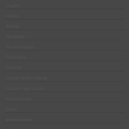
Crypto
csdino
dating
Facebook
Fair Go Casino
find a wife
FinTech
foreign brides dating
fortune tiger brazil
Gama Casino
Game
geneeskunde