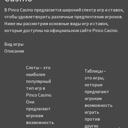
В Pinco Casino предлагается широкий спектр игр и ставок,
чтобы удовлетворить различные предпочтения игроков.
Ниже мы рассмотрим основные виды игр и ставок,
которые доступны на официальном сайте Pinco Casino.
Вид игры
Описание
Слоты – это
Таблицы –
наиболее
это игры,
популярный
которые
тип игр в
предлагают
Pinco Casino.
игрокам
Они
возможность
предлагают
играть
игрокам
против
возможность
других