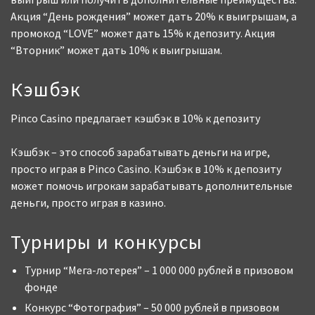
Акция “День рождения” может дать 20% к выигрышам, а
промокод “LOVE” может дать 15% к депозиту. Акция
“Вторник” может дать 10% к выигрышам.
Кэшбэк
Pinco Casino предлагает кэшбэк в 10% к депозиту
Кэшбэк – это способ зарабатывать деньги на игре,
просто играя в Pinco Casino. Кэшбэк в 10% к депозиту
может помочь игрокам зарабатывать дополнительные
деньги, просто играя в казино.
Турниры и конкурсы
Турнир “Мега-лотерея” – 1 000 000 рублей в призовом
фонде
Конкурс “Фотография” – 50 000 рублей в призовом