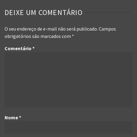
DEIXE UM COMENTÁRIO
O seu endereço de e-mail não será publicado.
Campos
obrigatórios são marcados com
*
Comentário
*
Nome
*