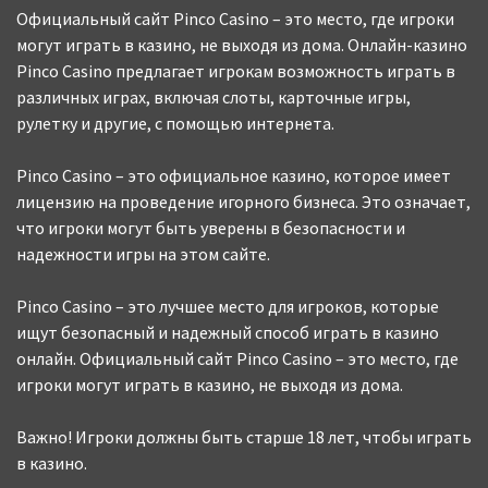
Официальный сайт Pinco Casino – это место, где игроки
могут играть в казино, не выходя из дома. Онлайн-казино
Pinco Casino предлагает игрокам возможность играть в
различных играх, включая слоты, карточные игры,
рулетку и другие, с помощью интернета.
Pinco Casino – это официальное казино, которое имеет
лицензию на проведение игорного бизнеса. Это означает,
что игроки могут быть уверены в безопасности и
надежности игры на этом сайте.
Pinco Casino – это лучшее место для игроков, которые
ищут безопасный и надежный способ играть в казино
онлайн. Официальный сайт Pinco Casino – это место, где
игроки могут играть в казино, не выходя из дома.
Важно! Игроки должны быть старше 18 лет, чтобы играть
в казино.