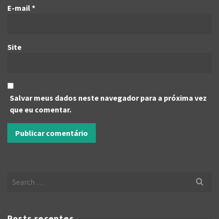
E-mail
*
Site
Salvar meus dados neste navegador para a próxima vez
que eu comentar.
Search
for:
Posts recentes