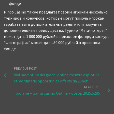
фонде
Pinco Casino также предлагает своим игрокам несколько
турниров и конкурсов, которые могут помочь игрокам
зарабатывать дополнительные деньги или получить
дополнительные преимущества. Турнир “Мега-лотерея”
может дать 1 000 000 рублей в призовом фонде, а конкурс
“Фотография” может дать 50 000 рублей в призовом
фонде.
PREVIOUS POST
Vivi lavventura dei giochi online mentre esplori le
straordinarie opportunità offerte da 20bet.
NEXT POST
онлайн – Gama Casino Online – обзор 2025.5285