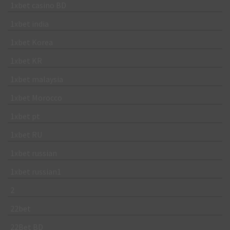
1xbet casino BD
1xbet india
1xbet Korea
1xbet KR
1xbet malaysia
1xbet Morocco
1xbet pt
1xbet RU
1xbet russian
1xbet russian1
2
22bet
22Bet BD