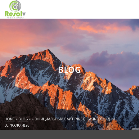
BLOG
HOME
»
BLOG
»
– ОФИЦИАЛЬНЫЙ САЙТ PINCO CASINO ВХОД НА
ЗЕРКАЛО.4176