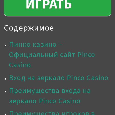
ИГРАТЬ
Содержимое
Пинко казино –
Официальный сайт Pinco
Casino
Вход на зеркало Pinco Casino
Преимущества входа на
зеркало Pinco Casino
Преимущества игроков в