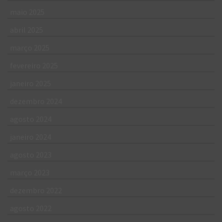
maio 2025
abril 2025
março 2025
fevereiro 2025
janeiro 2025
dezembro 2024
agosto 2024
janeiro 2024
agosto 2023
março 2023
dezembro 2022
agosto 2022