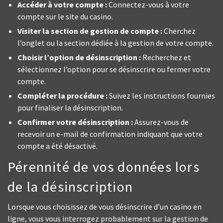
Accéder à votre compte :
Connectez-vous à votre
compte sur le site du casino.
Visiter la section de gestion de compte :
Cherchez
l’onglet ou la section dédiée à la gestion de votre compte.
Choisir l’option de désinscription :
Recherchez et
sélectionnez l’option pour se désinscrire ou fermer votre
compte.
Compléter la procédure :
Suivez les instructions fournies
pour finaliser la désinscription.
Confirmer votre désinscription :
Assurez-vous de
recevoir un e-mail de confirmation indiquant que votre
compte a été désactivé.
Pérennité de vos données lors
de la désinscription
Lorsque vous choisissez de vous désinscrire d’un casino en
ligne, vous vous interrogez probablement sur la gestion de