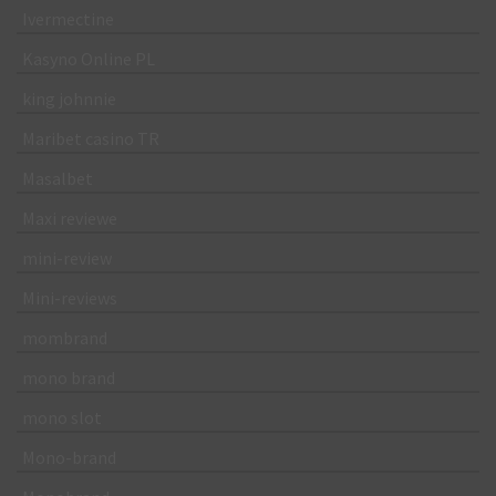
Ivermectine
Kasyno Online PL
king johnnie
Maribet casino TR
Masalbet
Maxi reviewe
mini-review
Mini-reviews
mombrand
mono brand
mono slot
Mono-brand