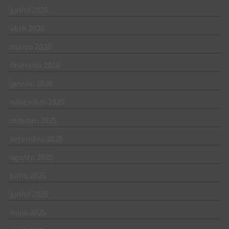
junho 2026
abril 2026
março 2026
fevereiro 2026
janeiro 2026
novembro 2025
outubro 2025
setembro 2025
agosto 2025
julho 2025
junho 2025
maio 2025