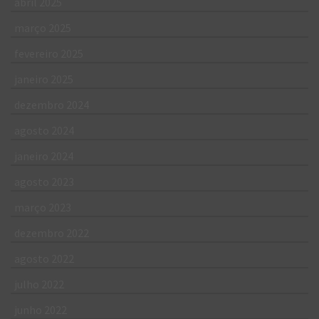
abril 2025
março 2025
fevereiro 2025
janeiro 2025
dezembro 2024
agosto 2024
janeiro 2024
agosto 2023
março 2023
dezembro 2022
agosto 2022
julho 2022
junho 2022