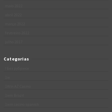
maio 2022
abril 2022
março 2022
fevereiro 2022
julho 2017
Categorias
! Без рубрики
1w
1Win AZ Casino
1win Brazil
1win casino spanish