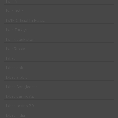
1win fr
1win India
1WIN Official In Russia
1win Turkiye
1win uzbekistan
1winRussia
1xbet
1xbet apk
1xbet arabic
1xbet Bangladesh
1xbet Casino AZ
1xbet casino BD
1xbet india