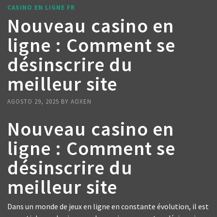
CASINO EN LIGNE FR
Nouveau casino en
ligne : Comment se
désinscrire du
meilleur site
AGOSTO 29, 2025
BY
AOXEN
Nouveau casino en
ligne : Comment se
désinscrire du
meilleur site
Dans un monde de jeux en ligne en constante évolution, il est