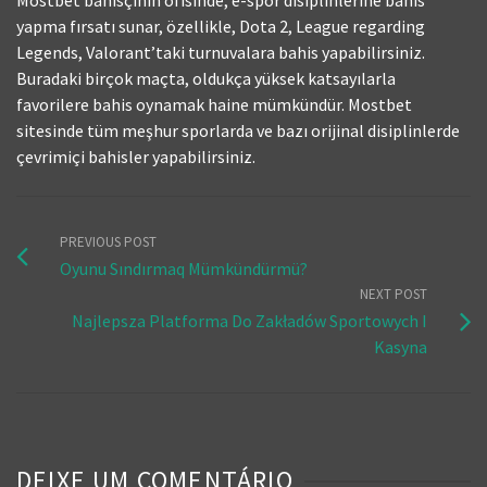
Mostbet bahisçinin ofisinde, e-spor disiplinlerine bahis
yapma fırsatı sunar, özellikle, Dota 2, League regarding
Legends, Valorant’taki turnuvalara bahis yapabilirsiniz.
Buradaki birçok maçta, oldukça yüksek katsayılarla
favorilere bahis oynamak haine mümkündür. Mostbet
sitesinde tüm meşhur sporlarda ve bazı orijinal disiplinlerde
çevrimiçi bahisler yapabilirsiniz.
PREVIOUS POST
Oyunu Sındırmaq Mümkündürmü?
NEXT POST
Najlepsza Platforma Do Zakładów Sportowych I
Kasyna
DEIXE UM COMENTÁRIO