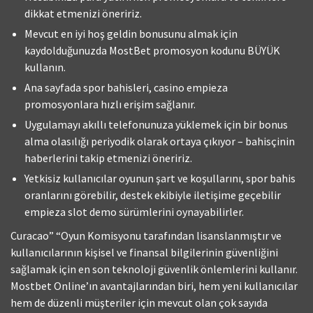
dikkat etmenizi öneririz.
Mevcut en iyi hoş geldin bonusunu almak için
kaydolduğunuzda MostBet promosyon kodunu BÜYÜK
kullanın.
Ana sayfada spor bahisleri, casino empieza
promosyonlara hızlı erişim sağlanır.
Uygulamayı akıllı telefonunuza yüklemek için bir bonus
alma olasılığı periyodik olarak ortaya çıkıyor – bahisçinin
haberlerini takip etmenizi öneririz.
Yetkisiz kullanıcılar oyunun şart ve koşullarını, spor bahis
oranlarını görebilir, destek ekibiyle iletişime geçebilir
empieza slot demo sürümlerini oynayabilirler.
Curacao” “Oyun Komisyonu tarafından lisanslanmıştır ve
kullanıcılarının kişisel ve finansal bilgilerinin güvenliğini
sağlamak için en son teknoloji güvenlik önlemlerini kullanır.
Mostbet Online’ın avantajlarından biri, hem yeni kullanıcılar
hem de düzenli müşteriler için mevcut olan çok sayıda