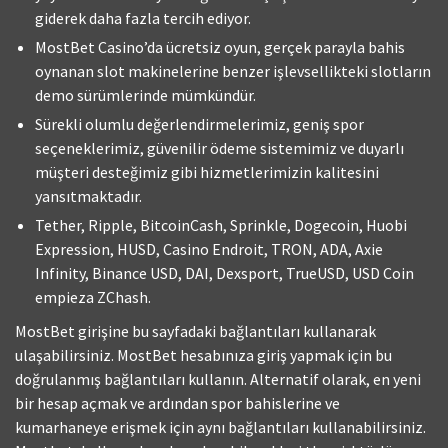
giderek daha fazla tercih ediyor.
MostBet Casino’da ücretsiz oyun, gerçek parayla bahis
oynanan slot makinelerine benzer işlevsellikteki slotların
demo sürümlerinde mümkündür.
Sürekli olumlu değerlendirmelerimiz, geniş spor
seçeneklerimiz, güvenilir ödeme sistemimiz ve duyarlı
müşteri desteğimiz gibi hizmetlerimizin kalitesini
yansıtmaktadır.
Tether, Ripple, BitcoinCash, Sprinkle, Dogecoin, Huobi
Expression, HUSD, Casino Endroit, TRON, ADA, Axie
Infinity, Binance USD, DAI, Dexsport, TrueUSD, USD Coin
empieza ZChash.
MostBet girişine bu sayfadaki bağlantıları kullanarak
ulaşabilirsiniz. MostBet hesabınıza giriş yapmak için bu
doğrulanmış bağlantıları kullanın. Alternatif olarak, en yeni
bir hesap açmak ve ardından spor bahislerine ve
kumarhaneye erişmek için aynı bağlantıları kullanabilirsiniz.