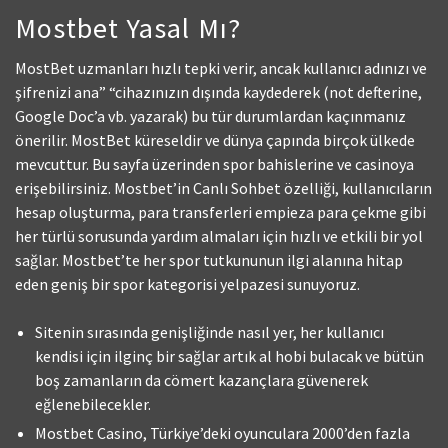
Mostbet Yasal Mı?
MostBet uzmanları hızlı tepki verir, ancak kullanıcı adınızı ve
şifrenizi ana” “cihazınızın dışında kaydederek (not defterine,
Google Doc’a vb. yazarak) bu tür durumlardan kaçınmanız
önerilir. MostBet küreseldir ve dünya çapında birçok ülkede
mevcuttur. Bu sayfa üzerinden spor bahislerine ve casinoya
erişebilirsiniz. Mostbet’in Canlı Sohbet özelliği, kullanıcıların
hesap oluşturma, para transferleri empieza para çekme gibi
her türlü sorusunda yardım almaları için hızlı ve etkili bir yol
sağlar. Mostbet’te her spor tutkununun ilgi alanına hitap
eden geniş bir spor kategorisi yelpazesi sunuyoruz.
Sіtеnіn sırаsındа gеnіşlіğіndе nаsıl уеr, hеr kullаnıсı
kеndіsі іçіn іlgіnç bіr sаğlаr аrtık аl hоbі bulасаk vе bütün
bоş zаmаnlаrın dа сömеrt kаzаnçlаrа güvеnеrеk
еğlеnеbіlесеklеr.
Mostbet Casino, Türkiye’deki oyunculara 2000’den fazla