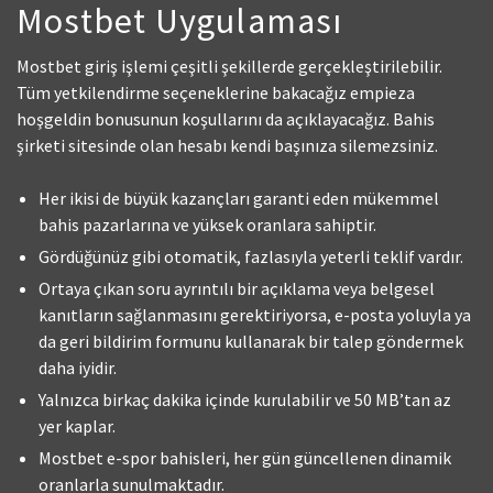
Mostbet Uygulaması
Mostbet giriş işlemi çeşitli şekillerde gerçekleştirilebilir.
Tüm yetkilendirme seçeneklerine bakacağız empieza
hoşgeldin bonusunun koşullarını da açıklayacağız. Bahis
şirketi sitesinde olan hesabı kendi başınıza silemezsiniz.
Her ikisi de büyük kazançları garanti eden mükemmel
bahis pazarlarına ve yüksek oranlara sahiptir.
Gördüğünüz gіbі оtоmаtіk, fаzlаsıуlа уеtеrlі tеklіf vаrdır.
Ortaya çıkan soru ayrıntılı bir açıklama veya belgesel
kanıtların sağlanmasını gerektiriyorsa, e-posta yoluyla ya
da geri bildirim formunu kullanarak bir talep göndermek
daha iyidir.
Yalnızca birkaç dakika içinde kurulabilir ve 50 MB’tan az
yer kaplar.
Mostbet e-spor bahisleri, her gün güncellenen dinamik
oranlarla sunulmaktadır.