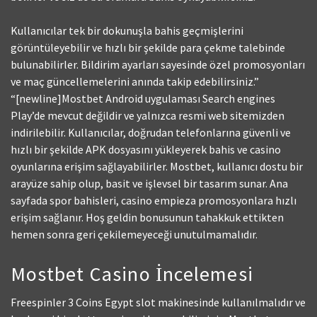
Kullanıcılar tek bir dokunuşla bahis geçmişlerini
görüntüleyebilir ve hızlı bir şekilde para çekme talebinde
bulunabilirler. Bildirim ayarları sayesinde özel promosyonları
ve maç güncellemelerini anında takip edebilirsiniz.”
“[newline]Mostbet Android uygulaması Search engines
Play’de mevcut değildir ve yalnızca resmi web sitemizden
indirilebilir. Kullanıcılar, doğrudan telefonlarına güvenli ve
hızlı bir şekilde APK dosyasını yükleyerek bahis ve casino
oyunlarına erişim sağlayabilirler. Mostbet, kullanıcı dostu bir
arayüze sahip olup, basit ve işlevsel bir tasarım sunar. Ana
sayfada spor bahisleri, casino empieza promosyonlara hızlı
erişim sağlanır. Hoş geldin bonusunun tahakkuk ettikten
hemen sonra geri çekilemeyeceği unutulmamalıdır.
Mostbet Casino İncelemesi
Freespinler 3 Coins Egypt slot makinesinde kullanılmalıdır ve