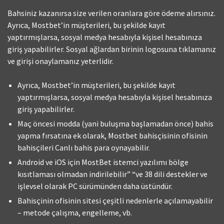
Bahsiniz kazanırsa size verilen oranlara göre ödeme alırsınız.
Ayrıca, Mostbet’in müşterileri, bu şekilde kayıt
yaptırmışlarsa, sosyal medya hesabıyla kişisel hesabınıza
giriş yapabilirler. Sosyal ağlardan birinin logosuna tıklamanız
ve girişi onaylamanız yeterlidir.
Ayrıca, Mostbet’in müşterileri, bu şekilde kayıt
yaptırmışlarsa, sosyal medya hesabıyla kişisel hesabınıza
giriş yapabilirler.
Maç öncesi modda (yani buluşma başlamadan önce) bahis
yapma fırsatına ek olarak, Mostbet bahisçisinin ofisinin
bahisçileri Canlı bahis para oynayabilir.
Android ve iOS için MostBet istemci yazılımı bölge
kısıtlaması olmadan indirilebilir” “ve 38 dili destekler ve
işlevsel olarak PC sürümünden daha üstündür.
Bahisçinin ofisinin sitesi çeşitli nedenlerle açılamayabilir
– metode çalışma, engelleme, vb.