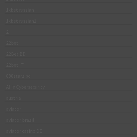
1xbet russian
1xbet russian1
2
22bet
22Bet BD
22bet IT
888starz bd
AI in Cybersecurity
austria
aviator
aviator brazil
aviator casino DE