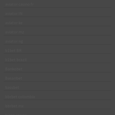
aviator casino fr
aviator IN
aviator ke
aviator mz
aviator ng
b1bet BR
b1bet brazil
Bankobet
Basaribet
bassbet
bbrbet colombia
bbrbet mx
bizzo casino