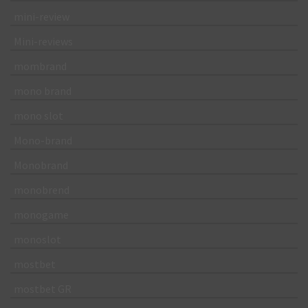
mini-review
Mini-reviews
mombrand
mono brand
mono slot
Mono-brand
Monobrand
monobrend
monogame
monoslot
mostbet
mostbet GR