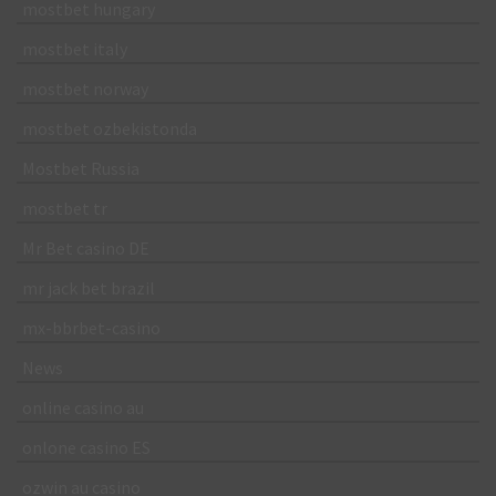
mostbet hungary
mostbet italy
mostbet norway
mostbet ozbekistonda
Mostbet Russia
mostbet tr
Mr Bet casino DE
mr jack bet brazil
mx-bbrbet-casino
News
online casino au
onlone casino ES
ozwin au casino