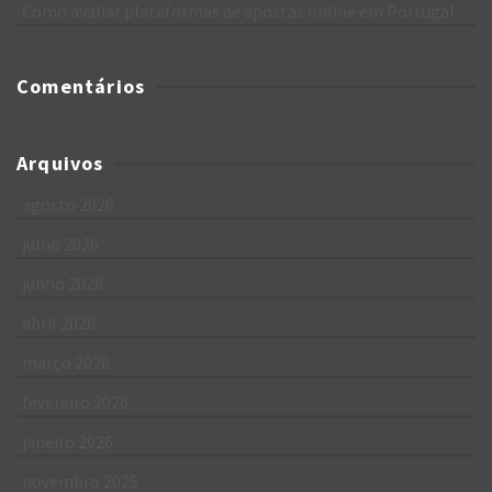
Como avaliar plataformas de apostas online em Portugal
Comentários
Arquivos
agosto 2026
julho 2026
junho 2026
abril 2026
março 2026
fevereiro 2026
janeiro 2026
novembro 2025