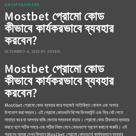
UNCATEGORIZED
Mostbet প্রোমো কোড
কীভাবে কার্যকরভাবে ব্যবহার
করবেন?
SETEMBRO 4, 2025
BY
AOXEN
Mostbet প্রোমো কোড
কীভাবে কার্যকরভাবে ব্যবহার
করবেন?
Mostbet প্রোমো কোড ব্যবহার করে সহজেই অতিরিক্ত বোনাস এবং অফার
উপভোগ করা সম্ভব। এই প্রোমো কোডগুলি বিশেষ ডিসকাউন্ট এবং ফ্রি বেট পেতে
সাহায্য করে যা আপনার বাজি জেতার সম্ভাবনা বাড়ায়। প্রোমো কোড ঠিকভাবে ব্যবহার
করতে হলে সঠিক সময়ে এবং সঠিক নিয়ম মেনে কোডগুলো প্রবেশ করানো জরুরি। এই
প্রবন্ধে আমরা দেখব কিভাবে Mostbet প্রোমো কোডগুলো কার্যকরভাবে ব্যবহার