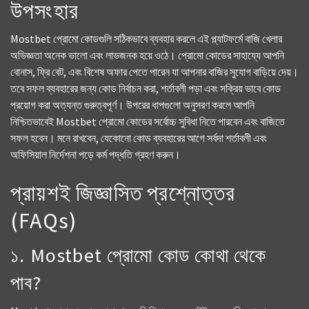
উপসংহার
Mostbet প্রোমো কোডগুলি সঠিকভাবে ব্যবহার করলে এই প্ল্যাটফর্মে বাজি খেলার
অভিজ্ঞতা অনেক ভালো এবং লাভজনক হয়ে ওঠে। প্রোমো কোডের সাহায্যে আপনি
বোনাস, ফ্রি বেট, এবং বিশেষ অফার পেতে পারেন যা আপনার বাজির সুযোগ বাড়িয়ে দেয়।
তবে সফল ব্যবহারের জন্য কোড নির্বাচন করা, শর্তাবলী পড়া এবং সক্রিয় ভাবে কোড
প্রয়োগ করা অত্যন্ত গুরুত্বপূর্ণ। উপরের ধাপগুলো অনুসরণ করলে আপনি
নিশ্চিতভাবেই Mostbet প্রোমো কোডের সর্বোচ্চ সুবিধা নিতে পারবেন এবং বাজিতে
সফল হবেন। মনে রাখবেন, যেকোনো কোড ব্যবহারের আগে সর্বদা শর্তাবলী এবং
অফিসিয়াল নির্দেশনা পড়ে কর্ম পদ্ধতি গ্রহণ করুন।
প্রায়শই জিজ্ঞাসিত প্রশ্নোত্তর
(FAQs)
১. Mostbet প্রোমো কোড কোথা থেকে
পাব?