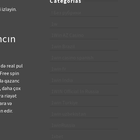
Categorias
 izləyin.
! Без рубрики
1w
1Win AZ Casino
ncın
1win Brazil
1win casino spanish
də real pul
1win fr
 Free spin
1win India
 də qazanc
, daha çox
1WIN Official In Russia
a riayət
1win Turkiye
ara və
n edir.
1win uzbekistan
1winRussia
1xbet