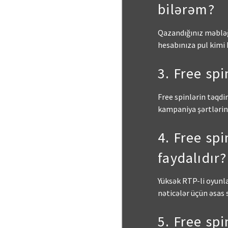
bilərəm?
Qazandığınız məbləğ
hesabınıza pul kimi 
3. Free sp
Free spinlərin təqd
kampaniya şərtlərinə
4. Free spi
faydalıdır?
Yüksək RTP-li oyunla
nəticələr üçün əsas 
5. Free sp