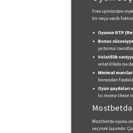
Free spinlərdən ma
bir neçə vacib fakto
Oyunun RTP (Retu
Bonus xüsusiyyət
ya bonus raundla
Volatillik səviyy
volatillikdə isə 
Minimal mərclər
bonusdan faydala
Oyun qaydaları və
to review these ru
Mostbetdə 
Mostbetdə oyunu seçə
seçmək lazımdır. Çün