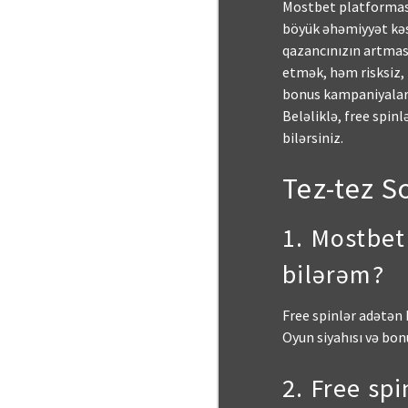
Mostbet platforması
böyük əhəmiyyət kəs
qazancınızın artması
etmək, həm risksiz,
bonus kampaniyaları
Beləliklə, free spi
bilərsiniz.
Tez-tez S
1. Mostbet
bilərəm?
Free spinlər adətən 
Oyun siyahısı və bo
2. Free sp