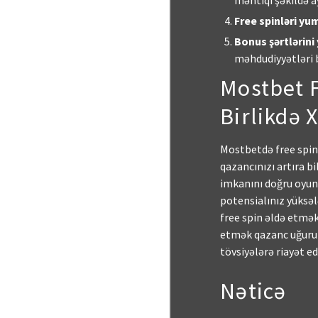
Free spinləri yum
Bonus şərtlərini
məhdudiyyətləri b
Mostbet F
Birlikdə 
Mostbetdə free spin
qazancınızı artıra b
imkanını doğru oyun 
potensialınız yüksə
free spin əldə etmə
etmək qazanc uğurunu
tövsiyələrə riayət e
Nəticə