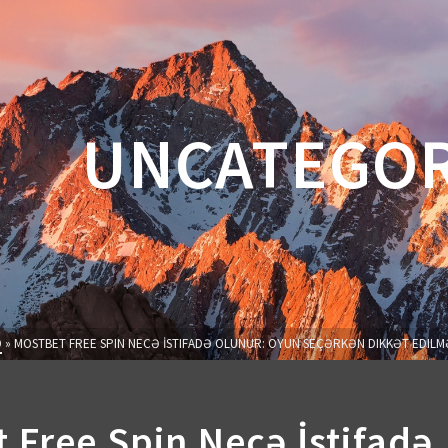
UNCATEGOR
D
»
MOSTBET FREE SPIN NECƏ İSTIFADƏ OLUNUR: OYUN SEÇƏRKƏN DIKKƏT EDILM
 Free Spin Necə İstifadə