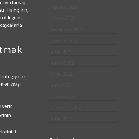
ini yoxlamaq
agosto 2023
iniz. Həmçinin,
un olduğunu
março 2023
 qaydalarla
dezembro 2022
agosto 2022
Etmək
julho 2022
junho 2022
maio 2022
strategiyalar
ən ən yaxşı
abril 2022
março 2022
verir.
fevereiro 2022
ərinin
julho 2017
ərinizi