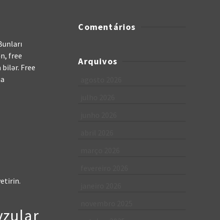
Comentários
Bunları
n, free
Arquivos
bilər. Free
ma
agosto 2026
julho 2026
junho 2026
abril 2026
março 2026
fevereiro 2026
etirin.
janeiro 2026
novembro 2025
vzular