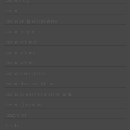
casibom-tg
casino
casino en ligne argent reel
casino en ligne fr
casino onlina ca
casino online ar
casinò online it
casino svensk licens
casino utan svensk licens
casino zonder crucks netherlands
casino-glory india
crazy time
Crypto