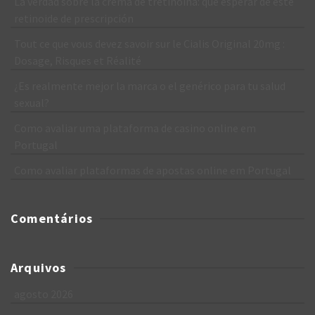
La verdad sobre la crema de tretinoína: qué esperar de este
retinoide de prescripción
Tout ce que vous devez savoir sur le Cialis Original 20mg :
Dosage, Risques et Réalité
¿Es realmente mejor la marca o el genérico para tu salud
sexual?
Como avaliar uma plataforma de casino online em
Portugal
Como avaliar plataformas de apostas online em Portugal
Comentários
Arquivos
agosto 2026