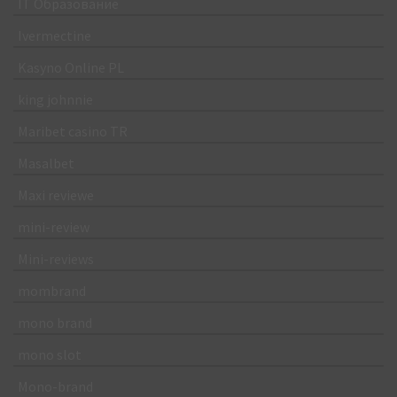
IT Образование
Ivermectine
Kasyno Online PL
king johnnie
Maribet casino TR
Masalbet
Maxi reviewe
mini-review
Mini-reviews
mombrand
mono brand
mono slot
Mono-brand