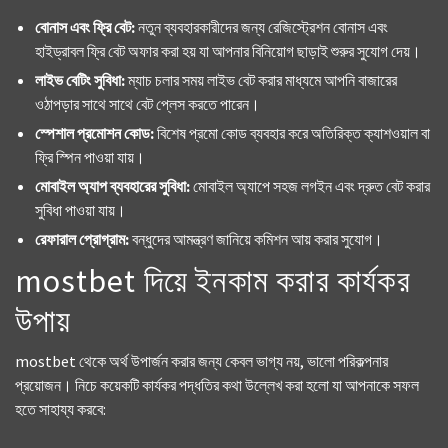
বোনাস এবং ফ্রি বেট:
নতুন ব্যবহারকারীদের জন্য রেজিস্ট্রেশন বোনাস এবং
হাইড্রাবল ফ্রি বেট অফার করা হয় যা আপনার বিনিয়োগ ছাড়াই শুরুর সুযোগ দেয়।
লাইভ বেটিং সুবিধা:
ম্যাচ চলার সময় লাইভ বেট করার মাধ্যমে আপনি বাজারের
ওঠাপড়ার সাথে সাথে বেট প্লেস করতে পারেন।
স্পেশাল প্রমোশন কোড:
বিশেষ প্রমো কোড ব্যবহার করে অতিরিক্ত ক্যাশওয়াল বা
ফ্রি স্পিন পাওয়া যায়।
মোবাইল অ্যাপ ব্যবহারের সুবিধা:
মোবাইল অ্যাপে সহজ লগইন এবং দ্রুত বেট করার
সুবিধা পাওয়া যায়।
রেফারাল প্রোগ্রাম:
বন্ধুদের আমন্ত্রণ জানিয়ে কমিশন আয় করার সুযোগ।
mostbet দিয়ে ইনকাম করার কার্যকর
উপায়
mostbet থেকে অর্থ উপার্জন করার জন্য কেবল ভাগ্য নয়, ভালো পরিকল্পনার
প্রয়োজন। নিচে কয়েকটি কার্যকর পদ্ধতির কথা উল্লেখ করা হলো যা আপনাকে সফল
হতে সাহায্য করবে: