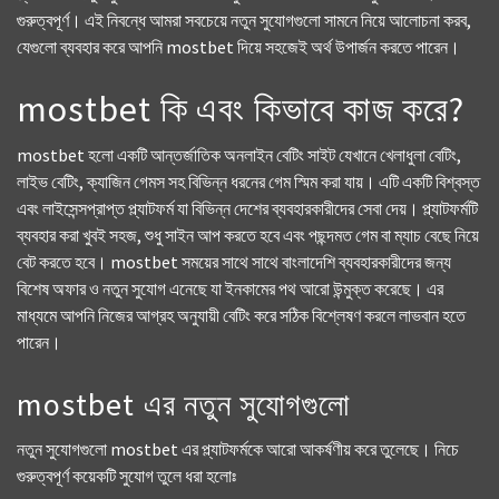
গুরুত্বপূর্ণ। এই নিবন্ধে আমরা সবচেয়ে নতুন সুযোগগুলো সামনে নিয়ে আলোচনা করব,
যেগুলো ব্যবহার করে আপনি mostbet দিয়ে সহজেই অর্থ উপার্জন করতে পারেন।
mostbet কি এবং কিভাবে কাজ করে?
mostbet হলো একটি আন্তর্জাতিক অনলাইন বেটিং সাইট যেখানে খেলাধুলা বেটিং,
লাইভ বেটিং, ক্যাজিন গেমস সহ বিভিন্ন ধরনের গেম স্মিম করা যায়। এটি একটি বিশ্বস্ত
এবং লাইসেন্সপ্রাপ্ত প্ল্যাটফর্ম যা বিভিন্ন দেশের ব্যবহারকারীদের সেবা দেয়। প্ল্যাটফর্মটি
ব্যবহার করা খুবই সহজ, শুধু সাইন আপ করতে হবে এবং পছন্দমত গেম বা ম্যাচ বেছে নিয়ে
বেট করতে হবে। mostbet সময়ের সাথে সাথে বাংলাদেশি ব্যবহারকারীদের জন্য
বিশেষ অফার ও নতুন সুযোগ এনেছে যা ইনকামের পথ আরো উন্মুক্ত করেছে। এর
মাধ্যমে আপনি নিজের আগ্রহ অনুযায়ী বেটিং করে সঠিক বিশ্লেষণ করলে লাভবান হতে
পারেন।
mostbet এর নতুন সুযোগগুলো
নতুন সুযোগগুলো mostbet এর প্ল্যাটফর্মকে আরো আকর্ষণীয় করে তুলেছে। নিচে
গুরুত্বপূর্ণ কয়েকটি সুযোগ তুলে ধরা হলোঃ