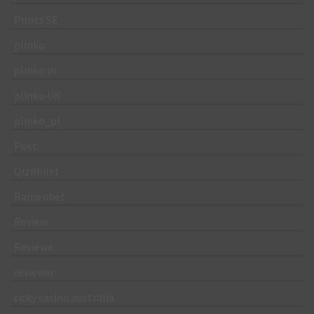
Pirots SE
plinko
plinko in
plinko UK
plinko_pl
Post
Qizilbilet
Ramenbet
Review
Reviewe
reviewer
ricky casino australia