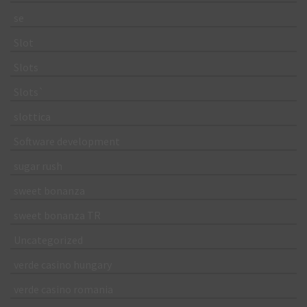
se
Slot
Slots
Slots`
slottica
Software development
sugar rush
sweet bonanza
sweet bonanza TR
Uncategorized
verde casino hungary
verde casino romania