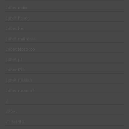
1xbet india
1xbet Korea
1xbet KR
1xbet malaysia
1xbet Morocco
1xbet pt
1xbet RU
1xbet russian
1xbet russian1
2
22bet
22Bet BD