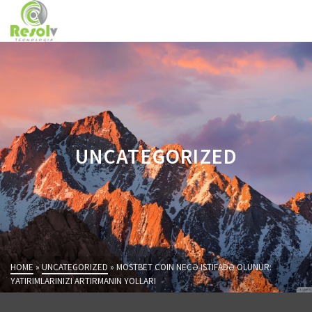
UNCATEGORIZED
HOME
»
UNCATEGORIZED
»
MOSTBET COIN NECƏ ISTIFADƏ OLUNUR:
YATIRIMLARINIZI ARTIRMANIN YOLLARI