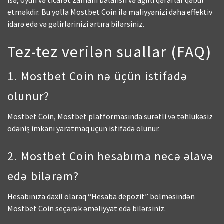
isə, oyun və ticarət zamanı balanslı və ağıllı qərarlar qəbul
etməkdir. Bu yolla Mostbet Coin ilə maliyyənizi daha effektiv
idarə edə və gəlirlərinizi artıra bilərsiniz.
Tez-tez verilən suallar (FAQ)
1. Mostbet Coin nə üçün istifadə
olunur?
Mostbet Coin, Mostbet platformasında sürətli və təhlükəsiz
ödəniş imkanı yaratmaq üçün istifadə olunur.
2. Mostbet Coin hesabıma necə əlavə
edə bilərəm?
Hesabınıza daxil olaraq “Hesaba depozit” bölməsindən
Mostbet Coin seçərək əməliyyat edə bilərsiniz.