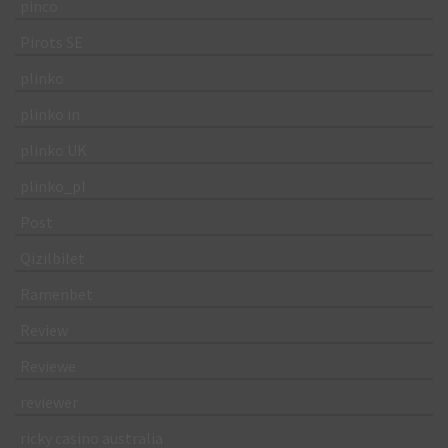
pinco
Pirots SE
plinko
plinko in
plinko UK
plinko_pl
Post
Qizilbilet
Ramenbet
Review
Reviewe
reviewer
ricky casino australia