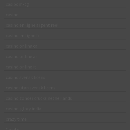
casibom-tg
casino
casino en ligne argent reel
casino en ligne fr
casino onlina ca
casino online ar
casinò online it
casino svensk licens
casino utan svensk licens
casino zonder crucks netherlands
casino-glory india
crazy time
Crypto