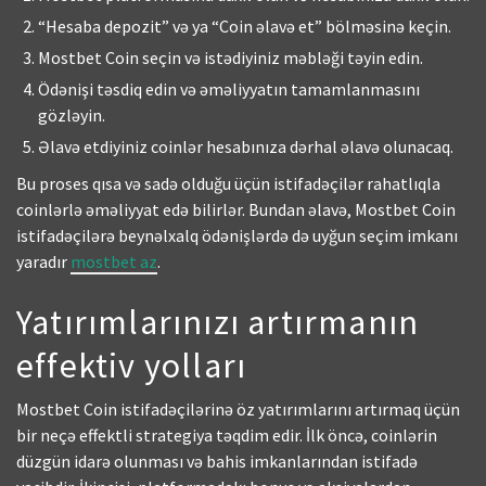
“Hesaba depozit” və ya “Coin əlavə et” bölməsinə keçin.
Mostbet Coin seçin və istədiyiniz məbləği təyin edin.
Ödənişi təsdiq edin və əməliyyatın tamamlanmasını
gözləyin.
Əlavə etdiyiniz coinlər hesabınıza dərhal əlavə olunacaq.
Bu proses qısa və sadə olduğu üçün istifadəçilər rahatlıqla
coinlərlə əməliyyat edə bilirlər. Bundan əlavə, Mostbet Coin
istifadəçilərə beynəlxalq ödənişlərdə də uyğun seçim imkanı
yaradır
mostbet az
.
Yatırımlarınızı artırmanın
effektiv yolları
Mostbet Coin istifadəçilərinə öz yatırımlarını artırmaq üçün
bir neçə effektli strategiya təqdim edir. İlk öncə, coinlərin
düzgün idarə olunması və bahis imkanlarından istifadə