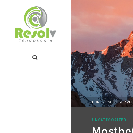
HOME
»
UNCATEGORIZE
UNCATEGORIZED
Mostbet