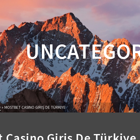
UNCATEGOR
D
»
MOSTBET CASINO GIRIŞ DE TÜRKIYE
 Casino Giriş De Türkiye