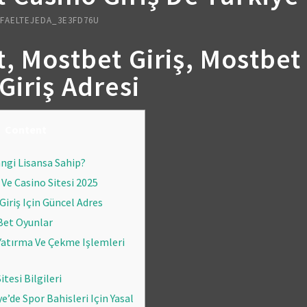
FAELTEJEDA_3E3FD76U
, Mostbet Giriş, Mostbet
Giriş Adresi
Content
gi Lisansa Sahip?
Ve Casino Sitesi 2025
Giriş Için Güncel Adres
Bet Oyunlar
Yatırma Ve Çekme Işlemleri
tesi Bilgileri
e’de Spor Bahisleri Için Yasal