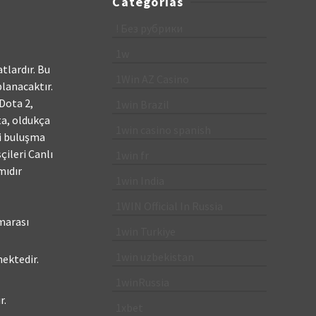
Categorias
! Без рубрики
1w
tlardır. Bu
1Win AZ Casino
planacaktır.
 Dota 2,
1win Brazil
ta, oldukça
1win casino spanish
i buluşma
çileri Canlı
1win fr
mıdır
1win India
1WIN Official In Russia
umarası
1win Turkiye
1win uzbekistan
mektedir.
1winRussia
r.
1xbet