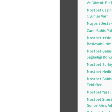
Ve Güvenli Bir
Mostbet Casin
Oyunlar Var?
Müşteri Deste
Canlı Bahis: Yü
Mostbet-tr’de
Başlayabilirim
Mostbet Bahis 
Sağladığı Bonu
Mostbet Türki
Mostbet Nedir
Mostbet Bahis
Teklifleri
Mostbet Yasal 
Mostbet Sitesi
Güncel Giriş Ad