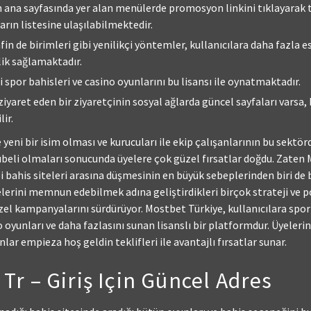
n ana sayfasında yer alan menülerde promosyon linkini tıklayarak 
ın listesine ulaşılabilmektedir.
fin de birimleri gibi yenilikçi yöntemler, kullanıcılara daha fazla e
ik sağlamaktadır.
i spor bahisleri ve casino oyunlarını bu lisansı ile oynatmaktadır.
ziyaret eden bir ziyaretçinin sosyal ağlarda güncel sayfaları varsa,
lir.
yeni bir isim olması ve kurucuları ile ekip çalışanlarının bu sektör
übeli olmaları sonucunda üyelere çok güzel fırsatlar doğdu. Zaten
bi bahis siteleri arasına düşmesinin en büyük sebeplerinden biri de 
yelerini memnun edebilmek adına geliştirdikleri birçok strateji ve p
zel kampanyalarını sürdürüyor. Mostbet Türkiye, kullanıcılara spor 
o oyunları ve daha fazlasını sunan lisanslı bir platformdur. Üyeleri
ar empieza hoş geldin teklifleri ile avantajlı fırsatlar sunar.
Tr – Giriş Için Güncel Adres