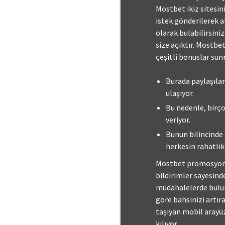
Mostbet ikiz sitesin
istek gönderilerek a
olarak bulabilirsini
size açıktır. Mostbe
çeşitli bonuslar sun
Burada paylaşılan
ulaşıyor.
Bu nedenle, birço
veriyor.
Bunun bilincinde
herkesin rahatlık
Mostbet promosyon k
bildirimler sayesind
müdahalelerde bulun
göre bahsinizi artıra
taşıyan mobil arayü
kılıyor.