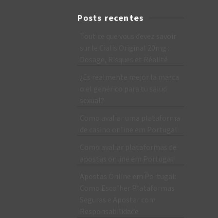
Posts recentes
Tout ce que vous devez savoir
sur le Cialis Original 20mg :
Dosage, Risques et Réalité
¿Es realmente mejor la marca
o el genérico para tu salud
sexual?
Como avaliar uma plataforma
de casino online em Portugal
Como avaliar plataformas de
apostas online em Portugal
Apostas Online em Portugal:
Como Escolher Plataformas
Seguras e Apostar com
Responsabilidade