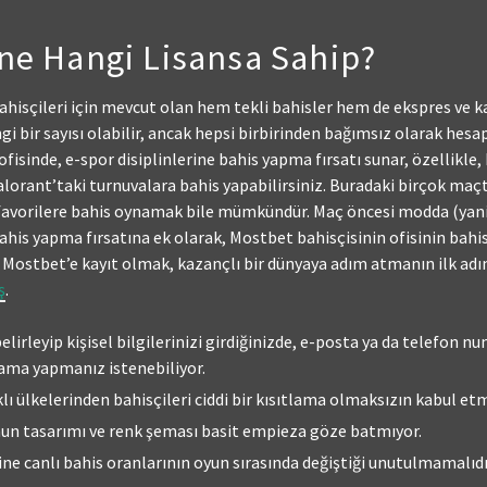
e Hangi Lisansa Sahip?
hisçileri için mevcut olan hem tekli bahisler hem de ekspres ve ka
gi bir sayısı olabilir, ancak hepsi birbirinden bağımsız olarak hesa
fisinde, e-spor disiplinlerine bahis yapma fırsatı sunar, özellikle,
alorant’taki turnuvalara bahis yapabilirsiniz. Buradaki birçok maç
 favorilere bahis oynamak bile mümkündür. Maç öncesi modda (yan
is yapma fırsatına ek olarak, Mostbet bahisçisinin ofisinin bahis
. Mostbet’e kayıt olmak, kazançlı bir dünyaya adım atmanın ilk adı
ş
.
belirleyip kişisel bilgilerinizi girdiğinizde, e-posta ya da telefon n
ama yapmanız istenebiliyor.
lı ülkelerinden bahisçileri ciddi bir kısıtlama olmaksızın kabul et
un tasarımı ve renk şeması basit empieza göze batmıyor.
ne canlı bahis oranlarının oyun sırasında değiştiği unutulmamalıdı