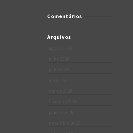
Comentários
Arquivos
agosto 2026
julho 2026
junho 2026
abril 2026
março 2026
fevereiro 2026
janeiro 2026
novembro 2025