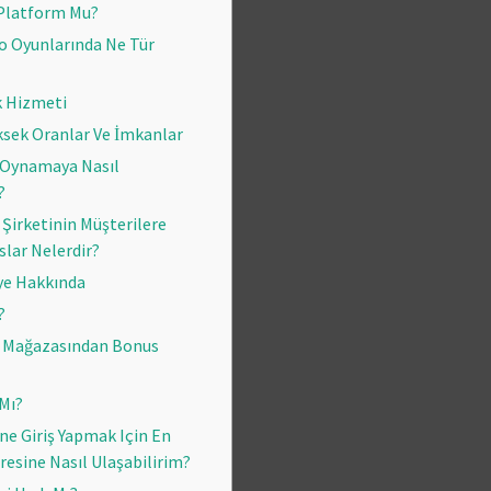
 Platform Mu?
o Oyunlarında Ne Tür
k Hizmeti
ksek Oranlar Ve İmkanlar
 Oynamaya Nasıl
?
Şirketinin Müşterilere
slar Nelerdir?
ye Hakkında
?
 Mağazasından Bonus
Mı?
ne Giriş Yapmak Için En
resine Nasıl Ulaşabilirim?