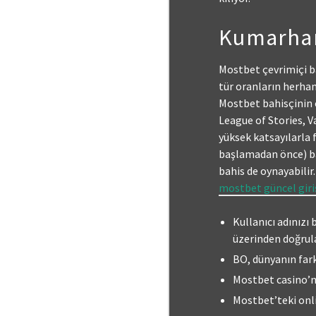
Kumarhan
Mostbet çevrimiçi ba
tür oranların herhan
Mostbet bahisçinin o
League of Stories, V
yüksek katsayılarla
başlamadan önce) bah
bahis de oynayabilir
mostbet güncel giri
Kullanıcı adınızı 
üzerinden doğrul
BO, dünyanın fark
Mostbet casino’n
Mostbet’teki onli