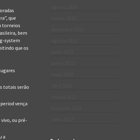
agosto 2023
horadas
ra”, que
março 2023
 torneios
dezembro 2022
asileira, bem
ng-system
agosto 2022
itindo que os
julho 2022
junho 2022
lugares
maio 2022
abril 2022
s totais serão
março 2022
 period vença
fevereiro 2022
julho 2017
vivo, ou pré-
u a