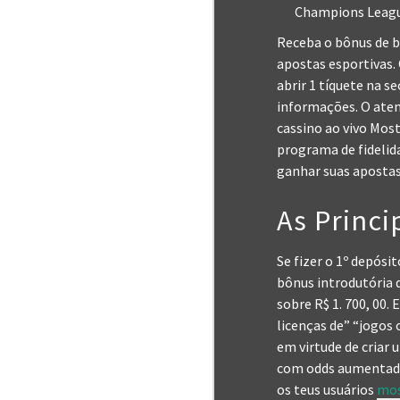
Champions Leagu
Receba o bônus de b
apostas esportivas.
abrir 1 tíquete na 
informações. O aten
cassino ao vivo Most
programa de fidelid
ganhar suas aposta
As Princi
Se fizer o 1º depósi
bônus introdutória 
sobre R$ 1. 700, 00
licenças de” “jogos 
em virtude de criar 
com odds aumentadas
os teus usuários
mo