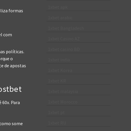
1xbet apk
iliza formas
1xbet arabic
1xbet Bangladesh
el com
1xbet Casino AZ
1xbet casino BD
s políticas.
orque o
1xbet india
te de apostas
1xbet Korea
1xbet KR
ostbet
1xbet malaysia
1xbet Morocco
 60x. Para
1xbet pt
1xbet RU
o como some