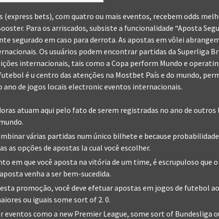
s (express bets), com quatro ou mais eventos, recebem odds mel
ooster. Para os arriscados, subsiste a funcionalidade “Aposta Segu
te segurado em caso para derrota. As apostas em vôlei abrangem
ernacionais. Os usuários podem encontrar partidas da Superliga Br
ições internacionais, tais como a Copa perform Mundo e operati
futebol é u centro das atenções na Mostbet País e do mundo, perm
 ano de jogos locais electronic eventos internacionais.
oras atuam aqui pelo fato de serem registradas no ano de outros 
 mundo.
ombinar várias partidas num único bilhete e because probabilidade
s as opções de apostas la cual você escolher.
o em que você aposta na vitória de um time, é escrupuloso que o
 aposta venha a ser bem-sucedida.
 esta promoção, você deve efetuar apostas em jogos de futebol ao 
iores ou iguais some sort of 2. 0.
r eventos como a new Premier League, some sort of Bundesliga o