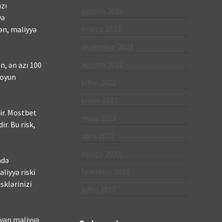
ızı
agosto 2023
yə
março 2023
ən, maliyyə
dezembro 2022
agosto 2022
n, ən azı 100
 oyun
julho 2022
junho 2022
dir. Mostbet
maio 2022
r. Bu risk,
abril 2022
março 2022
adə
fevereiro 2022
liyyə riski
sklərinizi
julho 2017
əyən maliyyə