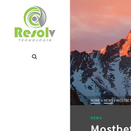
HOME
»
NEWS
»
MOSTBET 
NEWS
Mostbet