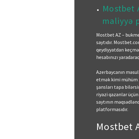
Mostbet 
maliyyə p
Mostbet AZ – bukm
saytıdır. Mostbet.c
qeydiyyatdan keçmək
hesabınızı yaradaraq
Azerbaycanın məsuli
etmək kimi mühüm xi
şansları tapa bilərs
riyazi qazanlar üçü
saytının məqsədlənd
platformasıdır.
Mostbet 