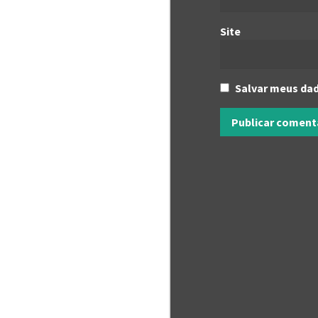
Site
Salvar meus dad