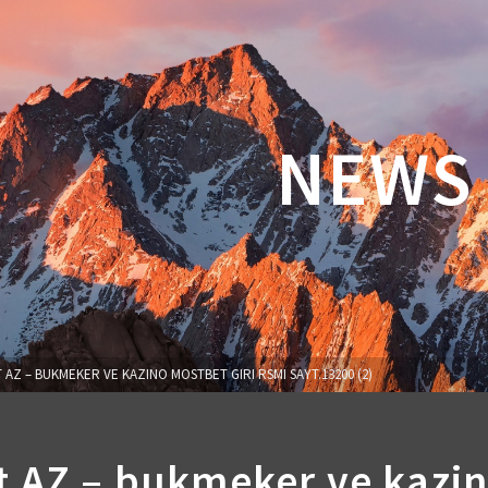
NEWS
AZ – BUKMEKER VE KAZINO MOSTBET GIRI RSMI SAYT.13200 (2)
 AZ – bukmeker ve kazi