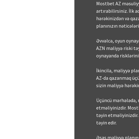
Mostbet AZ məsuliyy
artırabilirsiniz. İlk
hərəkinizdən və qaz
planınızın nəticələr
Əvvəlcə, oyun oynaya
AZN maliyyə riski tə
oynayanda riskləriniz
İkincilə, maliyyə pl
AZ-da qazanmaq üçün,
sizin maliyyə hərəki
Üçüncü mərhələdə, m
etməliyinizdir. Mos
təyin etməliyinizdir
təyin edir.
Əsas maliyyə planın