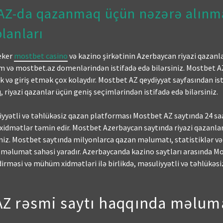
AZ-da qazanmaq üçün nəzərə alınma
lanları
eker
mostbet casino
və kazino şirkətinin Azerbaycan riyazi qazanl
om və mostbet.az domenlərindən istifadə edə bilərsiniz. Mostbet A
 və giriş etmək çox kolaydır. Mostbet AZ qeydiyyat sayfasından is
, riyazi qazanlar üçün geniş seçimlərindən istifadə edə bilərsiniz.
yyətli və təhlükəsiz qazan platforması Mostbet AZ saytında 24 s
dmətlər təmin edir. Mostbet Azerbaycan saytında riyazi qazanlar
iniz. Mostbet saytında milyonlarca qazan məlumatı, statistiklər və t
n məlumat sahəsi yaradır. Azerbaycanda kazino saytları arasında M
irməsi və mühüm xidmətləri ilə birlikdə, məsuliyyətli və təhlükəs
AZ rəsmi saytı haqqında məlum