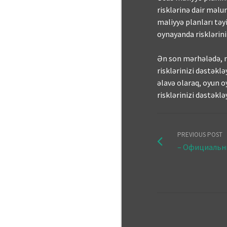
risklərinə dair məlu
maliyyə planları təy
oynayanda riskləriniz
Ən son mərhələdə, m
risklərinizi dəstəkl
əlavə olaraq, oyun o
risklərinizi dəstəklə
PREVIOUS POST
– Официальны