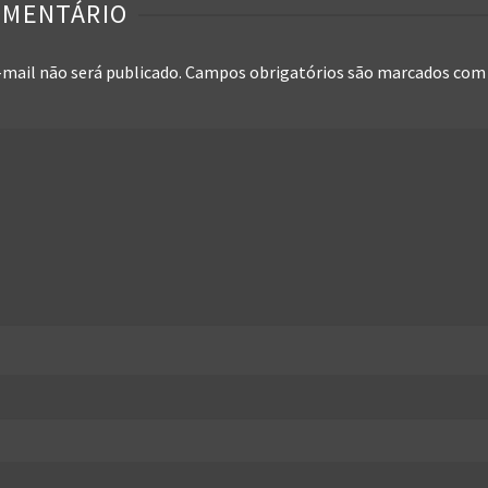
OMENTÁRIO
-mail não será publicado.
Campos obrigatórios são marcados co