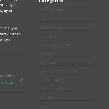
Categorias
dəstəkləyən
! Без рубрики
aq, oyun
1w
1Win AZ Casino
n, maliyyə
 hərəkinizdən
1win Brazil
aliyyə
1win casino spanish
1win fr
1win India
1WIN Official In Russia
EXT POST
1win Turkiye
nej Blog
1win uzbekistan
1winRussia
1xbet