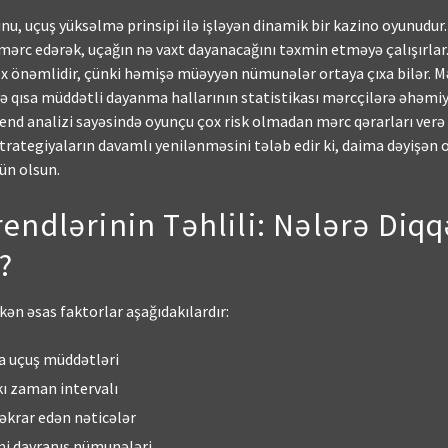
u, uçuş yüksəlmə prinsipi ilə işləyən dinamik bir kazino oyunudur
rc edərək, uçağın nə vaxt dayanacağını təxmin etməyə çalışırlar
ox önəmlidir, çünki həmişə müəyyən nümunələr ortaya çıxa bilər. M
ə qısa müddətli dayanma hallarının statistikası mərcçilərə əhəmiy
end analizi sayəsində oyunçu çox risk olmadan mərc qərarları verə b
rategiyaların davamlı yenilənməsini tələb edir ki, daima dəyişən 
n olsun.
rendlərinin Təhlili: Nələrə Diqq
?
kən əsas faktorlar aşağıdakılardır:
sa uçuş müddətləri
kı zaman intervalı
təkrar edən nəticələr
i davranış nümunələri