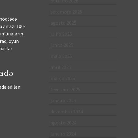
outubro 2025
setembro 2025
 nöqtədə
agosto 2025
a ən azı 100-
 nümunələrin
julho 2025
raq, oyun
junho 2025
matlar
maio 2025
abril 2025
fadə
março 2025
adə edilən
fevereiro 2025
janeiro 2025
dezembro 2024
agosto 2024
janeiro 2024