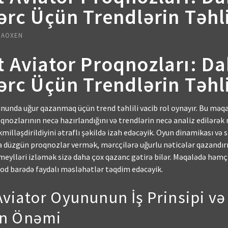
ərc Üçün Trendlərin Təhli
AOXEN
 Aviator Proqnozları: D
ərc Üçün Trendlərin Təhli
nunda uğur qazanmaq üçün trend təhlili vacib rol oynayır. Bu məq
nozlarının necə hazırlandığını və trendlərin necə analiz edilərək
milləşdirildiyini ətraflı şəkildə izah edəcəyik. Oyun dinamikası və s
a düzgün proqnozlar vermək, mərcçilərə uğurlu nəticələr qazandırı
eylləri izləmək sizə daha çox qazanc gətirə bilər. Məqalədə həmç
tod barədə faydalı məsləhətlər təqdim edəcəyik.
viator Oyununun İş Prinsipi və
in Önəmi