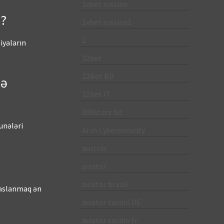
1xbet russian
r?
1xbet russian1
2
iyaların
22bet
22Bet BD
yə
22bet IT
888starz bd
unələri
AI in Cybersecurity
austria
aviator
aviator brazil
saslanmaq ən
aviator casino DE
aviator casino fr