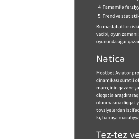
Tamamilə fərziyy
Trend və statisti
Bu məsləhətlər risk
vacibi, oyun zamanı 
oyununda uğur qazan
Nəticə
Mostbet Aviator proq
dinamikası sürətli 
mərcçinin qazanc şan
diqqətlə araşdıraraq
olunmasına diqqət y
tövsiyələrdən istifa
ki, həmişə məsuliyyə
Tez-tez v