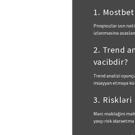
1. Mostbet
Proqnozlar son nətic
izlənməsinə əsaslanı
2. Trend a
vacibdir?
Trend analizi oyunçu
müəyyən etməyə köm
3. Risklər
Mərc məbləğini məh
yaxşı risk idarəetmə 