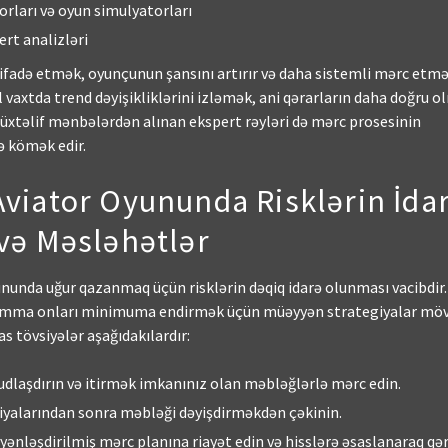
rları və oyun simulyatorları
rt analizləri
stifadə etmək, oyunçunun şansını artırır və daha sistemli mərc et
al vaxtda trend dəyişikliklərini izləmək, ani qərarların daha doğru 
müxtəlif mənbələrdən alınan ekspert rəyləri də mərc prosesinin
ə kömək edir.
viator Oyununda Risklərin İda
və Məsləhətlər
nunda uğur qazanmaq üçün risklərin dəqiq idarə olunması vacibdir.
 amma onları minimuma endirmək üçün müəyyən strategiyalar möv
s tövsiyələr aşağıdakılardır:
dlaşdırın və itirmək imkanınız olan məbləğlərlə mərc edin.
iyalarından sonra məbləği dəyişdirməkdən çəkinin.
nləşdirilmiş mərc planına riayət edin və hisslərə əsaslanaraq qə