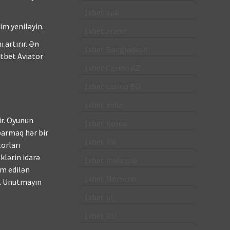
1xbet apk
im yeniləyin.
1xbet arabic
 artırır. Ən
1xbet Bangladesh
stbet Aviator
1xbet Casino AZ
1xbet casino BD
1xbet india
ir. Oyunun
1xbet Korea
parmaq hər bir
1xbet KR
torları
klərin idarə
1xbet malaysia
im edilən
1xbet Morocco
iz. Unutmayın
1xbet pt
1xbet RU