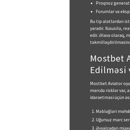
Proqnoz generato
Forumlar və ekspe
Bu tip alətlərdən i
yaradır. Xüsusilə, re
edir. Əlavə olaraq, 
təkmilləşdirilməsin
Mostbet A
Edilməsi 
Mostbet Aviator oyu
mərcdə risklər var,
idarəetməsi üçün əsa
Məbləğləri məhdu
Uğursuz mərc ser
Əvvəlcədən müəyyə