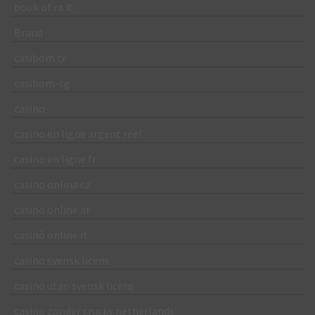
book of ra it
Brand
casibom tr
casibom-tg
casino
casino en ligne argent reel
casino en ligne fr
casino onlina ca
casino online ar
casinò online it
casino svensk licens
casino utan svensk licens
casino zonder crucks netherlands