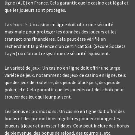
ligne (AJE) en France. Cela garantit que le casino est légal et
que les joueurs sont protégés.
La sécurité : Un casino en ligne doit offrir une sécurité
maximale pour protéger les données des joueurs et les
transactions financières. Cela peut être vérifié en
recherchant la présence d’un certificat SSL (Secure Sockets
Layer) ou d’un autre système de sécurité équivalent.
La variété de jeux : Un casino en ligne doit offrir une large
variété de jeux, notamment des jeux de casino en ligne, tels
que des jeux de roulette, des jeux de blackjack, des jeux de
poker, etc. Cela garantit que les joueurs ont des choix pour
trouver des jeux qui leur plaisent.
Les bonus et promotions : Un casino en ligne doit offrir des
bonus et des promotions régulières pour encourager les
joueurs à jouer et à rester fidèles. Cela peut inclure des bonus
de bienvenue, des bonus de reload, des tournois, etc.