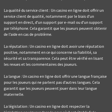
La qualité du service client : Un casino en ligne doit offrir un
service client de qualité, notamment par le biais d’un
support en direct, d’un support par e-mail ou d’un support
par téléphone. Cela garantit que les joueurs peuvent obtenir
de l’aide en cas de problème.
La réputation : Un casino en ligne doit avoir une réputation
positive, notamment en ce qui concerne sa fiabilité, sa
sécurité et sa transparence. Cela peut être vérifié en lisant
les revues et les commentaires des joueurs.
La langue : Un casino en ligne doit offrir une langue française
pour les joueurs qui ne parlent pas d’autres langues. Cela
garantit que les joueurs peuvent jouer dans leur langue
maternelle.
La législation : Un casino en ligne doit respecter la