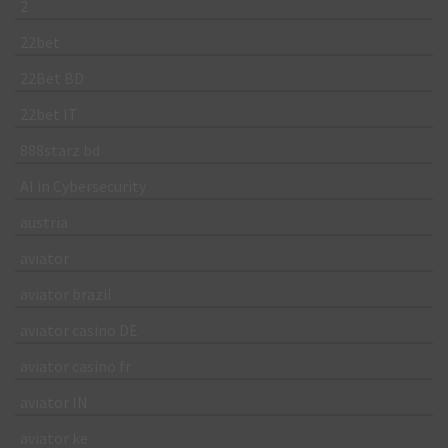
2
22bet
22Bet BD
22bet IT
888starz bd
AI in Cybersecurity
austria
aviator
aviator brazil
aviator casino DE
aviator casino fr
aviator IN
aviator ke