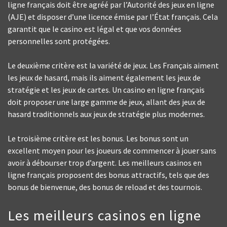
ligne français doit être agréé par l’Autorité des jeux en ligne
(AJE) et disposer d’une licence émise par l’État français. Cela
garantit que le casino est légal et que vos données
personnelles sont protégées.
Le deuxième critère est la variété de jeux. Les Français aiment
les jeux de hasard, mais ils aiment également les jeux de
stratégie et les jeux de cartes. Un casino en ligne français
doit proposer une large gamme de jeux, allant des jeux de
hasard traditionnels aux jeux de stratégie plus modernes.
Le troisième critère est les bonus. Les bonus sont un
excellent moyen pour les joueurs de commencer à jouer sans
avoir à débourser trop d’argent. Les meilleurs casinos en
ligne français proposent des bonus attractifs, tels que des
bonus de bienvenue, des bonus de reload et des tournois.
Les meilleurs casinos en ligne