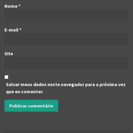
Nome
*
E-mail
*
Site
Salvar meus dados neste navegador para a próxima vez
que eu comentar.
Search