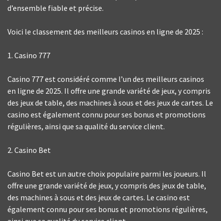
d’ensemble fiable et précise.
Voici le classement des meilleurs casinos en ligne de 2025 :
1. Casino 777
Casino 777 est considéré comme l’un des meilleurs casinos
en ligne de 2025. Il offre une grande variété de jeux, y compris
des jeux de table, des machines à sous et des jeux de cartes. Le
casino est également connu pour ses bonus et promotions
régulières, ainsi que sa qualité du service client.
2. Casino Bet
Casino Bet est un autre choix populaire parmi les joueurs. Il
offre une grande variété de jeux, y compris des jeux de table,
des machines à sous et des jeux de cartes. Le casino est
également connu pour ses bonus et promotions régulières,