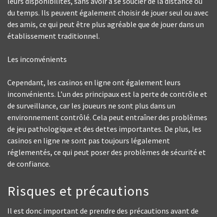
leurs disponibilités, sans avoir à se soucier de la distance ou
du temps. Ils peuvent également choisir de jouer seul ou avec
des amis, ce qui peut être plus agréable que de jouer dans un
établissement traditionnel.
Les inconvénients
Cependant, les casinos en ligne ont également leurs
inconvénients. L’un des principaux est la perte de contrôle et
de surveillance, car les joueurs ne sont plus dans un
environnement contrôlé. Cela peut entraîner des problèmes
de jeu pathologique et des dettes importantes. De plus, les
casinos en ligne ne sont pas toujours légalement
réglementés, ce qui peut poser des problèmes de sécurité et
de confiance.
Risques et précautions
Il est donc important de prendre des précautions avant de