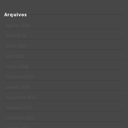
Arquivos
agosto 2026
julho 2026
junho 2026
abril 2026
março 2026
fevereiro 2026
janeiro 2026
novembro 2025
outubro 2025
setembro 2025
agosto 2025