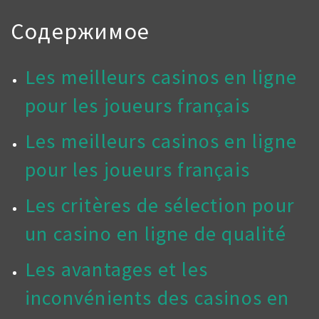
Содержимое
Les meilleurs casinos en ligne
pour les joueurs français
Les meilleurs casinos en ligne
pour les joueurs français
Les critères de sélection pour
un casino en ligne de qualité
Les avantages et les
inconvénients des casinos en