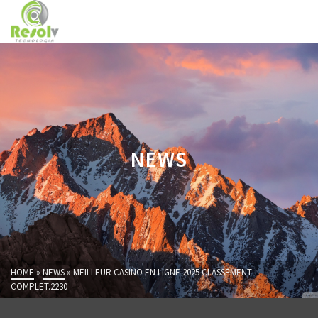
NEWS
HOME
»
NEWS
»
MEILLEUR CASINO EN LIGNE 2025 CLASSEMENT
COMPLET.2230