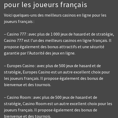
pour les joueurs français
Voici quelques-uns des meilleurs casinos en ligne pour les
joueurs français :
– Casino 777 : avec plus de 1 000 jeux de hasard et de stratégie,
Casino 777 est l’un des meilleurs casinos en ligne français. Il
propose également des bonus attractifs et une sécurité
garantie par l’Autorité des jeux en ligne.
– Europes Casino : avec plus de 500 jeux de hasard et de
stratégie, Europes Casino est un autre excellent choix pour
les joueurs français. Il propose également des bonus de
bienvenue et des tournois.
– Casino Room : avec plus de 500 jeux de hasard et de
stratégie, Casino Room est un autre excellent choix pour les
joueurs français. Il propose également des bonus de
bienvenue et des tournois.